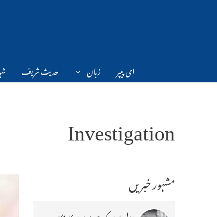
Ski
t
conten
ای پیپر
زبان
حدیث شریف
شہر
Investigation
مشہور خبریں