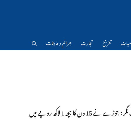
سیات
تفریح
تجارت
جرائم و حادثات
محبوب نگر : جوڑے نے 15 دن کا بچہ 1 لاکھ روپے میں