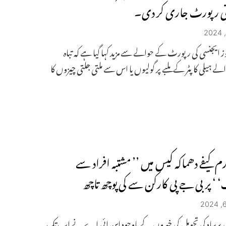
تی رپورٹ جاری کر دی۔
وز ایجنسی کی رپورٹ کے حوالے سے مزید کہا گیا ہے کہ تباہ
ے ہیلی کاپٹر کے ملبے پر گولیوں یا اس سے ملتی جلتی چیزوں کا
م کیفے دھماکہ کیس میں ’’ مشتبہ افراد سے
‘ ‘ پر بی جے پی کارکن سے کی پوچھ تاچھ
ی پرساد کی تحویل کی خبروں کے باوجود این ائی اے نے اب تک