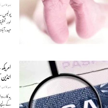
جولائی 18, 2026
پولیس نے
اور تحق
حیدرآباد
انڈین 
جولائی 9, 2026
یہ کاررو