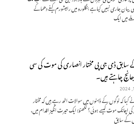
 بیان جاری نہیں کیاہے بنگلورو میں رامیشورم کیفے دھماکے
لے میں ایک
ے سابق ڈی جی پی مختار انصاری کی موت کی سی
 جانچ چاہتے ہیں۔
 کہا کہ لوگوں کے ذہنوں میں سوالات اٹھ رہے ہیں کہ مختار
ی اچانک موت کیسے ہوئی؟ لکھنؤ: ایک حیرت انگیز اقدام میں،
یش کے سابق