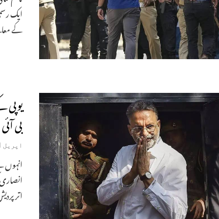
ایک رسمی
کے معام
یوپی ک
بی آئی
اپریل 1, 2024
انہوں نے
انصاری ک
اتر پرد