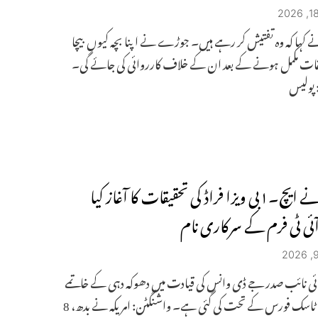
 کہا کہ وہ تفتیش کر رہے ہیں۔ جوڑے نے اپنا بچہ کیوں بیچا
یقات مکمل ہونے کے بعد ان کے خلاف کارروائی کی جائے گی۔
: پولیس
امریکہ نے ایچ۔۱بی ویزا فراڈ کی تحقیقات کا آغاز کیا
آئی ٹی فرم کے سرکاری نام
ائی نائب صدر جے ڈی وانس کی قیادت میں دھوکہ دہی کے خاتمے
کے لیے ٹاسک فورس کے تحت کی گئی ہے۔ واشنگٹن: امریکہ نے بدھ، 8