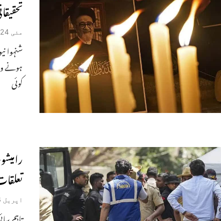
تحقیقا
مئی 24, 2024
شنہوا نی
ہونے وال
کوئی
رامیشور
تعلقات
اپریل 6, 2024
تاہم سائ