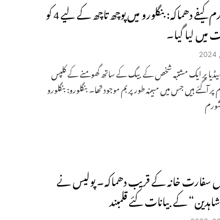
رامیشورم کیفے دھماکہ: بنگلورو میں پوچھ تاچھ کے لیے 4 کو
میں لیا گیا۔
ڈیا پر ایک مشتبہ شخص کے بیگ کے ساتھ گھومنے کے کلپس
پر آگئے ہیں جس میں مبینہ طور پر بم موجود تھا۔ بنگلورو: بنگلورو
شورم
ل سفارت خانہ کے قریب دھماکہ۔ پولیس نے
شاہدین“ کے بیانات کئے قلمبند