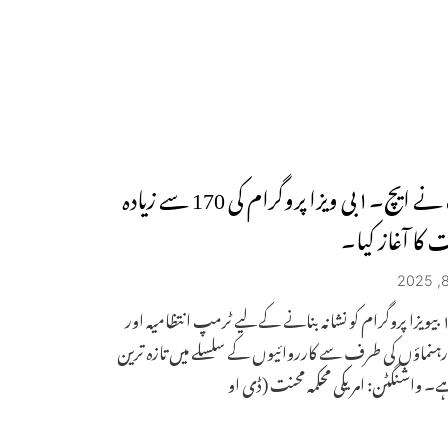
ٹرمپ نے ایچ۔۱بی ویزا پروگرام کی 170 سے زیادہ
ت کا آغاز کیا۔
یہ ایچ۔۱بیویزا پروگرام کو نشانہ بنانے کے لیے ٹرمپ انتظامیہ اور
رہنماؤں کی طرف سے کارروائیوں کے سلسلے میں تازہ ترین
۔ واشنگٹن: امریکی محکمہ محنت (ڈی او