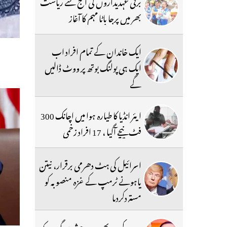
برقی عہدیداروں کی آج سے ریاست
بھر میں پرجا باٹا مہم کا آغاز
ایک خاندان کے تمام افراد اب
ایک ہی پولنگ بوتھ پر ووٹ ڈالیں
گے
ایئر انڈیا کا طیارہ ہوا میں اچانک 300
فٹ نیچے آگیا ، 17 افراد زخمی
اسرائیل کی ہٹ دھرمی برقرار، نیتن
یاہونے ٹرمپ کے غزہ منصوبہ کو
مستردکردیا