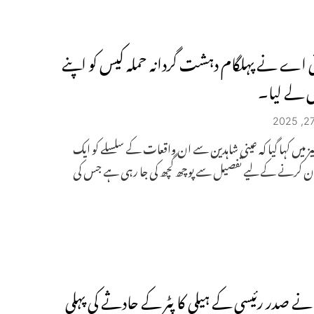
ی اے نے پہلگام دہشت گردانہ حملہ کیس کو اپنے
یں لے لیا۔
لیز میں کہا گیا کہ عینی شاہدین سے ان واقعات کے سلسلے کو ایک
ان کرنے کے لیے تفصیل سے پوچھ گچھ کی جا رہی ہے جس کی
نے صدر رئیسی کے ہیلی کاپٹر کے حادثے کی پہلی