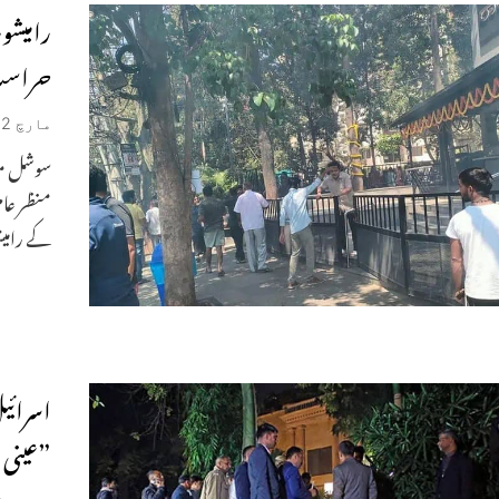
حراست 
مارچ 2, 2024
سوشل می
منظر عام 
کے رامی
اسرائی
”عینی 