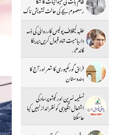
ظالم بات کی حیوانیات کا شکا
رمعصوم بچے کی حالت تشویش ناک
طلبہ کیخلاف پولیس کارروائی کی ذمہ
داریامیت شاہ قبول کریں:پرینکا
گاندھی
فراق گورکھپوری کا شعر اور آج کا
ہندوستان
تسلیمہ نسرین اور کیشوپرساد کی
اشتعال انگیزی کو نظرانداز نہیں کیا
جاسکتا