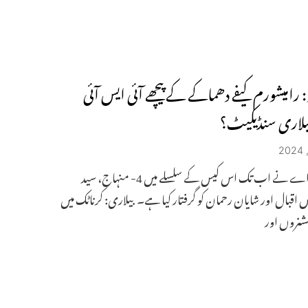
: رامیشورم کیفے دھماکے کے پیچھے آئی ایس آئی
یلاری سنڈیکیٹ؟
این آئی اے نے اب تک اس کیس کے سلسلے میں 4- منہاج، سید
س اقبال اور شایان رحمان کو گرفتار کیا ہے۔ بیلاری: کرناٹک میں
شنروں اور