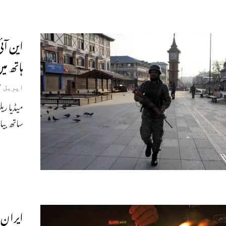
این آئ
ہاتھ م
اپریل 27, 2025
میڈیا ری
ساتھ بی
ایران 