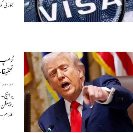
جولائی کو
تحقیقا
نومبر 8, 2025
ریپبلکن 
اقدام ہے