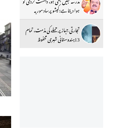
مدرسہ کہیں بھی ہو، دہشت گردی کو
ہوا دیتا ہے:کیشو پرساد موریہ
تجارتی جہاز پر حملے کی مذمت، تمام
13ہندوستانی شہری محفوظ