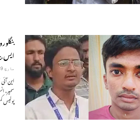
بنگلورو
ایس ب
مارچ 9, 2024
سمیر، ان
پولیس کم