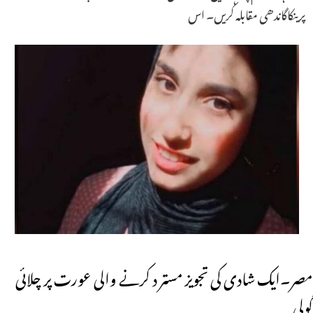
پرینکاگاندھی مقابلہ کریں۔ اس
مصر۔ایک شادی کی تجویز مستر د کرنے والی عورت پر چلائی
گولی