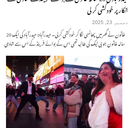
انکار پر خودکشی کر لی
دسمبر 23, 2025
خاتون نے گھر میں پھانسی لگا کر خودکشی کرلی۔ حیدرآباد: حیدرآباد کی ایک 20
سالہ خاتون جو بی ٹیک کی طالبہ تھی اس کے بوائے فرینڈ کے اس سے شادی