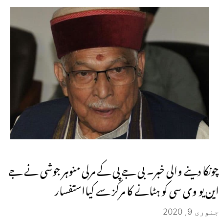
چونکا دینے والی خبر۔ بی جے پی کے مرلی منوہر جوشی نے جے
این یو وی سی کو ہٹانے کا مرکز سے کیااستفسار
جنوری 9, 2020