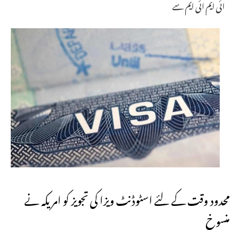
ائی ایم ائی ایم سے
محدود وقت کے لئے اسٹوڈنٹ ویزا کی تجویز کو امریکہ نے
منسوخ