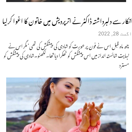
انکار سے دلبرداشتہ ڈاکٹر نے اترپردیش میں خاتون کا اغوا کرلیا
اگست 28, 2022
چھ ماہ قبل اس نے فون پر عورت کو شادی کی پیشکش کی تھی‘ مگر اس نے
نہایت شائستہ انداز میں اس پیشکش کو ٹھکرا دیاتھا۔لکھنو۔شادی کی پیشکش کو
مسترد