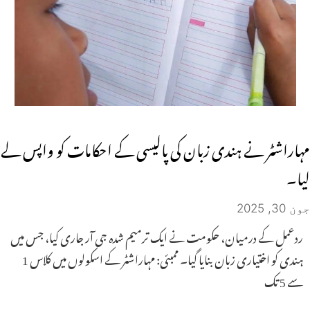
مہاراشٹر نے ہندی زبان کی پالیسی کے احکامات کو واپس لے
لیا۔
جون 30, 2025
ردعمل کے درمیان، حکومت نے ایک ترمیم شدہ جی آر جاری کیا، جس میں
ہندی کو اختیاری زبان بنایا گیا۔ ممبئی: مہاراشٹر کے اسکولوں میں کلاس 1
سے 5 تک