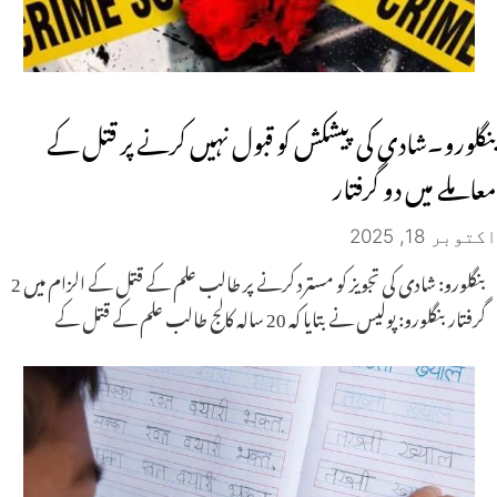
بنگلورو۔شادی کی پیشکش کو قبول نہیں کرنے پر قتل کے
معاملے میں دو گرفتار
اکتوبر 18, 2025
بنگلورو: شادی کی تجویز کو مسترد کرنے پر طالب علم کے قتل کے الزام میں 2
گرفتار بنگلورو: پولیس نے بتایا کہ 20 سالہ کالج طالب علم کے قتل کے