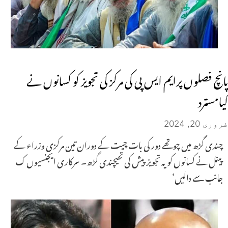
پانچ فصلوں پرایم ایس پی کی مرکز کی تجویز کو کسانوں نے
کیامسترد
فروری 20, 2024
چندی گڑھ میں چوتھے دور کی بات چیت کے دوران تین مرکزی وزراء کے
پینل نے کسانوں کو یہ تجویز پیش کی تھیچندی گڑھ۔ سرکاری ایجنسیوں ک
جانب سے دالیں‘