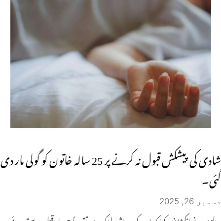
شادی کی پیشکش قبول نہ کرنے پر 25 سالہ خاتون کو گولی مار دی
گئی۔
دسمبر 26, 2025
ملزم نے انکشاف کیا کہ اس کی متاثرہ لڑکی سے تقریباً چھ ماہ قبل دوستی ہوئی