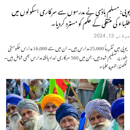
یوپی: مسلم باڈی نے مدرسوں سے سرکاری اسکولوں میں
طلباء کی منتقلی کے حکم کو مسترد کردیا۔
جولائی 13, 2024
یوپی میں تقریباً 25,000 مدارس ہیں۔ ان میں سے 16,000 مدارس حکومتی
طور پر تسلیم شدہ ہیں، جن میں 560 سرکاری امداد یافتہ مدارس بھی شامل ہیں۔
لکھنؤ: جمعیۃ علماء