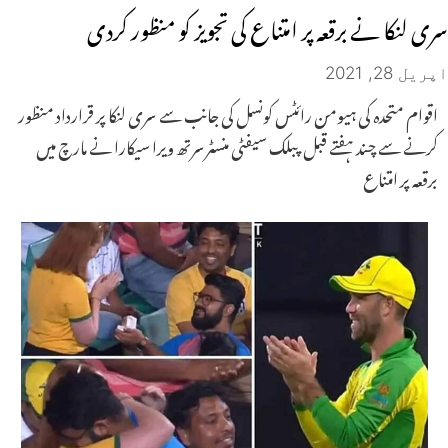
سری لنکا نے برقعہ پر امتناع کی تجویز کو منظور کردی
اپریل 28, 2021
اقوام متحدہ کی ہیومن رائٹس کونسل کی جانب سے سری لنکا پر قرارداد منظور
کرنے سے چند ہفتے قبل پبلک سیفٹی منسٹرسرتھ ویرا سیکارا نے مارچ میں
برقعہ پر امتناع