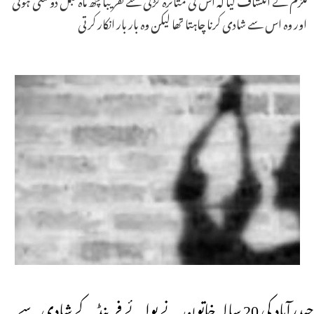
اور وہ اس سے شادی کرنا چاہتا تھا لیکن وہ بار بار انکار کرتی
حیدرآباد کی 20 سالہ خاتون نے بوائے فرینڈ کے شادی سے