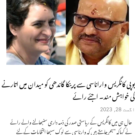
یوپی کانگریس واراناسی سے پرینکا گاندھی کو میدان میں اتارنے
کی خواہش مند۔ اجئے رائے
اگست 28, 2023
حال ہی میں کانگریس کے ریاستی صدر کی ذمہ داری سنبھالنے والے رائے
نے کہاکہ ”ہم چاہتے ہیں کہ وارناسی سے لوک سبھا انتخابات کے لئے