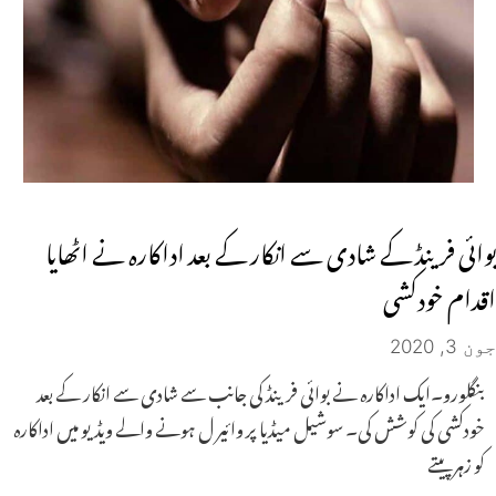
بوائی فرینڈ کے شادی سے انکار کے بعد اداکارہ نے اٹھایا
اقدام خودکشی
جون 3, 2020
بنگلورو۔ایک اداکارہ نے بوائی فرینڈ کی جانب سے شادی سے انکار کے بعد
خودکشی کی کوشش کی۔ سوشیل میڈیا پر وائیر ل ہونے والے ویڈیو میں اداکارہ
کو زہر پیتے