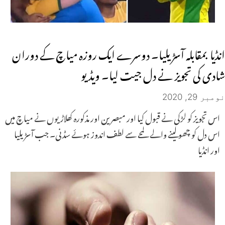
انڈیا بمقابلہ آسڑیلیا۔ دوسرے ایک روزہ میاچ کے دوران
شادی کی تجویز نے دل جیت لیا۔ ویڈیو
نومبر 29, 2020
اس تجویز کو لڑکی نے قبول کیا اور مبصرین اور مذکورہ کھلاڑیوں نے میاچ میں
اس دل کو چھولینے والے لمحے سے لطف اندوز ہوئے سڈنی۔ جب آسڑیلیا
اور انڈیا