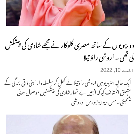
دو بیویوں کے ساتھ مصری گلوکار نے مجھے شادی کی پیشکش
کی تھی۔ اروشی راؤ تیلا
اگست 10, 2022
ایک حالیہ انٹرویو میں اروشی راؤتیلا نے کھل کر سلسلہ وار اپنی ذاتی زندگی کے
متعلق انکشاف کیاکہ انہیں بے شمار شادی کی پیشکشیں موصول ہوئی
ہیںممبئی۔مس دیوا یونیورس اوروشی