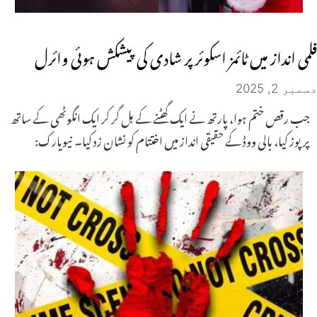
فلمی انداز میں ٹائمز اسکوئر پر شادی کی پیشکش ہوئی وائرل
دسمبر 2, 2025
جب رقص ختم ہوا، پارتھ نے ایک گھٹنے کے بل گر کر ایک انگوٹھی کے ساتھ
پرپوز کیا، بالی ووڈ کے حقیقی انداز میں اختتام کو نشان زد کیا۔ نیویارک: