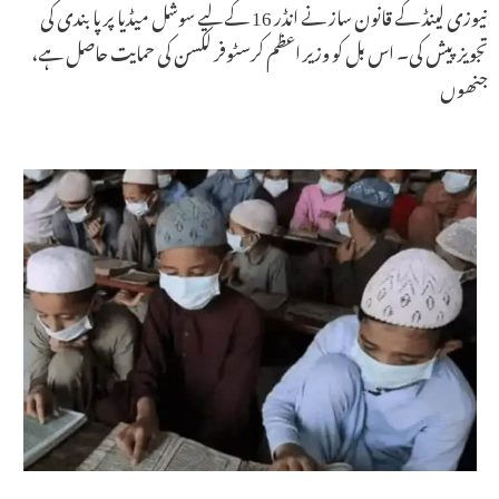
نیوزی لینڈ کے قانون ساز نے انڈر 16 کے لیے سوشل میڈیا پر پابندی کی
تجویز پیش کی۔ اس بل کو وزیر اعظم کرسٹوفر لکسن کی حمایت حاصل ہے،
جنھوں