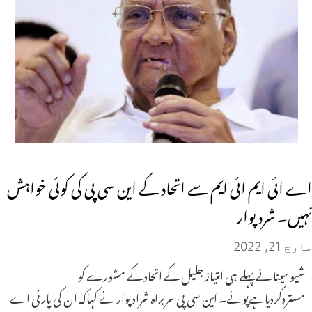
اے ائی ایم ائی ایم سے اتحاد کے این سی پی کی کوئی خواہش
نہیں۔ شرد پوار
مارچ 21, 2022
شیو سینا نے پہلے ہی امتیاز جلیل کے اتحاد کے مشورے کو
مستردکردیاہےپونے۔ این سی پی سربراہ شراد پوار نے کہاکہ ان کی پارٹی اے