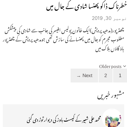
خطرناک ڈاکو پھنسا شادی کے جال میں
نومبر 30, 2019
چھتر پور(مدھیہ پردیش)ایک خاتون پولیس افیسر کی جانب سے شادی کی پیشکش
مطلوب مجرم کو جال میں پھنسانے کی سازش تھی جومدھیہ پردیش کے چھتر پور
باؤ گاؤں بلاک میں
Older posts
Page
Page
→
Next
2
1
مشہور خبریں
محمد علی شبیر کے گیسٹ ہاوز کی دیوار توڑ دی گئی