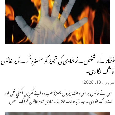
تلنگانہ کے شخص نے شادی کی تجویز کو ’مسترد‘ کرنے پر خاتون
کو آگ لگا دی۔
فروری 18, 2026
اس نے خاتون پر اس وقت پٹرول چھڑکا جب وہ اپنے گھر میں اکیلی تھی اور
اسے آگ لگا دی۔ حیدرآباد: ایک 28 سالہ شادی شدہ خاتون کو ایک شخص