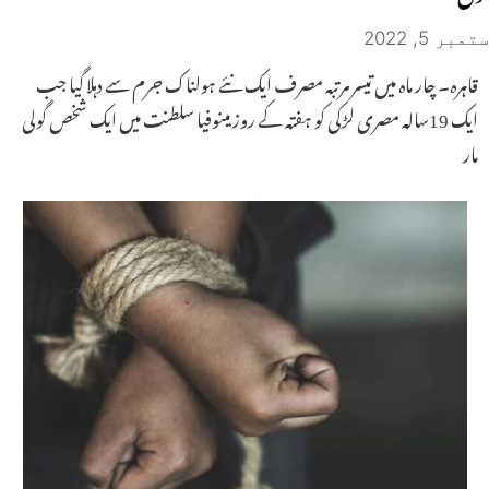
ستمبر 5, 2022
قاہرہ۔ چار ماہ میں تیسر مرتبہ مصرف ایک نئے ہولناک جرم سے دہلا گیا جب
ایک 19سالہ مصری لڑکی کو ہفتہ کے روز مینوفیا سلطنت میں ایک شخص گولی
مار