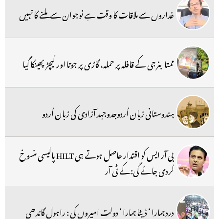
غداروں سے ملاقات کا وقت ہے نوجوان سے ملنے کا نہیں
ممتا بنرجی کے قافلہ پر حملہ، گاڑی پر جوتا اور کیچڑ پھینکا گیا
ہندوستانی زبان اُردوجدوجہد آزادی کی زبان اُردو
بی آر ایس کو اقتدار حاصل ہوتے ہی HILT پالیسی منسوخ
کردی جائے گی:کے ٹی آر
درد ہمارا ‘ ڈیٹا ہمارا ‘ دولت امیروں کی : راہول گاندھی