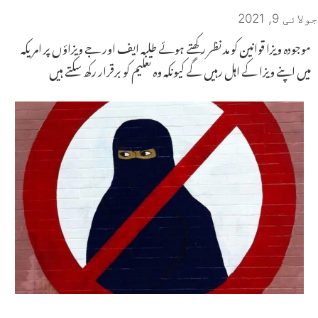
جولائی 9, 2021
موجودہ ویزا قوانین کو مد نظر رکھتے ہوئے طلبہ ایف اور جے ویزاؤں پر امریکہ
میں اپنے ویزا کے اہل رہیں گے کیونکہ وہ تعلیم کو برقرار رکھ سکتے ہیں