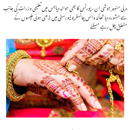
مرلی منوہر جوشی ان رپورٹس کا بھی حوالہ دیاجس میں تعلیمی وزرات کی جانب
سے مشورہ دیا تھاکہ وائس چانسلر یونیورسٹی میں بڑھی ہوئی فیسوں کے
متعلق چل رہے مسلئے