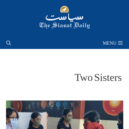
Skip
to
content
MENU
Two Sisters