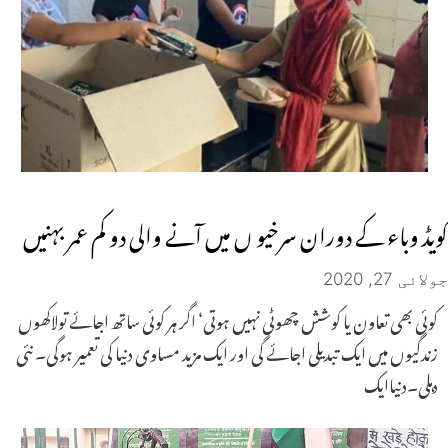
کویڈ وباء کے دوران سرخیو ں میں آنے والی دو کم عمر بہنیں
جولائی 27, 2020
کوئی بھی تعاون یا کوشش چھوٹی نہیں ہوتی‘ اگر ہر کوئی ساتھ اجائے تولاکھوں
زندگیوں میں ایک تبدیلی اجائے گی اور ایک مزید مساوی دنیا کی تعمیر ہوگی۔ نئی
دہلی۔دنیاایک