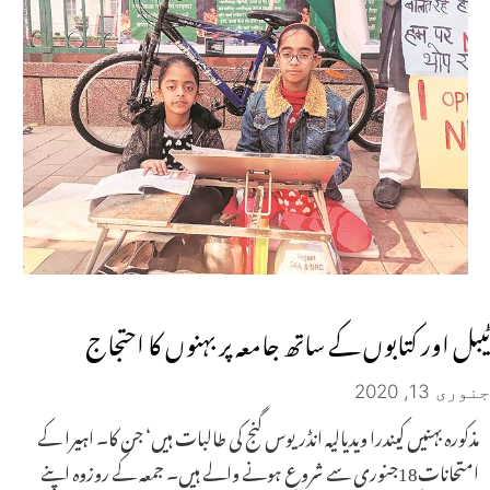
ٹیبل اور کتابوں کے ساتھ جامعہ پر بہنوں کا احتجاج
جنوری 13, 2020
مذکورہ بہنیں کیندرا ویدیالیہ انڈریوس گنج کی طالبات ہیں‘ جن کا۔ اہیرا کے
امتحانات18جنوری سے شروع ہونے والے ہیں۔ جمعہ کے روزوہ اپنے