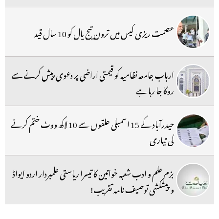
عصمت ریزی کیس میں ترون تیج پال کو 10 سال قید
ارباب جامعہ نظامیہ کو قیمتی اراضی پر دعوی پیش کرنے سے
روکا جا رہا ہے
حیدرآباد کے 15 اسمبلی حلقوں سے 10 لاکھ ووٹ ختم کرنے
کی تیاری
بزم علم و ادب شعبہ خواتین کا تیسرا ریاستی علمبردار اردو ایواڈ
و پیشکشی توصیف نامہ تقریب!