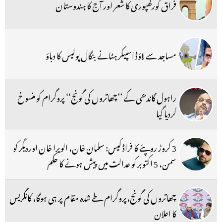
فراق گورکھپوری کا شعر اور آج کا ہندوستان
مساجد سے لاؤڈ اسپیکر ہٹانے بنگال پولیس کا دباؤ
راہول گاندھی کے ’’چھاتروں کی گونج‘‘ پروگرام کو منسوخ
کردیا گیا
3 کروڑ روپئے کا فراڈ کیس: سلمان خان، الویرا خان اوردیگر کو
سمن، 5 اکتوبر کو عدالت میں پیش ہونے کا حکم
چھاتروں کی گونج،پروگرام طے شدہ مقام پر ہی ہوگا، کانگریس
کا اعلان