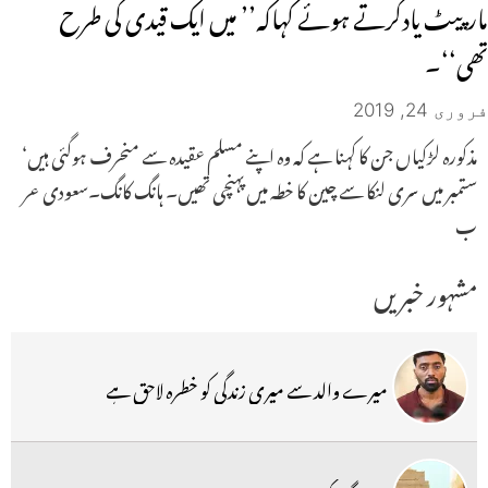
مارپیٹ یادکرتے ہوئے کہاکہ’’ میں ایک قیدی کی طرح
تھی‘‘۔
فروری 24, 2019
مذکورہ لڑکیاں جن کا کہنا ہے کہ وہ اپنے مسلم عقیدہ سے منحرف ہوگئی ہیں‘
ستمبر میں سری لنکا سے چین کا خطہ میں پہنچی تھیں۔ ہانگ کانگ۔سعودی عر
ب
مشہور خبریں
میرے والد سے میری زندگی کو خطرہ لاحق ہے