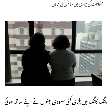
امتحانات کی تیاری میں سائنس کی کتابیں
ہانگ کانگ میں پکڑی گئی سعودی بہنوں نے اپنے ساتھ ہوئی