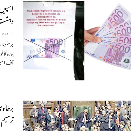
دہشت گ
جنوری 31, 2019
یورو کا
آف اسپی
برطانو
ترمیم 