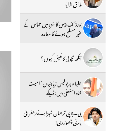
مذاق اڑایا
بورڈ آف پیس کا غزہ میں حماس کے
غیر مسلح ہونے کا معاہدہ
آنکھ مچولی کا کھیل کیوں ؟
طلباء پر پولیس زیادتیاں ‘ امیت
شاہ استعفی دیں: ڈپکے
بی جے پی ترجمان شہزاد نےزعفرانی
پارٹی چھوڑ دی!