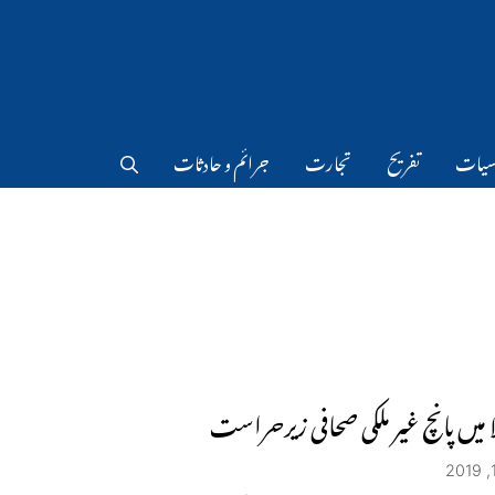
سیات
تفریح
تجارت
جرائم و حادثات
ا میں پانچ غیر ملکی صحافی زیرحراست