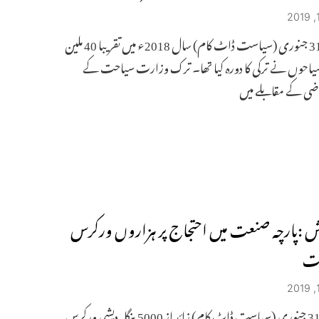
انقرہ ۔ 31 جنوری (سیاست ڈاٹ کام) سال 2018ء میں تقریبا 40 ملین
 سیاحوں نے ترکی کا دورہ کیا تھا۔ ترک وزارت سیاحت کے
اضی کے مقابلے میں
دیش :پارچہ صنعت میں احتجاج پر ہزاروں ورکرس
ست
ڈھاکہ ۔ 31 جنوری (سیاست ڈاٹ کام) زائد از 5000 بنگلہ دیشی ورکرس