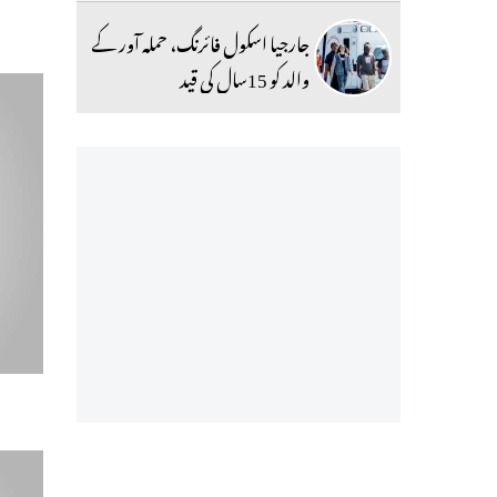
جارجیا اسکول فائرنگ، حملہ آور کے
والد کو 15سال کی قید