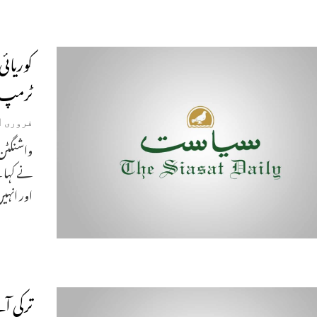
کوریائی
ٹرمپ
فروری 1, 2019
نے کہا 
اور انہی
ترکی ا