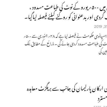
اسپین میں ۵۰۰؍ یورو کے نوٹ کی طباعت مسدود ،
ردی اور بدعنوانی کو روکنے کیلئے فیصلہ لیاگیا۔
برسلونا : ہسپانوی حکومت نے فیصلہ لیا ہے کہ ۲۸؍ جنوری سے ۵۰۰؍
 نوٹ کی طباعت مسدود کردی جائے گی ۔ ذرائع کے مطابق بنک
ن کی
ی ارکان پارلیمان کی جانب سے بریگزٹ معاہدہ
مسترد