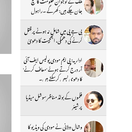
ملک کے نوجوان حکومت کا سچ
جان چکے ہیں: کھرگے ۔راہول
بی جے پی میں شامل نہ ہونے پر قتل
کرنے کی دھمکی، ابھجیت کا دعویٰ
اداریہ: پی ایم مودی پولیس ایف آئی
آر درج کرتے ہوئے 'معاف کرنے'
کا دعوی نہیں کرسکتے ہیں۔
فلموں کے بولڈ مناظر سوشل میڈیا
پر شیئر
وشال ددلانی نے مودی کی ویڈیو کا