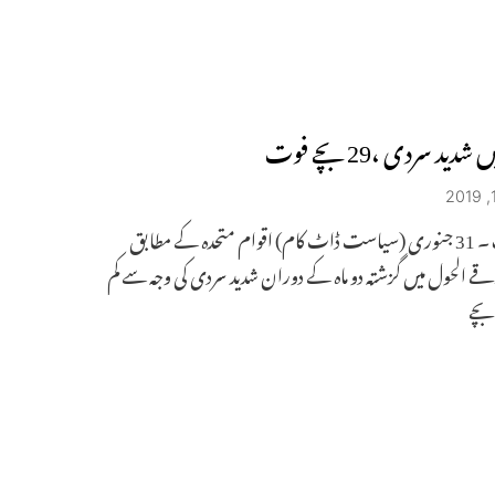
دید سردی ،29 بچے فوت
نیویارک ۔ 31 جنوری (سیاست ڈاٹ کام) اقوام متحدہ کے مطابق
قے الحول میں گزشتہ دو ماہ کے دوران شدید سردی کی وجہ سے کم