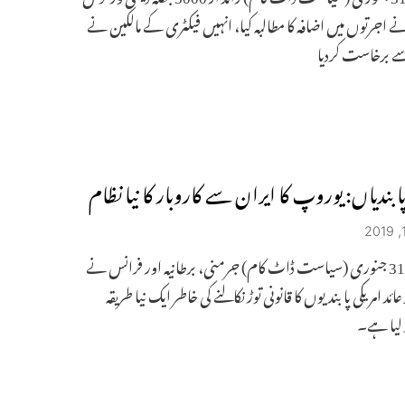
 اجرتوں میں اضافہ کا مطالبہ کیا، انہیں فیکٹری کے مالکین نے
ے برخاست کردیا
پابندیاں: یوروپ کا ایران سے کاروبار کا نیا نظام
لندن ۔ 31 جنوری (سیاست ڈاٹ کام) جرمنی، برطانیہ اور فرانس نے
عائد امریکی پابندیوں کا قانونی توڑ نکالنے کی خاطر ایک نیا طریقہ
ر لیا ہے۔