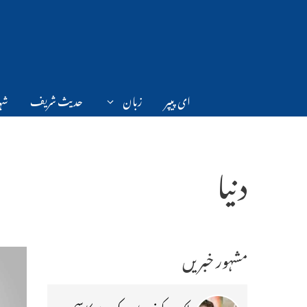
Ski
t
conten
ای پیپر
زبان
حدیث شریف
شہر
دنیا
مشہور خبریں