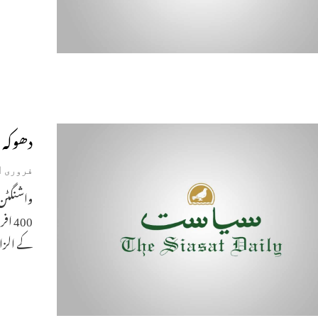
دھوکہ 
فروری 1, 2019
کے الزام