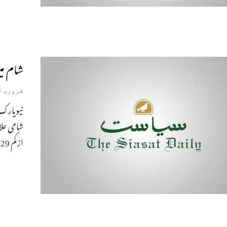
شام میں ش
فروری 1, 2019
شامی علا
از کم 29 بچے