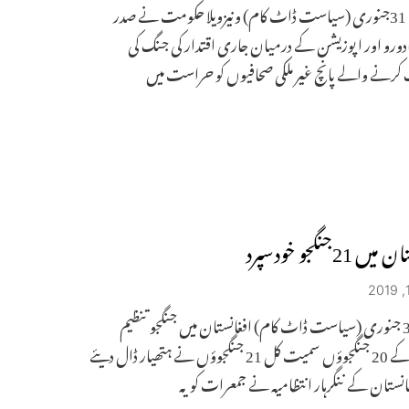
کراکس، 31جنوری (سیاست ڈاٹ کام) ونیزویلا حکومت نے صدر
دورو اور اپوزیشن کے درمیان جاری اقتدار کی جنگ کی
کرنے والے پانچ غیر ملکی صحافیوں کو حراست میں
 21جنگجو خودسپرد
کابل، 31 جنوری (سیاست ڈاٹ کام) افغانستان میں جنگجو تنظیم
طالبان کے 20 جنگجوؤں سمیت کل 21 جنگجوؤں نے ہتھیار ڈال دیئے
نستان کے ننگرہار انتظامیہ نے جمعرات کو یہ