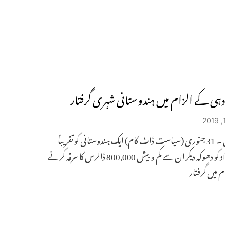
دہی کے الزام میں ہندوستانی شہری گرفتار
واشنگٹن ۔ 31 جنوری (سیاست ڈاٹ کام) ایک ہندوستانی کو تقریباً
400 افراد کو دھوکہ دیکر ان سے کم و بیش 800,000 ڈالرس کا سرقہ کرنے
 میں گرفتار