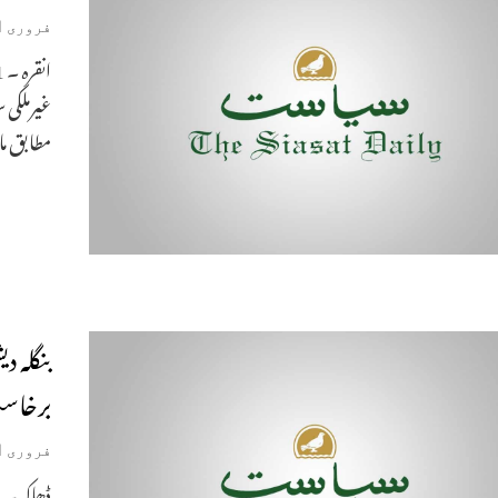
فروری 1, 2019
غیرملکی
مطابق م
بنگلہ 
برخا
فروری 1, 2019