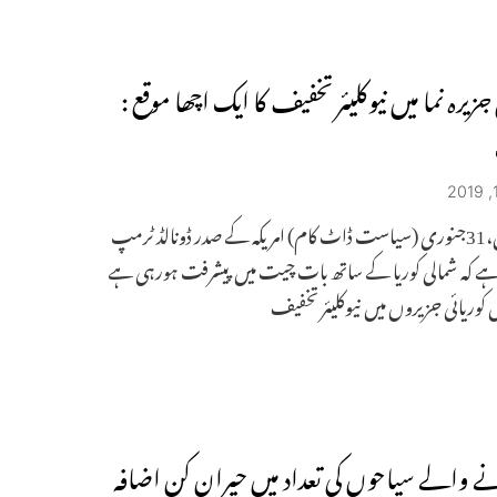
 جزیرہ نما میں نیوکلیئر تخفیف کا ایک اچھا موقع :
واشنگٹن،31جنوری (سیاست ڈاٹ کام) امریکہ کے صدر ڈونالڈ ٹرمپ
ہے کہ شمالی کوریا کے ساتھ بات چیت میں پیشرفت ہورہی ہے
ں کوریائی جزیروں میں نیوکلیئر تخفیف
ٓنے والے سیاحوں کی تعداد میں حیران کن اضافہ