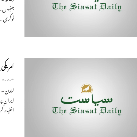
جنہوں نے
نوکری س
امریکی 
فروری 1, 2019
ایران پر 
اختیار ک