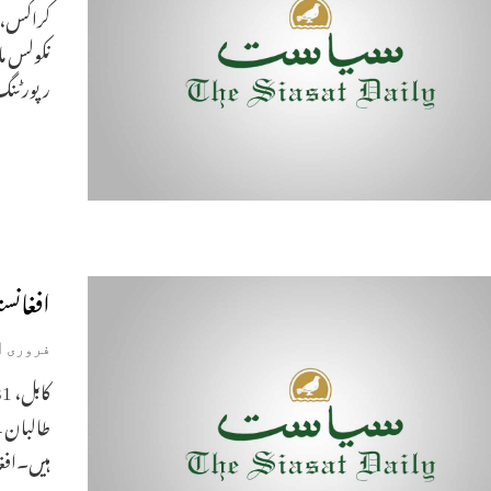
نکولس ما
رپورٹنگ 
افغانستان میں
فروری 1, 2019
ہیں۔افغا