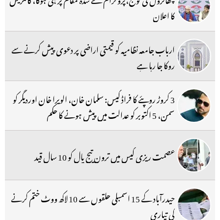
کا اعلان
ارباب جامعہ نظامیہ کو قیمتی اراضی پر دعوی پیش کرنے سے
روکا جا رہا ہے
3 کروڑ روپئے کا فراڈ کیس: سلمان خان، الویرا خان اوردیگر کو
سمن، 5 اکتوبر کو عدالت میں پیش ہونے کا حکم
عصمت ریزی کیس میں ترون تیج پال کو 10 سال قید
حیدرآباد کے 15 اسمبلی حلقوں سے 10 لاکھ ووٹ ختم کرنے
کی تیاری