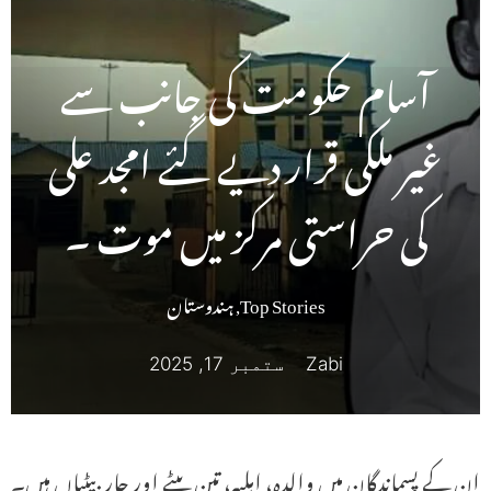
آسام حکومت کی جانب سے
غیر ملکی قرار دیے گئے امجد علی
کی حراستی مرکز میں موت ۔
Top Stories
,
ہندوستان
Zabi
ستمبر 17, 2025
ان کے پسماندگان میں والدہ، اہلیہ، تین بیٹے اور چار بیٹیاں ہیں۔