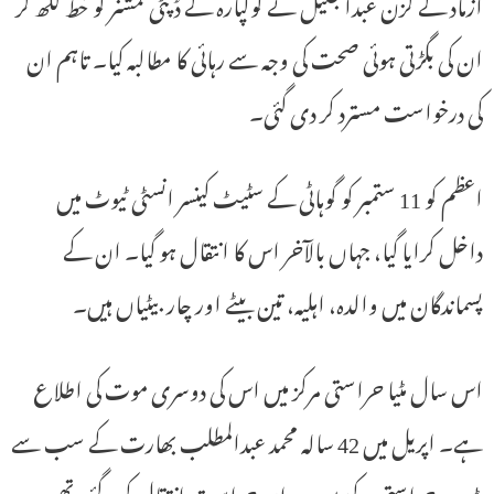
ازماد کے کزن عبدالجلیل نے گولپارہ کے ڈپٹی کمشنر کو خط لکھ کر
ان کی بگڑتی ہوئی صحت کی وجہ سے رہائی کا مطالبہ کیا۔ تاہم ان
کی درخواست مسترد کر دی گئی۔
اعظم کو 11 ستمبر کو گوہاٹی کے سٹیٹ کینسر انسٹی ٹیوٹ میں
داخل کرایا گیا، جہاں بالآخر اس کا انتقال ہو گیا۔ ان کے
پسماندگان میں والدہ، اہلیہ، تین بیٹے اور چار بیٹیاں ہیں۔
اس سال مٹیا حراستی مرکز میں اس کی دوسری موت کی اطلاع
ہے۔ اپریل میں 42 سالہ محمد عبدالمطلب بھارت کے سب سے
بڑے حراستی مرکز میں دوران حراست انتقال کر گئے تھے۔