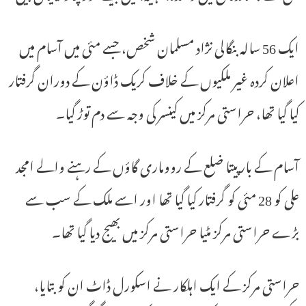
ایک 56 سالہ بنگالی نژاد مسلمان شخص، جسے مئی میں آسام میں
اعلان کردہ غیر ملکیوں کے خلاف کریک ڈاؤن کے دوران گرفتار
کیا گیا تھا، حراستی مرکز میں کینسر کی وجہ سے دم توڑ گیا۔
آسام کے بارپیتا ضلع کے رووماری گاؤں کے رہنے والے امجد
علی کو 28 مئی کو گرفتار کیا گیا تھا اور اسے ملک کے سب سے
بڑے حراستی مرکز مٹیا حراستی مرکز میں بھیج دیا گیا تھا۔
حراستی مرکز کے ایک اہلکار نے اسکورل ڈاٹ ان کو بتایا،