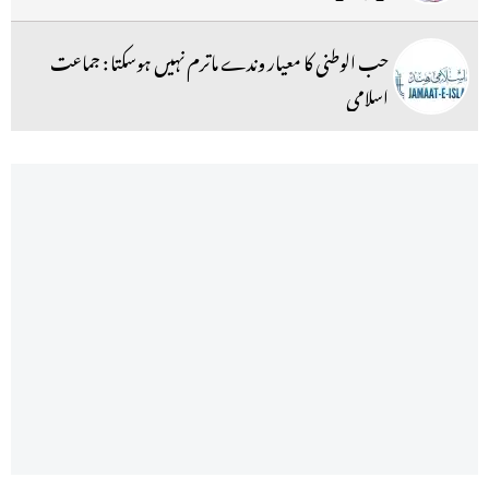
حب الوطنی کا معیار وندے ماترم نہیں ہوسکتا : جماعت
اسلامی