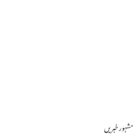
مشہور خبریں