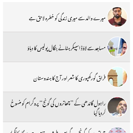
میرے والد سے میری زندگی کو خطرہ لاحق ہے
مساجد سے لاؤڈ اسپیکر ہٹانے بنگال پولیس کا دباؤ
فراق گورکھپوری کا شعر اور آج کا ہندوستان
راہول گاندھی کے ’’چھاتروں کی گونج‘‘ پروگرام کو منسوخ
کردیا گیا
چھاتروں کی گونج،پروگرام طے شدہ مقام پر ہی ہوگا، کانگریس