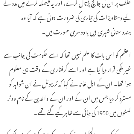
حلف پر ان کی جانچ پڑتال کرنے، اور یہ فیصلہ کرنے میں مدد کے
لیے دستاویزات کی تیاری کی ضرورت ہوتی ہے کہ آیا وہ
ہندوستانی شہری ہیں یا دوسری صورت میں۔
اعظم کو اس بات کا علم نہیں تھا کہ اسے حکومت کی جانب سے
غیر ملکی قرار دیا گیا ہے اور اسے گرفتاری کے وقت ہی معلوم
ہوا تھا۔ ان کے اہل خانہ نے کہا کہ ٹربیونل نے ان شواہد کو
مسترد کر دیا جس میں ان کے اور ان کے والدین کے نام ووٹر
لسٹوں میں 1950 کی دہائی سے ظاہر کیے گئے تھے۔