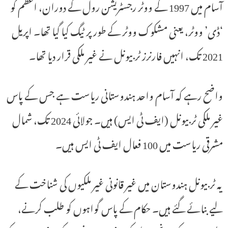
آسام میں 1997 کے ووٹر رجسٹریشن رول کے دوران، اعظم کو
‘ڈی’ ووٹر، یعنی مشکوک ووٹر کے طور پر ٹیگ کیا گیا تھا۔ اپریل
2021 تک، انہیں فارنرز ٹربیونل نے غیر ملکی قرار دیا تھا۔
واضح رہے کہ آسام واحد ہندوستانی ریاست ہے جس کے پاس
غیر ملکی ٹربیونل (ایف ٹی ایس) ہیں۔ جولائی 2024 تک، شمال
مشرقی ریاست میں 100 فعال ایف ٹی ایس ہیں۔
یہ ٹربیونل ہندوستان میں غیر قانونی غیر ملکیوں کی شناخت کے
لیے بنائے گئے ہیں۔ حکام کے پاس گواہوں کو طلب کرنے،