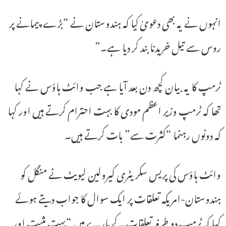
انہوں نے یہ بھی دعویٰ کیا کہ ہندوستان نے “بڑے پیمانے پر
روس سے تیل خریدنا بند کر دیا ہے۔”
ٹرمپ کا یہ بیان کچھ دن بعد آیا ہے جب وائٹ ہاؤس نے کہا
تھا کہ ٹرمپ وزیر اعظم مودی کا بہت احترام کرتے ہیں اور کہا
کہ دونوں رہنما “کثرت سے” بات کرتے ہیں۔
وائٹ ہاؤس کی پریس سکریٹری کیرولین لیویٹ نے منگل کو
ہندوستان-امریکہ تعلقات پر ایک سوال کا جواب دیتے ہوئے
کہا کہ ٹرمپ دو طرفہ تعلقات کے بارے میں “بہت مثبت اور