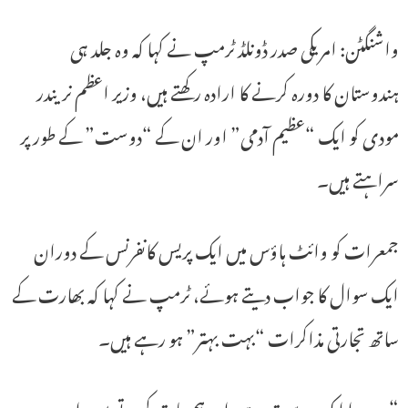
واشنگٹن: امریکی صدر ڈونلڈ ٹرمپ نے کہا کہ وہ جلد ہی
ہندوستان کا دورہ کرنے کا ارادہ رکھتے ہیں، وزیر اعظم نریندر
مودی کو ایک “عظیم آدمی” اور ان کے “دوست” کے طور پر
سراہتے ہیں۔
جمعرات کو وائٹ ہاؤس میں ایک پریس کانفرنس کے دوران
ایک سوال کا جواب دیتے ہوئے، ٹرمپ نے کہا کہ بھارت کے
ساتھ تجارتی مذاکرات “بہت بہتر” ہو رہے ہیں۔
“وہ میرا ایک دوست ہے، اور ہم بات کرتے ہیں، اور وہ