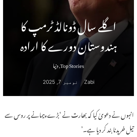
اگلے سال ڈونالڈ ٹرمپ کا
ہندوستان دورے کا ارادہ
Top Stories
,
دنیا
Zabi
نومبر 7, 2025
انہوں نے دعویٰ کیا کہ بھارت نے ‘بڑے پیمانے پر روس سے
تیل خریدنا بند کر دیا ہے۔’