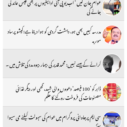
عوام جان لیں ‘ اب یو پی آئی ادائیگیوں پر بھی فیس عائد کی
جائے گی
مدرسہ کہیں بھی ہو، دہشت گردی کو ہوا دیتا ہے:کیشو پرساد
موریہ
کرائے کے پیسے نہیں: محمد قدیر کی بیمار بیوہ مدد کی تلاش میں ۔
ڈابر کو ’100 فیصد‘ دعووں والی شہد، گھی اور دیگر غذائی
مصنوعات کی فروخت روکنے کا حکم
سی ایم پرجاوانی پروگرام میں عوام کی سہولت کیلئے می سیوا
سنٹر