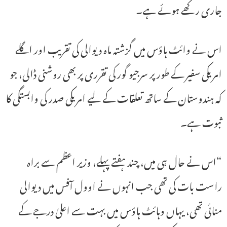
جاری رکھے ہوئے ہے۔
اس نے وائٹ ہاؤس میں گزشتہ ماہ دیوالی کی تقریب اور اگلے
امریکی سفیر کے طور پر سرجیو گور کی تقرری پر بھی روشنی ڈالی، جو
کہ ہندوستان کے ساتھ تعلقات کے لیے امریکی صدر کی وابستگی کا
ثبوت ہے۔
“اس نے حال ہی میں، چند ہفتے پہلے، وزیر اعظم سے براہ
راست بات کی تھی جب انہوں نے اوول آفس میں دیوالی
منائی تھی، یہاں وہائٹ ​​ہاؤس میں بہت سے اعلیٰ درجے کے