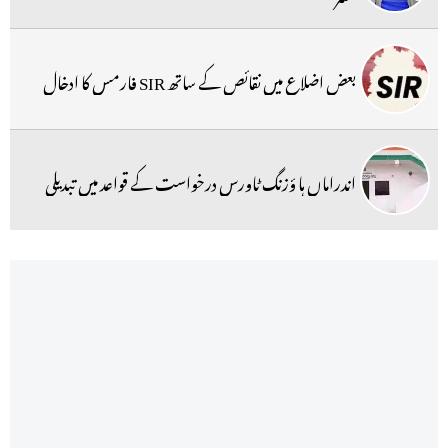
بعض اضلاع میں نقائص کے ساتھ SIR فارمس کا ادخال
اندراماں ہا ؤزنگ ٹاورس درخواست کے قواعد میں تبدیلی