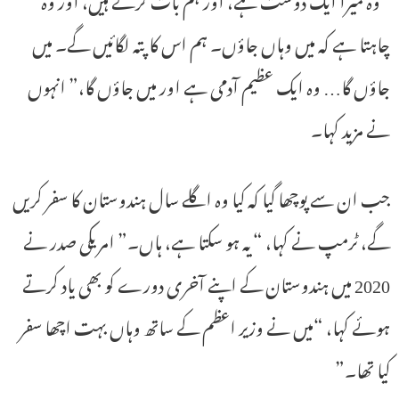
چاہتا ہے کہ میں وہاں جاؤں۔ ہم اس کا پتہ لگائیں گے۔ میں
جاؤں گا… وہ ایک عظیم آدمی ہے اور میں جاؤں گا،” انہوں
نے مزید کہا۔
جب ان سے پوچھا گیا کہ کیا وہ اگلے سال ہندوستان کا سفر کریں
گے، ٹرمپ نے کہا، “یہ ہو سکتا ہے، ہاں۔” امریکی صدر نے
2020 میں ہندوستان کے اپنے آخری دورے کو بھی یاد کرتے
ہوئے کہا، “میں نے وزیر اعظم کے ساتھ وہاں بہت اچھا سفر
کیا تھا۔”