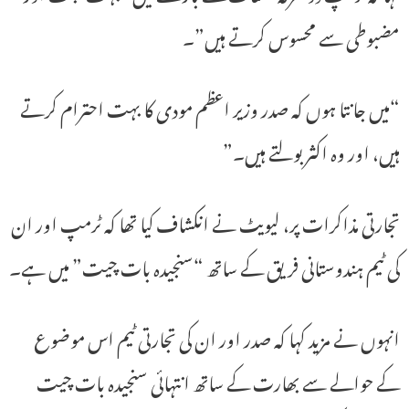
مضبوطی سے محسوس کرتے ہیں”۔
“میں جانتا ہوں کہ صدر وزیر اعظم مودی کا بہت احترام کرتے
ہیں، اور وہ اکثر بولتے ہیں۔”
تجارتی مذاکرات پر، لیویٹ نے انکشاف کیا تھا کہ ٹرمپ اور ان
کی ٹیم ہندوستانی فریق کے ساتھ “سنجیدہ بات چیت” میں ہے۔
انہوں نے مزید کہا کہ صدر اور ان کی تجارتی ٹیم اس موضوع
کے حوالے سے بھارت کے ساتھ انتہائی سنجیدہ بات چیت