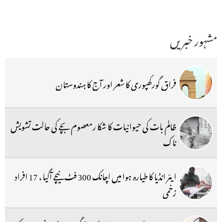
مشہور خبریں
فراق گورکھپوری کا شعر اور آج کا ہندوستان
ظالم بات کی حیوانیات کا شکا رمعصوم بچے کی حالت تشویش
ناک
ایئر انڈیا کا طیارہ ہوا میں اچانک 300 فٹ نیچے آگیا ، 17 افراد
زخمی