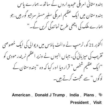
ہندوستانی امریکی عہدیداروں کے ساتھ۔ ہمارے پاس
ہندوستان میں ایک عظیم امریکی سفیر مسٹر سرجیو گور ہیں، جو
ہمارے ملک کی اچھی طرح نمائندگی کریں گے۔”
اکتوبر 21 کو، ٹرمپ نے وائٹ ہاؤس میں دیوالی کی ایک خصوصی
تقریب کی میزبانی کی، جہاں انہوں نے وزیر اعظم نریندر مودی کو
“ایک عظیم شخص” قرار دیا اور کہا کہ وہ “ہندوستان کے
لوگوں” سے محبت کرتے ہیں۔
Tags
American
,
Donald J Trump
,
India
,
Plans
,
President
,
Visit