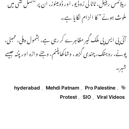
ریلائنس ریٹیل، ٹاٹا کی زوڈیو، اور ڈومینوز، ان پر “نسل کشی میں
ملوث ہونے” کا الزام لگایا ہے۔
آئی پی ایس پی ملک گیر مظاہرے کر رہی ہے، بشمول دہلی، ممبئی،
پونے، روہتک، چندی گڑھ، وشاکھاپٹنم، وجئے واڑہ اور پٹنہ جیسے
شہر۔
Tags
hyderabad
,
Mehdi Patnam
,
Pro Palestine
,
Protest
,
SIO
,
Viral Videos