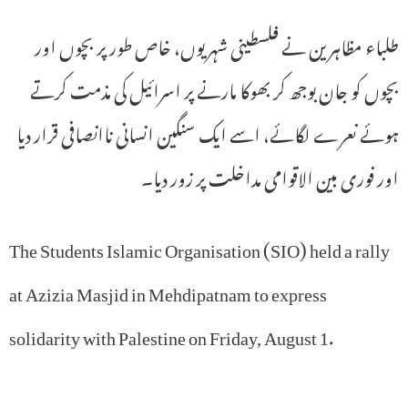
طلباء مظاہرین نے فلسطینی شہریوں، خاص طور پر بچوں اور
بچوں کو جان بوجھ کر بھوکا مارنے پر اسرائیل کی مذمت کرتے
ہوئے نعرے لگائے، اسے ایک سنگین انسانی ناانصافی قرار دیا
اور فوری بین الاقوامی مداخلت پر زور دیا۔
The Students Islamic Organisation (SIO) held a rally
at Azizia Masjid in Mehdipatnam to express
solidarity with Palestine on Friday, August 1.