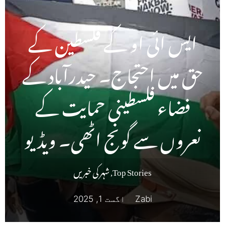
ایس ائی او کے فلسطین کے
حق میں احتجاج۔ حیدرآباد کے
فضاء فلسطینی حمایت کے
نعروں سے گونج اٹھی۔ ویڈیو
Top Stories
,
شہر کی خبریں
Zabi
اگست 1, 2025