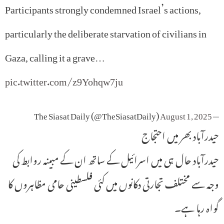
Participants strongly condemned Israel’s actions,
particularly the deliberate starvation of civilians in
Gaza, calling it a grave…
pic.twitter.com/z9Yohqw7ju
August 1, 2025
— The Siasat Daily (@TheSiasatDaily)
حیدرآباد بھر میں احتجاج
حیدرآباد حال ہی میں اسرائیل کے ساتھ ان کے مبینہ روابط کی
وجہ سے مختلف تجارتی دکانوں میں کئی فلسطینی حامی مظاہروں کا
گواہ رہا ہے۔