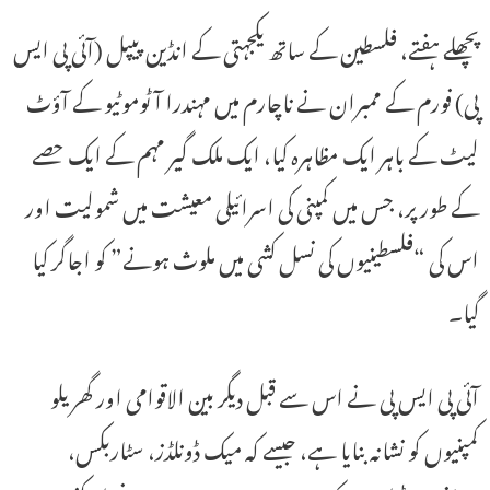
پچھلے ہفتے، فلسطین کے ساتھ یکجہتی کے انڈین پیپل (آئی پی ایس
پی) فورم کے ممبران نے ناچارم میں مہندرا آٹوموٹیو کے آؤٹ
لیٹ کے باہر ایک مظاہرہ کیا، ایک ملک گیر مہم کے ایک حصے
کے طور پر، جس میں کمپنی کی اسرائیلی معیشت میں شمولیت اور
اس کی “فلسطینیوں کی نسل کشی میں ملوث ہونے” کو اجاگر کیا
گیا۔
آئی پی ایس پی نے اس سے قبل دیگر بین الاقوامی اور گھریلو
کمپنیوں کو نشانہ بنایا ہے، جیسے کہ میک ڈونلڈز، سٹاربکس،