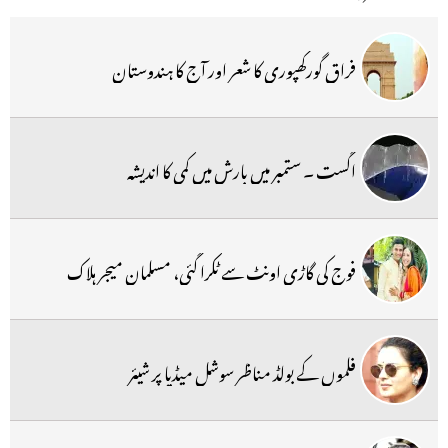
فراق گورکھپوری کا شعر اور آج کا ہندوستان
اگست ۔ ستمبر میں بارش میں کمی کا اندیشہ
فوج کی گاڑی اونٹ سے ٹکرا گئی، مسلمان میجر ہلاک
فلموں کے بولڈ مناظر سوشل میڈیا پر شیئر