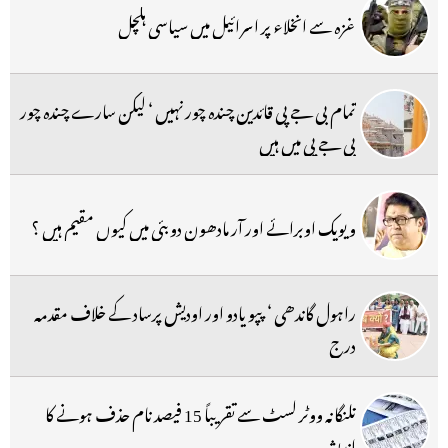
غزہ سے انخلاء پر اسرائیل میں سیاسی ہلچل
تمام بی جے پی قائدین چندہ چور نہیں ‘ لیکن سارے چندہ چور
بی جے پی میں ہیں
ویویک اوبرائے اور آر مادھون دوبئی میں کیوں مقیم ہیں ؟
راہول گاندھی ‘ پپو یادو اور اودیش پرساد کے خلاف مقدمہ
درج
تلنگانہ ووٹر لسٹ سے تقریباً 15 فیصد نام حذف ہونے کا
اندیشہ