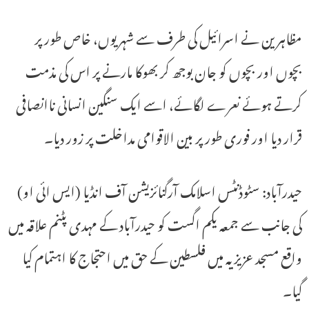
مظاہرین نے اسرائیل کی طرف سے شہریوں، خاص طور پر
بچوں اور بچوں کو جان بوجھ کر بھوکا مارنے پر اس کی مذمت
کرتے ہوئے نعرے لگائے، اسے ایک سنگین انسانی ناانصافی
قرار دیا اور فوری طور پر بین الاقوامی مداخلت پر زور دیا۔
حیدرآباد: سٹوڈنٹس اسلامک آرگنائزیشن آف انڈیا (ایس ائی او)
کی جانب سے جمعہ یکم اگست کو حیدرآباد کے مہدی پٹنم علاقہ میں
واقع مسجد عزیزیہ میں فلسطین کے حق میں احتجاج کا اہتمام کیا
گیا۔