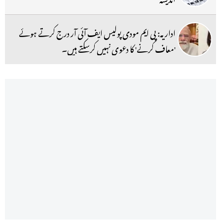
اداریہ: پی ایم مودی پولیس ایف آئی آر درج کرتے ہوئے
'معاف کرنے' کا دعوی نہیں کرسکتے ہیں۔