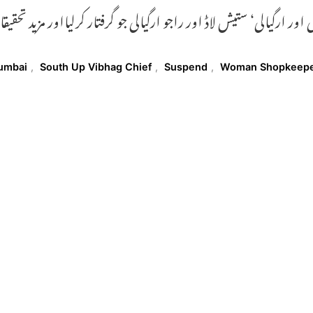
 اور ارگیالی‘ ستیش لاڈ اور راجو ارگیالی جو گرفتار کرلیااور مزید ت
T
umbai
,
South Up Vibhag Chief
,
Suspend
,
Woman Shopkeep