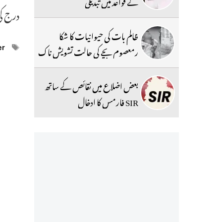
کے قواعد میں تبدیلی
درج کی
ظالم بات کی حیوانیات کا شکا
رمعصوم بچے کی حالت تشویش ناک
ags
er
بعض اضلاع میں نقائص کے ساتھ
SIR فارمس کا ادخال