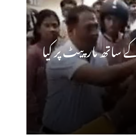
کے ساتھ مارپیٹ پر کیا