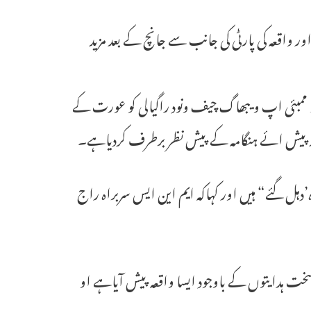
ر واقعہ کی پارٹی کی جانب سے جانچ کے بعد مزید
ھ ممبئی اپ ویبھاگ چیف ونود راگیالی کو عورت کے
د پیش ائے ہنگامہ کے پیش نظر برطرف کردیاہے۔
 وہ’دہل گئے“ ہیں اور کہاکہ ایم این ایس سربراہ راج
ت ہدایتوں کے باوجود ایسا واقعہ پیش آیاہے او