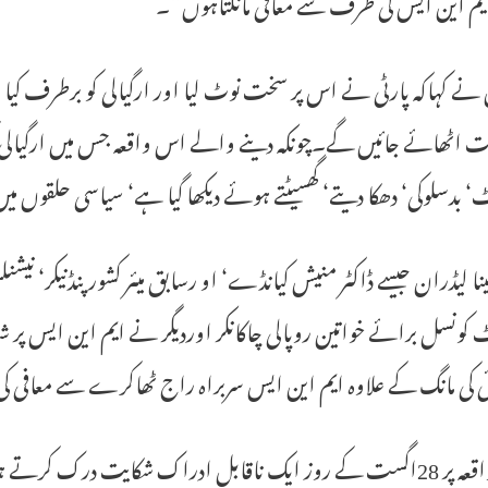
ایم این ایس کی طرف سے معافی مانگتاہوں“۔
نے کہاکہ پارٹی نے اس پر سخت نوٹ لیا اور ارگیالی کو برطرف کیا او
ت اٹھائے جائیں گے۔چونکہ دینے والے اس واقعہ جس میں ارگیالی 
‘ بدسلوکی‘ دھکا دیتے‘ گھسیٹتے ہوئے دیکھا گیا ہے‘ سیاسی حلقوں می
نا لیڈران جیسے ڈاکٹر منیش کیانڈے‘ او رسابق میئر کشور پنڈنیکر‘ نی
کونسل برائے خواتین روپالی چاکانکر اوردیگر نے ایم این ایس پر شد
ی کی مانگ کے علاوہ ایم این ایس سربراہ راج ٹھاکرے سے معافی ک
اس واقعہ پر 28اگست کے روز ایک ناقابل ادراک شکایت درک کر