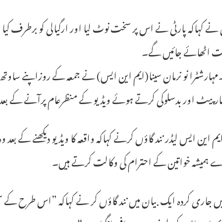
نے کہاکہ پارٹی نے اس پر سخت نوٹ لیا اور ارگیالی کو برطرف کیا او
ات اٹھائے جائیں گے۔
مہارشٹرا نو نرمان سینا(ایم این ایس) نے جمعہ کے روزاپنے ساوت
مارپیٹ اور بدسلوکی کرتے ہوئے ویڈیو کے منظرعام پرآنے کے بع
ایم این ایس لیڈر نند گاؤں کرنے کہاکہ واقعہ کا ویڈیو دیکھنے کے بعد
ے ہمیشہ خواتین کے احترام کی وکالت کرتے ہیں۔
ں جاری کردہ ایک بیان میں نند گاؤں کر نے کہاکہ ”اس طرح کے سخ