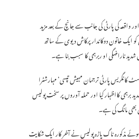
ر واقعہ کی پارٹی کی جانب سے جانچ کے بعد مزید
کو ایک خاتون دوکاندار پرکاش دیوی کے ساتھ
ں شدید ناراضگی او ربرہمی کا سبب بنا ہے۔
شنلسٹ کانگریس پارٹی ترجمان مہیش تپسی‘ مہارشٹرا
ید برہمی کااظہار کیا اور حملہ آوروں پر سخت پولیس
ی بھی مانگ کی ہے۔
تے ہوئے مذکورہ ناگ پاڑہ پولیس نے آخر کار ایک شکایت