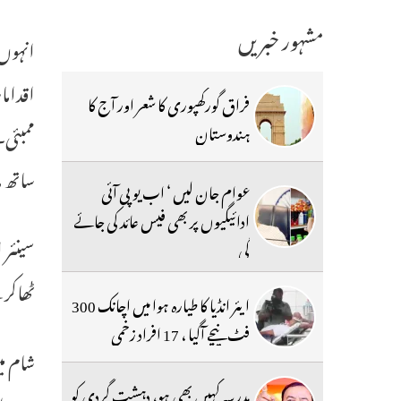
مشہور خبریں
انہوں 
اقدام
فراق گورکھپوری کا شعر اور آج کا
ممبئی۔
ہندوستان
ساتھ 
عوام جان لیں ‘ اب یو پی آئی
ادائیگیوں پر بھی فیس عائد کی جائے
سینئر 
گی
ٹھاکر
ایئر انڈیا کا طیارہ ہوا میں اچانک 300
فٹ نیچے آگیا ، 17 افراد زخمی
شام می
مدرسہ کہیں بھی ہو، دہشت گردی کو