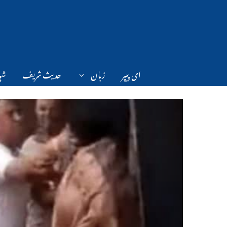
Ski
t
conten
ای پیپر
زبان
حدیث شریف
شہر