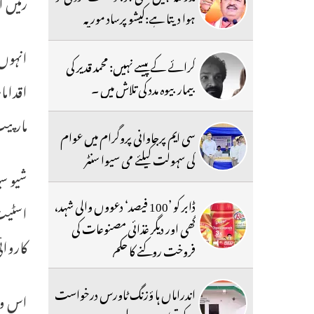
رمیں 
ہوا دیتا ہے:کیشو پرساد موریہ
انہوں 
کرائے کے پیسے نہیں: محمد قدیر کی
اقداما
بیمار بیوہ مدد کی تلاش میں ۔
مارپیٹ
سی ایم پرجاوانی پروگرام میں عوام
کی سہولت کیلئے می سیوا سنٹر
شیو سی
ڈابر کو ’100 فیصد‘ دعووں والی شہد،
اسٹیٹ 
گھی اور دیگر غذائی مصنوعات کی
کاروائ
فروخت روکنے کا حکم
اندراماں ہا ؤزنگ ٹاورس درخواست