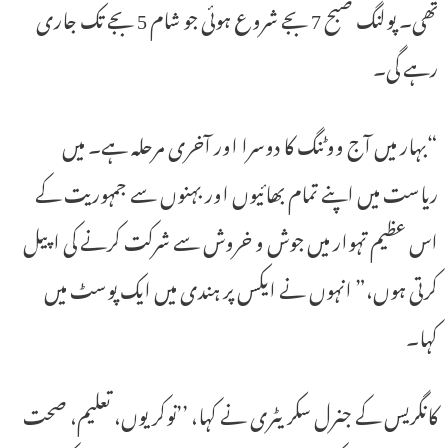
تھی۔ پولنگ صبح 7 بجے شروع ہوئی جو شام 5 بجے تک جاری
رہے گی۔
“بہار میں آج ووٹنگ کا دوسرا اور آخری مرحلہ ہے۔ میں
ریاست میں اپنے تمام بھائیوں اور بہنوں سے جمہوریت کے
اس عظیم تہوار میں جوش و خروش سے شرکت کرنے کی اپیل
کرتی ہوں،” انہوں نے ایکس پر ہندی میں ایک پوسٹ میں
کہا۔
کانگریس کے جنرل سکریٹری نے کہا، ’’نوکریوں، تعلیم، صحت