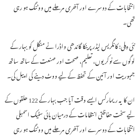
انتخابات کے دوسرے اور آخری مرحلے میں ووٹنگ ہو رہی
تھی۔
نئی دہلی: کانگریس لیڈر پرینکا گاندھی واڈرا نے منگل کو بہار کے
لوگوں سے نوکریوں، تعلیم، صحت اور صنعت کے ساتھ ساتھ
جمہوریت اور آئین کے تحفظ کے لیے ووٹ دینے کی اپیل کی۔
ان کا یہ ریمارکس ایسے وقت آیا جب بہار کے 122 حلقوں کے
لیے سخت حفاظتی انتظامات کے درمیان ہائی سٹیک اسمبلی
انتخابات کے دوسرے اور آخری مرحلے میں ووٹنگ ہو رہی