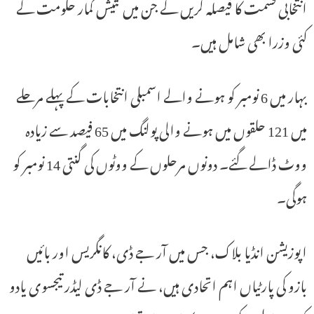
انتخابی قسمت کا فیصلہ کریں گے جن میں نتیش کمار حکومت کے
کئی وزرا بھی شامل ہیں۔
بہار میں 6 نومبر کو ہونے والے اسمبلی انتخابات کے پہلے مرحلے
میں 121 حلقوں میں ہونے والی پولنگ میں 65 فیصد سے زیادہ
ووٹ ڈالے گئے۔ دونوں مرحلوں کے ووٹوں کی گنتی 14 نومبر کو
ہوگی۔
اپوزیشن انڈیا بلاک، جس میں آر جے ڈی، کانگریس اور بائیں
بازو کی پارٹیاں اہم اتحادی ہیں، نے آر جے ڈی لیڈر تیجسوی یادو