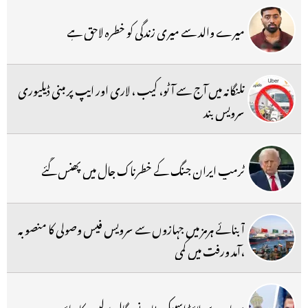
میرے والد سے میری زندگی کو خطرہ لاحق ہے
تلنگانہ میں آج سے آٹو، کیب ، لاری اور ایپ پر مبنی ڈیلیوری
سرویس بند
ٹرمپ ایران جنگ کے خطرناک جال میں پھنس گئے
آبنائے ہرمز میں جہازوں سے سرویس فیس وصولی کا منصوبہ
،آمد ورفت میں کمی
مساجد سے لاؤڈ اسپیکر ہٹانے بنگال پولیس کا دباؤ