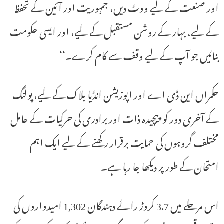
اور صنعت کے لیے ووٹ دیں، جمہوریت اور آئین کے تحفظ
کے لیے، بہار کے روشن مستقبل کے لیے، اور ایسی حکومت
بنائیں جو آپ کے لیے وقف سے کام کرے۔‘‘
حکمراں این ڈی اے اور اپوزیشن انڈیا بلاک کے لیے، پولنگ
کے آخری دور کو پیچیدہ ذات اور برادری کی حرکیات کے حامل
مختلف گروہوں کی حمایت برقرار رکھنے کے لیے ایک اہم
امتحان کے طور پر دیکھا جا رہا ہے۔
اس مرحلے میں 3.7 کروڑ رائے دہندگان 1,302 امیدواروں کی