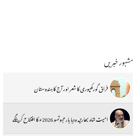
مشہور خبریں
فراق گورکھپوری کا شعر اور آج کا ہندوستان
امیت شاہ بھارتیہ ودیا پار مہوتسو 2026ء کا افتتاح کرینگے