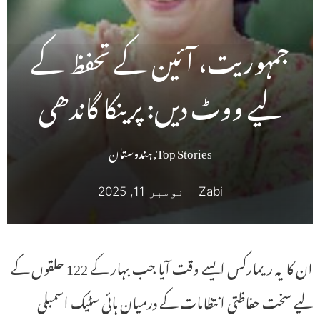
جمہوریت، آئین کے تحفظ کے
لیے ووٹ دیں: پرینکا گاندھی
Top Stories
,
ہندوستان
Zabi
نومبر 11, 2025
ان کا یہ ریمارکس ایسے وقت آیا جب بہار کے 122 حلقوں کے
لیے سخت حفاظتی انتظامات کے درمیان ہائی سٹیک اسمبلی