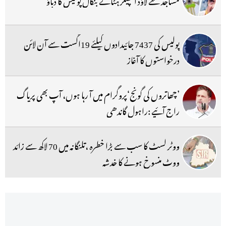
پولیس کی 7437 جائیدادوں کیلئے 19اگست سے آن لائن
درخواستوں کا آغاز
’چھاتروں کی گونج‘پروگرام میں آ رہا ہوں، آپ بھی پریاگ
راج آئیے :راہول گاندھی
ووٹر لسٹ کا سب سے بڑا خطرہ ،تلنگانہ میں 70 لاکھ سے زائد
ووٹ منسوخ ہونے کا خدشہ