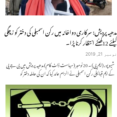
مدھیہ پردیش: سرکاری دواخانہ میں رکن اسمبلی کی دختر کو زچگی
کیلئے 12گھنٹے انتظار کرنا پڑا۔
نومبر 21, 2019
شیوپور (ایم پی) ۔ 20 نومبر (سیاست ڈاٹ کام) مدھیہ پردیش میں بی جے پی
کے ایم قبائیلی رکن اسمبلی نے الزام عائد کیا کہ ان کی حاملہ دختر کو