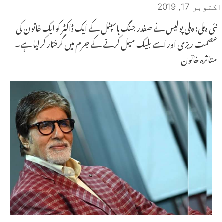
اکتوبر 17, 2019
نئی دہلی: دہلی پولیس نے صفدر جنگ ہاسپٹل کے ایک ڈاکٹر کو ایک خاتون کی
عصمت ریزی اور اسے بلیک میل کرنے کے جرم میں گرفتار کرلیا ہے۔
متاثرہ خاتون