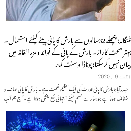
تلنگانہ: پچھلے 32سالوں سے بارش کا پانی پینے کیلئے استعمال۔
بہتر صحت کاراز۔ بارش کے پانی کے فوائد و مزہ الفاظ میں
بیان نہیں کرسکتا: پوناڈا وسنت کمار
اگست 19, 2020
حیدرآباد: بارش کا پانی قدرت کی ایک عظیم نعمت ہے۔ بارش کا پانی صاف و
شفاف ہوتا ہے جو ہمارے جسم کیلئے انتہائی نفع بخش ہوتا ہے۔ آج ہم آپ