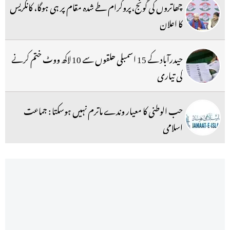
چھاتروں کی گونج،پروگرام طے شدہ مقام پر ہی ہوگا، کانگریس
کا اعلان
حیدرآباد کے 15 اسمبلی حلقوں سے 10 لاکھ ووٹ ختم کرنے
کی تیاری
حب الوطنی کا معیار وندے ماترم نہیں ہوسکتا : جماعت
اسلامی