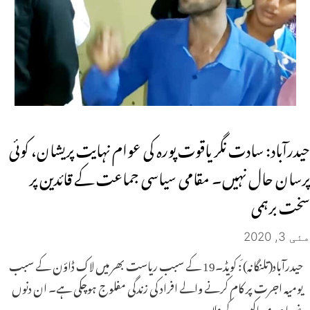
حیدرآباد: سادت نگر یاقوت پورہ کی عوام نہایت پریشان، کوئی
پرسان حال نہیں۔ مقامی سیاسی جماعت کے قائدین پر
سخت برہمی
مئی 3, 2020
حیدرآباد(تلنگانہ) َ: کویڈ۔19 کے سبب ریاست بھر میں لاک ڈاؤن کے سبب
یومیہ اجرت پر کام کرنے والے افراد کی زندگی مفلوج ہوچکی ہے۔ ان دنوں
غرباء ومساکین کے علاوہ