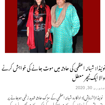
نوئیڈا: شبانہ اعظمی کی حادثہ میں موت جانے کی خواہش کرنے
والا ایک ٹیچر معطل
جنوری 30, 2020
نوئیڈا (اتردیش): اداکارہ شبانہ اعظمی کے سڑک حادثہ شدید زخمی ہوجانے پر
اترپردیش کے نوئیڈا کے سرکاری اسکول کے ایک سرکاری ٹیچر نے ان کی