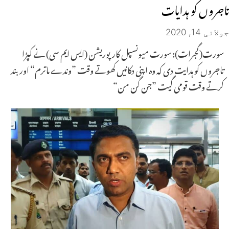
تاجروں کو ہدایات
جولائی 14, 2020
سورت(گجرات): سورت میونسپل کارپوریشن (ایس ایم سی) نے کپڑا
تاجروں کو ہدایت دی کہ وہ اپنی دکانیں کھوتے وقت ”وندے ماترم“ اور بند
کرتے وقت قومی گیت ”جن گن من“