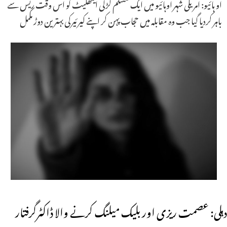
او ہائیو: امریکی شہر اوہائیو میں ایک مسلم لڑکی ایتھلیٹ کو اس وقت ریس سے
باہر کردیا گیا جب وہ مقابلہ میں حجاب پہن کر اپنے کیرئیرکی بہترین دوڑ مکمل
دہلی: عصمت ریزی اور بلیک میلنگ کرنے والا ڈاکٹرگرفتار