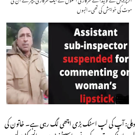
موت کی خواہش کی تھی۔انہوں
دہلی: آپ کی لپ اسٹک بڑی اچھی لگ رہی ہے۔ خاتون کی
لپ اسٹک پر تبصرہ کرنے پر اسسٹنٹ سب انسپکٹر پولیس