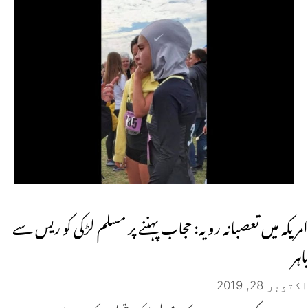
امریکہ میں تعصبانہ رویہ: حجاب پہننے پر مسلم لڑکی کو ریس سے
باہر
اکتوبر 28, 2019