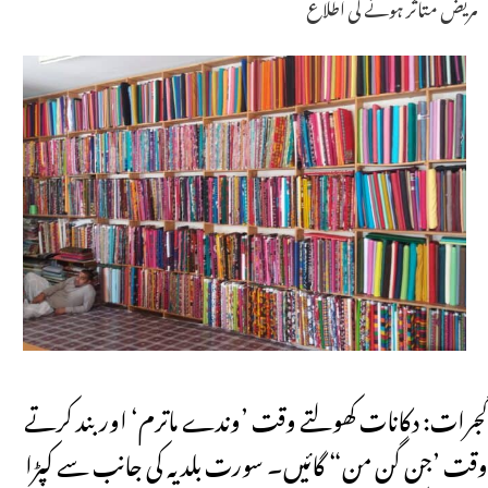
مریض متاثر ہونے کی اطلاع
گجرات: دکانات کھولتے وقت ’وندے ماترم‘ اور بند کرتے
وقت ’جن گن من“ گائیں۔ سورت بلدیہ کی جانب سے کپڑا