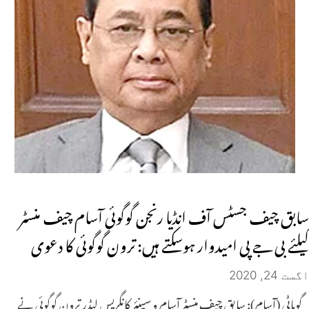
سابق چیف جسٹس آف انڈیا رنجن گوگوئی آسام چیف منسٹر
کیلئے بی جے پی امیدوار ہوسکتے ہیں: ترون گوگوئی کا دعوی
اگست 24, 2020
گوہاٹی (آسام): سابق چیف منسٹر آسام و سینئر کانگریس لیڈر ترون گوگوئی نے