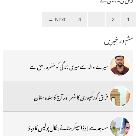
Page
Page
Page
→
Next
4
…
2
1
مشہور خبریں
میرے والد سے میری زندگی کو خطرہ لاحق ہے
فراق گورکھپوری کا شعر اور آج کا ہندوستان
مساجد سے لاؤڈ اسپیکر ہٹانے بنگال پولیس کا دباؤ