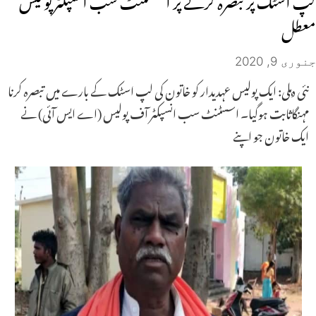
معطل
جنوری 9, 2020
نئی دہلی: ایک پولیس عہدیدار کو خاتون کی لپ اسٹک کے بارے میں تبصرہ کرنا
مہنگاثابت ہوگیا۔ اسسٹنٹ سب انسپکٹر آف پولیس (اے ایس آئی) نے
ایک خاتون جو اپنے