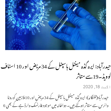
حیدرآباد: ایرہ گڈہ مینٹل ہاسپٹل کے 34 مریض اور 10 اسٹاف
کوویڈ۔19سے متاثر
اگست 18, 2020
حیدرآباد(تلنگانہ): ایرہ گڈہ مینٹل ہاسپٹل کے 34 مریض اور 10ملازمین کورونا
وائرس سے متاثر ہوگئے ہیں۔ دواخانہ میں موجود فارنسک وارڈ ہے کے بھی 6