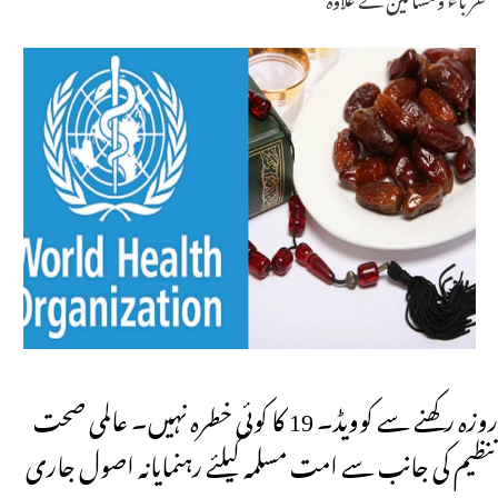
روزہ رکھنے سے کوویڈ۔ 19 کا کوئی خطرہ نہیں۔ عالمی صحت
تنظیم کی جانب سے امت مسلمہ کیلئے رہنمایانہ اصول جاری