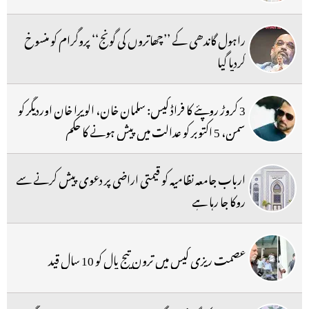
راہول گاندھی کے ’’چھاتروں کی گونج‘‘ پروگرام کو منسوخ
کردیا گیا
3 کروڑ روپئے کا فراڈ کیس: سلمان خان، الویرا خان اوردیگر کو
سمن، 5 اکتوبر کو عدالت میں پیش ہونے کا حکم
ارباب جامعہ نظامیہ کو قیمتی اراضی پر دعوی پیش کرنے سے
روکا جا رہا ہے
عصمت ریزی کیس میں ترون تیج پال کو 10 سال قید