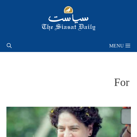
Skip
to
content
MENU
For