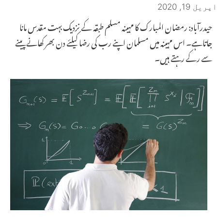
اپریل 19, 2020
حیدرآباد: رمضان المبارک کا مہینہ مسلم طبقہ کے نزدیک بہت مقدس مانا
جاتاہے۔ اس مہینہ میں مسلمان اپنے رب کی رضا کیلئے دن بھر کھانے پینے
سے رکے رہتے ہیں۔