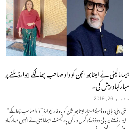
ہیمامالینی نے امیتابھ بچن کو داد صاحب پھالکے ایوارڈ ملنے پر
مبارکباد پیش کی۔
ستمبر 26, 2019
نئی دہلی: بالی ووڈمیگااسٹار امیتابھ بچن کو باوقار ایوارڈ ”دادا صاحب پھالکے“
ایوارڈ ملنے پر بالی ووڈ ڈریم گرل و رکن پارلیمنٹ ہیمامالینی نے انہیں مبارکباد
پیش کی۔ مالینی نے