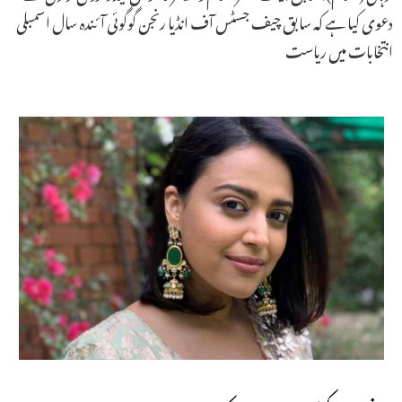
دعوی کیا ہے کہ سابق چیف جسٹس آف انڈیا رنجن گوگوئی آئندہ سال اسمبلی
انتخابات میں ریاست