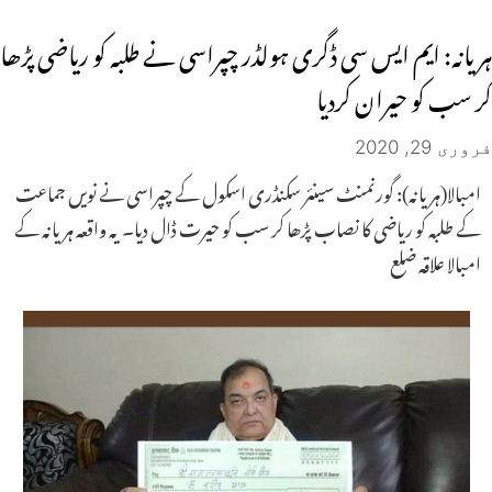
ہریانہ: ایم ایس سی ڈگری ہولڈر چپراسی نے طلبہ کو ریاضی پڑھا
کر سب کو حیران کردیا
فروری 29, 2020
امبالا(ہریانہ): گورنمنٹ سینئر سکنڈری اسکول کے چپراسی نے نویں جماعت
کے طلبہ کو ریاضی کا نصاب پڑھا کر سب کو حیرت ڈال دیا۔ یہ واقعہ ہریانہ کے
امبالا علاقہ ضلع