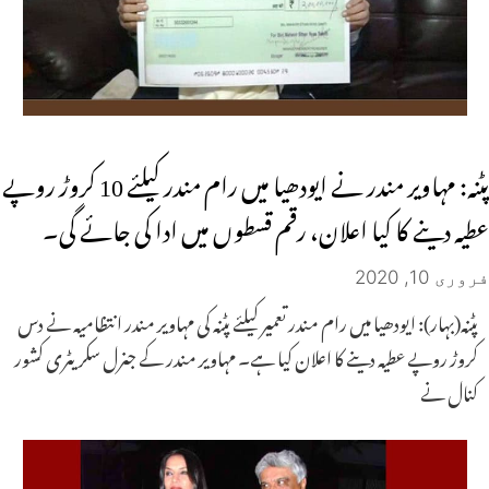
پٹنہ: مہاویر مندر نے ایودھیا میں رام مندر کیلئے 10 کروڑ روپے
عطیہ دینے کا کیا اعلان، رقم قسطوں میں ادا کی جائے گی۔
فروری 10, 2020
پٹنہ(بہار): ایودھیا میں رام مندر تعمیر کیلئے پٹنہ کی مہاویر مندر انتظامیہ نے دس
کروڑ روپے عطیہ دینے کا اعلان کیا ہے۔ مہاویر مندر کے جنرل سکریٹری کشور
کنال نے