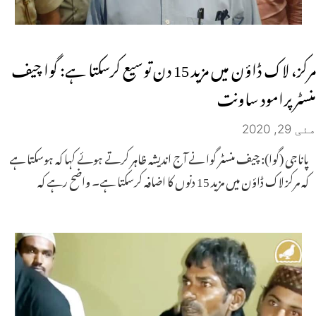
مرکز، لاک ڈاؤن میں مزید 15 دن توسیع کرسکتا ہے: گوا چیف
منسٹر پرامود ساونت
مئی 29, 2020
پاناجی (گوا): چیف منسٹر گوا نے آج اندیشہ ظاہر کرتے ہوئے کہا کہ ہوسکتا ہے
کہ مرکز لاک ڈاؤن میں مزید 15 دنوں کا اضافہ کرسکتا ہے۔ واضح رہے کہ