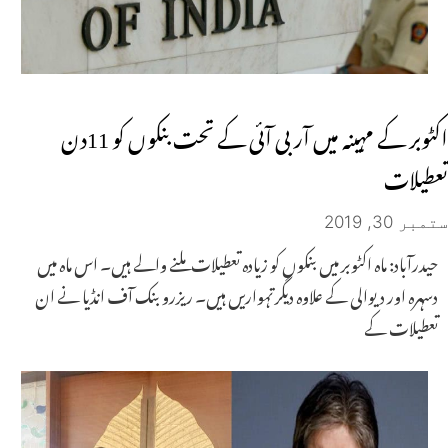
اکٹوبر کے مہینہ میں آر بی آئی کے تحت بنکوں کو 11دن
تعطیلات
ستمبر 30, 2019
حیدرآباد: ماہ اکٹوبر میں بنکوں کو زیادہ تعطیلات ملنے والے ہیں۔ اس ماہ میں
دسہرہ اور دیوالی کے علاوہ دیگر تہواریں ہیں۔ ریزرو بنک آف انڈیا نے ان
تعطیلات کے