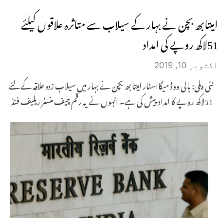
امیتابھ بچن نے بہار کے سیلاب سے متاثرہ علاقوں کیلئے
51لاکھ روپے کی امداد
اکتوبر 10, 2019
نئی دہلی: بالی ووڈ میگااسٹار امیتابھ بچن نے بہار میں سیلاب زدہ علاقہ کے لئے
51لاکھ روپے کا امداد پیش کی ہے۔ انہوں نے یہ رقم چیف منسٹر ریلیف فنڈ