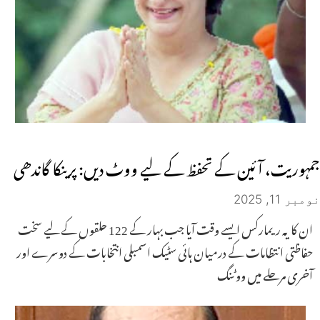
جمہوریت، آئین کے تحفظ کے لیے ووٹ دیں: پرینکا گاندھی
نومبر 11, 2025
ان کا یہ ریمارکس ایسے وقت آیا جب بہار کے 122 حلقوں کے لیے سخت
حفاظتی انتظامات کے درمیان ہائی سٹیک اسمبلی انتخابات کے دوسرے اور
آخری مرحلے میں ووٹنگ