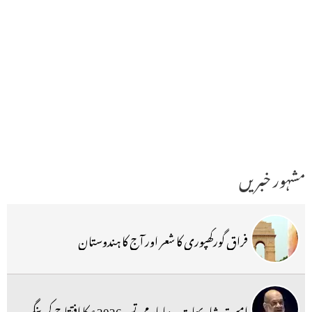
مشہور خبریں
فراق گورکھپوری کا شعر اور آج کا ہندوستان
امیت شاہ بھارتیہ ودیا پار مہوتسو 2026ء کا افتتاح کرینگے