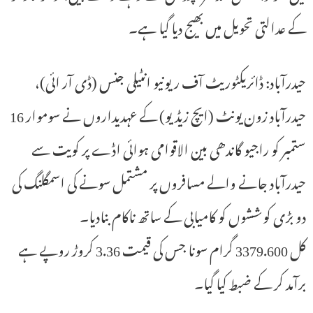
کے عدالتی تحویل میں بھیج دیا گیا ہے۔
حیدرآباد: ڈائریکٹوریٹ آف ریونیو انٹیلی جنس (ڈی آر ائی)،
حیدرآباد زون یونٹ (ایچ زیڈیو) کے عہدیداروں نے سوموار 16
ستمبر کو راجیو گاندھی بین الاقوامی ہوائی اڈے پر کویت سے
حیدرآباد جانے والے مسافروں پر مشتمل سونے کی اسمگلنگ کی
دو بڑی کوششوں کو کامیابی کے ساتھ ناکام بنادیا۔
کل 3379.600 گرام سونا جس کی قیمت 3.36 کروڑ روپے ہے
برآمد کر کے ضبط کیا گیا۔