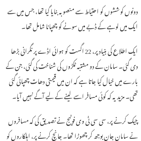
دونوں کوششوں کو احتیاط سے منصوبہ بنایا گیا تھا، جس میں سے
ایک میں لوہے کے ڈبے میں سونے کو چھپانا شامل تھا۔
ایک اطلاع کی بنیاد پر، 22 اگست کو ہوائی اڈے پر نگرانی بڑھا
دی گئی۔ سامان کے دو مشتبہ ٹکڑوں کی شناخت کی گئی، جن کے
بارے میں خیال کیا جاتا ہے کہ ان میں قیمتی دھات چھپائی گئی
تھی۔ مزید یہ کہ کوئی مسافر اسے لینے کے لیے آگے نہیں آیا۔
چیک کرنے پر، سی سی ٹی وی فوٹیج نے تصدیق کی کہ مسافروں
نے سامان جان بوجھ کر چھوڑا تھا۔ جانچ کرنے پر، اہلکاروں کو