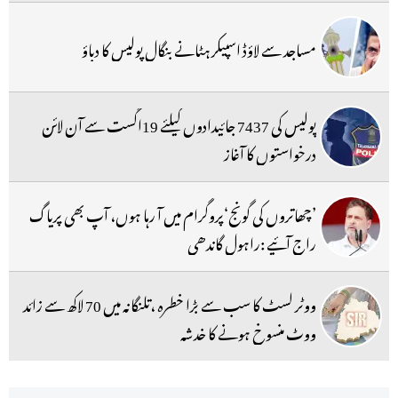
مساجد سے لاؤڈ اسپیکر ہٹانے بنگال پولیس کا دباؤ
پولیس کی 7437 جائیدادوں کیلئے 19اگست سے آن لائن
درخواستوں کا آغاز
’چھاتروں کی گونج‘پروگرام میں آ رہا ہوں، آپ بھی پریاگ
راج آئیے :راہول گاندھی
ووٹر لسٹ کا سب سے بڑا خطرہ ،تلنگانہ میں 70 لاکھ سے زائد
ووٹ منسوخ ہونے کا خدشہ