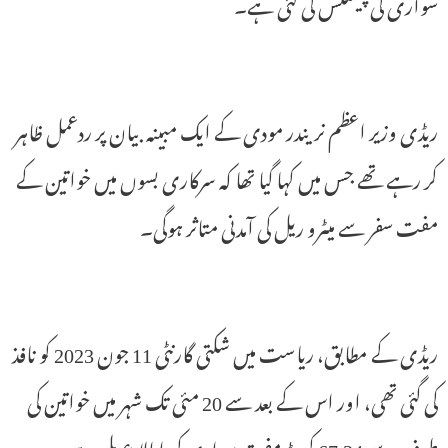
سواری کی پیشکش کی گئی ہے۔
ریڈی وزیر اعظم نریندر مودی کے ایک مبینہ بیان پر ردعمل ظاہر
کر رہے تھے جس میں کہا گیا تھا کہ سرکاری بسوں میں خواتین کے
مفت سفر سے میٹرو ریل کی آمدنی متاثر ہوگی۔
ریڈی کے مطابق، ریاست میں شکتی گارنٹی 11 جون 2023 کو نافذ
کی گئی تھی، اور اس کے بعد سے 20 مئی تک شہر میں خواتین کی
طرف سے 67.34 کروڑ مفت سواری کی اطلاع ملی ہے۔