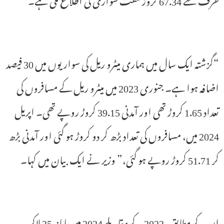
“گزشتہ ایک سال میں ہماری میٹرو ریل کی سواریوں میں 30 فیصد
اضافہ ہوا ہے۔ جنوری 2023 میں میٹرو ریل کے مسافروں کی
تعداد 1.65 کروڑ تھی اور آمدنی 39.15 کروڑ روپے تھی۔ اپریل
2024 میں، مسافروں کی تعداد بڑھ کر دو کروڑ ہو گئی اور آمدنی بڑھ
کر 51.71 کروڑ روپے ہو گئی،” وزیر نے ایک بیان میں کہا۔
ان کے مطابق، 2023 کے مقابلے 2024 میں ماہانہ 35 لاکھ