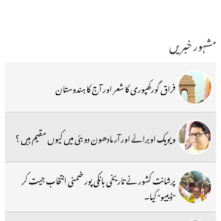
مشہور خبریں
فراق گورکھپوری کا شعر اور آج کا ہندوستان
ویویک اوبرائے اور آر مادھون دوبئی میں کیوں مقیم ہیں ؟
پرشانت کشور نے تاریخی بانکی پور ضمنی انتخاب جیت کر
''ڈیبیو'' کیا۔