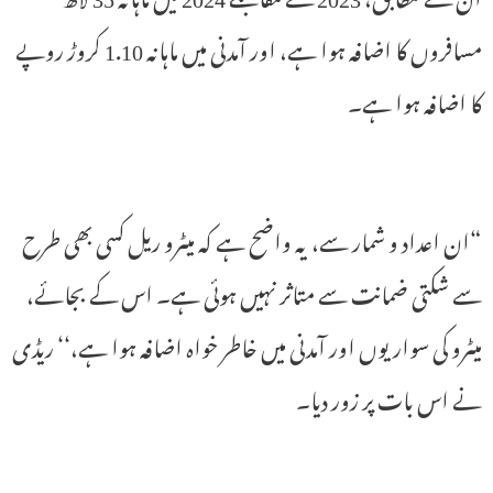
مسافروں کا اضافہ ہوا ہے، اور آمدنی میں ماہانہ 1.10 کروڑ روپے
کا اضافہ ہوا ہے۔
“ان اعداد و شمار سے، یہ واضح ہے کہ میٹرو ریل کسی بھی طرح
سے شکتی ضمانت سے متاثر نہیں ہوئی ہے۔ اس کے بجائے،
میٹرو کی سواریوں اور آمدنی میں خاطر خواہ اضافہ ہوا ہے،‘‘ ریڈی
نے اس بات پر زور دیا۔