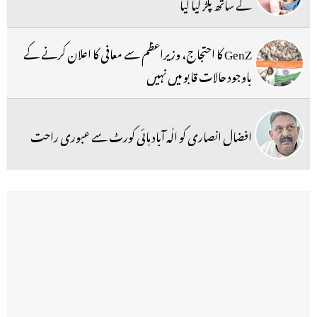
کے ساتھ پکڑ لیا گیا
GenZ کا احتجاج، وزیراعظم سے معافی کا اعلان کرنے کے
باوجود حالات قابو میں نہیں
افضال انصاری کو الٰہ آباد ہائی کورٹ سے عبوری راحت