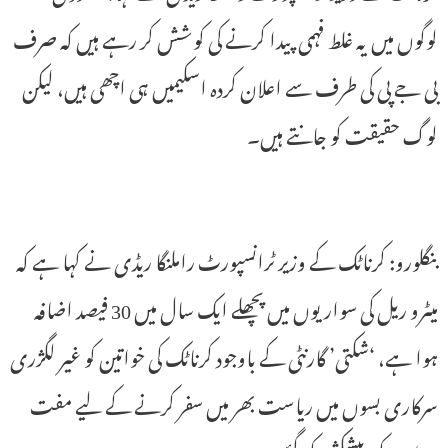
لوگوں میں یہ غلط فہمی پیدا کرنے کی کوشش کر رہے ہیں کہ صرف
بی جے پی کی طرف سے اعلان کردہ اسکیمیں ہی اچھی ہیں، لیکن
لوگ حقیقت کو جانتے ہیں۔
بنگلورو: کرناٹک کے وزیر ٹرانسپورٹ راملنگا ریڈی نے کہا ہے کہ
میٹرو ریل کی سواریوں میں پچھلے ایک سال میں 30 فیصد اضافہ
ہوا ہے، ‘شکتی’ گارنٹی کے باوجود کرناٹک کی خواتین کو غیر لگژری
سرکاری بسوں میں ریاست بھر میں سفر کرنے کے لیے مفت