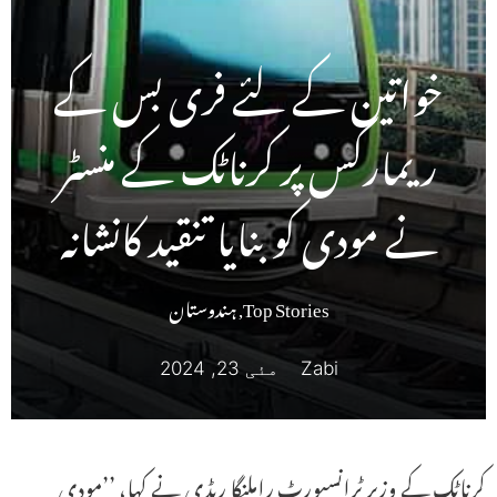
خواتین کے لئے فری بس کے
ریمارکس پر کرناٹک کے منسٹر
نے مودی کو بنایا تنقید کانشانہ
Top Stories
,
ہندوستان
Zabi
مئی 23, 2024
کرناٹک کے وزیر ٹرانسپورٹ راملنگا ریڈی نے کہا، ’’مودی