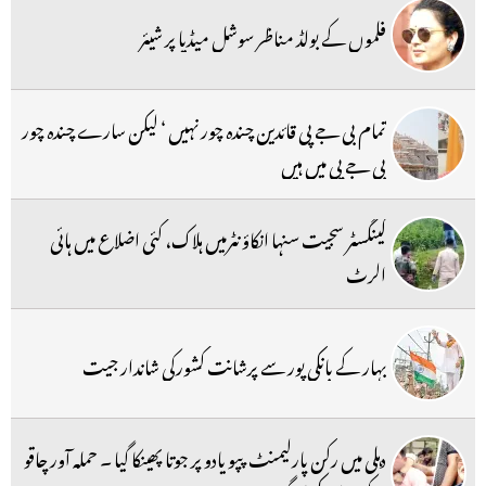
فلموں کے بولڈ مناظر سوشل میڈیا پر شیئر
تمام بی جے پی قائدین چندہ چور نہیں ‘ لیکن سارے چندہ چور
بی جے پی میں ہیں
گینگسٹر سجیت سنہا انکاؤنٹرمیں ہلاک، کئی اضلاع میں ہائی
الرٹ
بہار کے بانکی پور سے پرشانت کشورکی شاندار جیت
دہلی میں رکن پارلیمنٹ پپو یادو پر جوتا پھینکا گیا ۔ حملہ آور چاقو