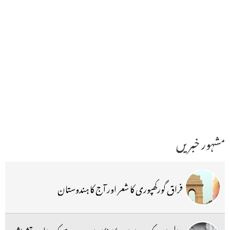
مشہور خبریں
فراق گورکھپوری کا شعر اور آج کا ہندوستان