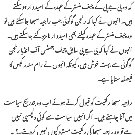
کہ وہ بی جے پی کے چیف منسٹر کے عہدہ کے امیدوار ہوسکتے
ہیں۔ انہوں نے کہا کہ رنجن گوگوئی جب راجیہ سبھا جاسکتے ہیں تو
وہ چیف منسٹر کے عہدہ کیلئے بھی امیدوار نامزد کئے جاسکتے ہیں۔
انہوں نے کہا کہ بی جے پی سابق چیف جسٹس آف انڈیا رنجن
گوگوئی سے بہت خوش ہیں، کیونکہ انہوں نے رام مندر کیس کا
فیصلہ سنایا ہے۔
راجیہ سبھا رکنیت کو قبول کرتے ہوئے اب وہ بتدریج سیاست
میں آنا چاہتے ہیں۔ اگر انہیں سیاست سے کوئی دلچسپی نہیں
ہے تو وہ راجیہ سبھا کی رکنیت مسترد کیوں نہیں کردیتے۔؟ یہ