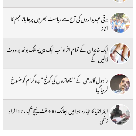
برقی عہدیداروں کی آج سے ریاست بھر میں پرجا باٹا مہم کا
آغاز
ایک خاندان کے تمام افراد اب ایک ہی پولنگ بوتھ پر ووٹ
ڈالیں گے
راہول گاندھی کے ’’چھاتروں کی گونج‘‘ پروگرام کو منسوخ
کردیا گیا
ایئر انڈیا کا طیارہ ہوا میں اچانک 300 فٹ نیچے آگیا ، 17 افراد
زخمی