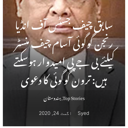
سابق چیف جسٹس آف انڈیا
رنجن گوگوئی آسام چیف منسٹر
کیلئے بی جے پی امیدوار ہوسکتے
ہیں: ترون گوگوئی کا دعوی
Top Stories
,
ہندوستان
Syed
اگست 24, 2020