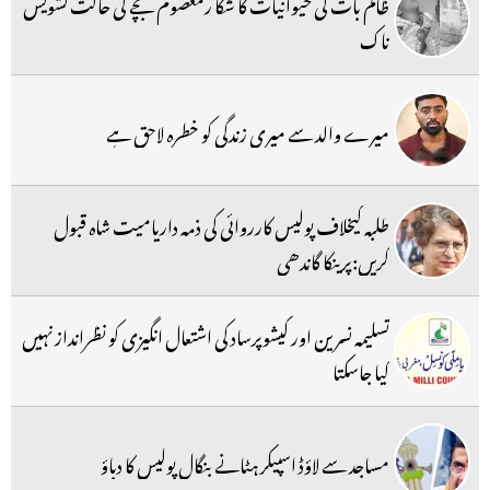
ظالم بات کی حیوانیات کا شکا رمعصوم بچے کی حالت تشویش
ناک
میرے والد سے میری زندگی کو خطرہ لاحق ہے
طلبہ کیخلاف پولیس کارروائی کی ذمہ داریامیت شاہ قبول
کریں:پرینکا گاندھی
تسلیمہ نسرین اور کیشوپرساد کی اشتعال انگیزی کو نظرانداز نہیں
کیا جاسکتا
مساجد سے لاؤڈ اسپیکر ہٹانے بنگال پولیس کا دباؤ