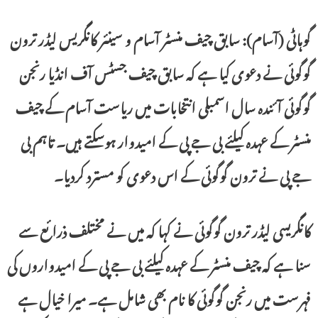
گوہاٹی (آسام): سابق چیف منسٹر آسام و سینئر کانگریس لیڈر ترون
گوگوئی نے دعوی کیا ہے کہ سابق چیف جسٹس آف انڈیا رنجن
گوگوئی آئندہ سال اسمبلی انتخابات میں ریاست آسام کے چیف
منسٹر کے عہدہ کیلئے بی جے پی کے امیدوار ہوسکتے ہیں۔ تاہم بی
جے پی نے ترون گوگوئی کے اس دعوی کو مسترد کردیا۔
کانگریسی لیڈر ترون گوگوئی نے کہا کہ میں نے مختلف ذرائع سے
سنا ہے کہ چیف منسٹر کے عہدہ کیلئے بی جے پی کے امیدواروں کی
فہرست میں رنجن گوگوئی کا نام بھی شامل ہے۔ میرا خیال ہے