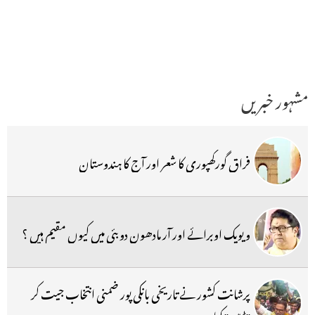
مشہور خبریں
فراق گورکھپوری کا شعر اور آج کا ہندوستان
ویویک اوبرائے اور آر مادھون دوبئی میں کیوں مقیم ہیں ؟
پرشانت کشور نے تاریخی بانکی پور ضمنی انتخاب جیت کر
''ڈیبیو'' کیا۔