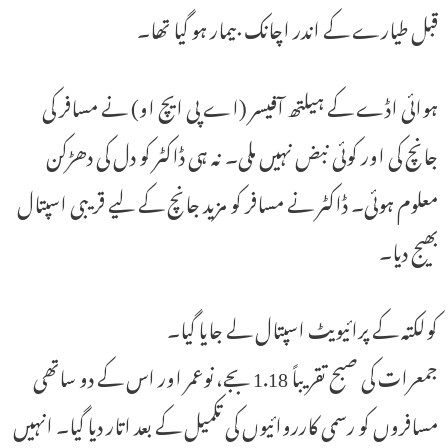
قبل طیارے کے اندر اچانک بیمار ہو گیا تھا۔
ہوائی اڈے کے ہیلتھ آفیسر (اے پی ایچ او) نے مسافر کی
جانچ کی اور کوئی نبض نہیں ملی۔ نہ ہی ڈاکٹر کو دل کی دھڑکن
معلوم ہوئی۔ ڈاکٹر نے مسافر کو مزید جانچ کے لیے قریبی اسپتال
بھیج دیا۔
کولکتہ کے پرائیویٹ اسپتال لے جایا گیا۔
جمعرات کی صبح تقریباً 1.18 بجے، نوعمر اور اس کے دو ساتھی
مسافروں کو رسمی کارروائیوں کی تکمیل کے بعد اتار دیا گیا۔ انہیں