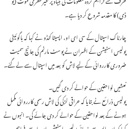
طرف سے فراہم کردہ معلومات کی بنیاد پر غیر فطری موت (یو
ڈی) کا مقدمہ شروع کر دیا ہے۔
چارناک اسپتال کے سی ای او، اپسیتا کنڈو نے کہا کہ باگوئیٹی
پولیس اسٹیشن کے افسران نے پوسٹ مارٹم کی جانچ سمیت
ضروری کارروائی کے لیے لاش کو بعد میں اسپتال سے لے گئے۔
نعشیں لواحقین کے حوالے کر دی گئیں۔
پولیس ذرائع نے بتایا کہ عراقی لڑکی کی لاش رسمی کارروائی مکمل
ہونے کے بعد لواحقین کے حوالے کر دی جائے گی۔ انہوں نے
کہا کہ این ایس سی بی ائی پولیس اسٹیشن این او سی فراہم