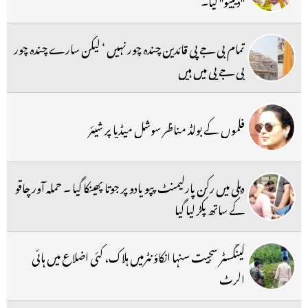
تمام بی جے پی قائدین چندہ چور نہیں ‘ لیکن سارے چندہ چور
بی جے پی میں ہیں
فلموں کے بولڈ مناظر سوشل میڈیا پر شیئر
دہلی میں رکن پارلیمنٹ پپو یادو پر جوتا پھینکا گیا ۔ حملہ آور چاقو
کے ساتھ پکڑ لیا گیا
گینگسٹر سجیت سنہا انکاؤنٹرمیں ہلاک، کئی اضلاع میں ہائی
الرٹ