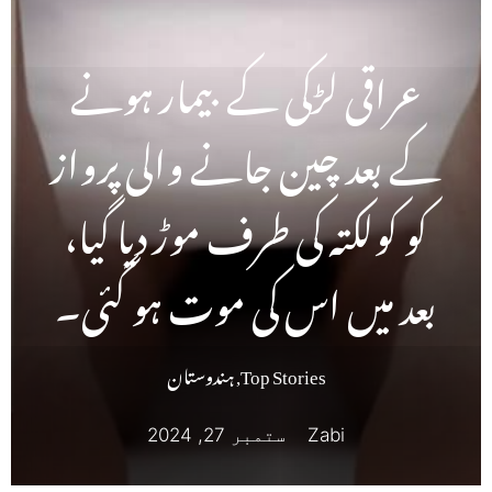
عراقی لڑکی کے بیمار ہونے
کے بعد چین جانے والی پرواز
کو کولکتہ کی طرف موڑ دیا گیا،
بعد میں اس کی موت ہو گئی۔
Top Stories
,
ہندوستان
Zabi
ستمبر 27, 2024