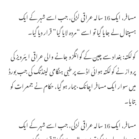
مسافر، ایک 16 سالہ عراقی لڑکی، جب اسے شہر کے ایک
ہسپتال لے جایا گیا تو اسے “مردہ لایا گیا” قرار دیا گیا۔
کولکتہ: بغداد سے چین کے گوانگزو جانے والی عراقی ایئرویز کی
پرواز نے کولکتہ ہوائی اڈے پر طبی ہنگامی لینڈنگ کی جب بورڈ
میں سوار ایک مسافر اچانک بیمار ہو گیا، حکام نے جمعرات کو
بتایا۔
مسافر، ایک 16 سالہ عراقی لڑکی، جب اسے شہر کے ایک