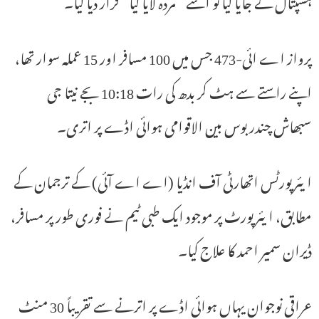
ہسپتال لے جایا گیا تو اسے “مردہ لایا گیا” قرار دیا گیا۔
پرواز اے ائی-473 جس میں 100 مسافر اور 15 عملہ سوار تھا،
اپنے راستے سے ہٹ کر بدھ کی رات 10:18 بجے نیتا جی
سبھاش چندر بوس بین الاقوامی ہوائی اڈے پر اتری۔
ایئرپورٹس اتھارٹی آف انڈیا (اے اے آئی) کے ترجمان کے
مطابق، ایئرپورٹ پر موجود ایک طبی ٹیم نے فوری طور پر مسافر،
ڈیران سمیر احمد کا علاج کیا۔
عراقی نوجوان یہاں ہوائی اڈے پر اترنے سے تقریباً 30 منٹ