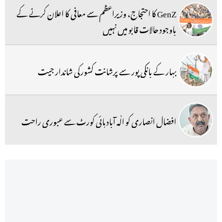
GenZ کا احتجاج، وزیراعظم سے معافی کا اعلان کرنے کے
باوجود حالات قابو میں نہیں
بہار کے بانکی پور سے پرشانت کشورکی شاندار جیت
افضال انصاری کو الٰہ آباد ہائی کورٹ سے عبوری راحت