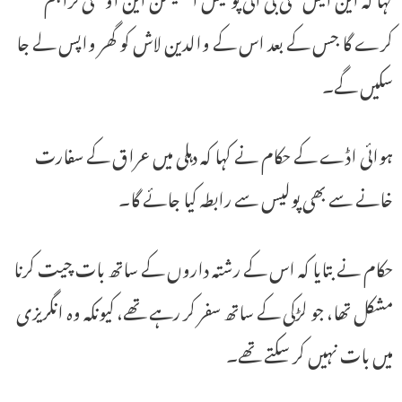
کرے گا جس کے بعد اس کے والدین لاش کو گھر واپس لے جا
سکیں گے۔
ہوائی اڈے کے حکام نے کہا کہ دہلی میں عراق کے سفارت
خانے سے بھی پولیس سے رابطہ کیا جائے گا۔
حکام نے بتایا کہ اس کے رشتہ داروں کے ساتھ بات چیت کرنا
مشکل تھا، جو لڑکی کے ساتھ سفر کر رہے تھے، کیونکہ وہ انگریزی
میں بات نہیں کر سکتے تھے۔