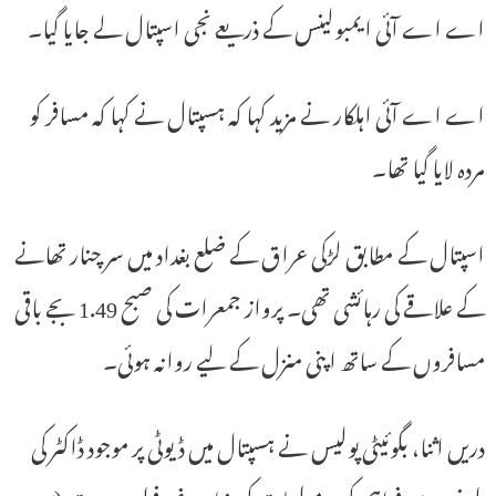
اے اے آئی ایمبولینس کے ذریعے نجی اسپتال لے جایا گیا۔
اے اے آئی اہلکار نے مزید کہا کہ ہسپتال نے کہا کہ مسافر کو
مردہ لایا گیا تھا۔
اسپتال کے مطابق لڑکی عراق کے ضلع بغداد میں سر چنار تھانے
کے علاقے کی رہائشی تھی۔ پرواز جمعرات کی صبح 1.49 بجے باقی
مسافروں کے ساتھ اپنی منزل کے لیے روانہ ہوئی۔
دریں اثنا، بگوئیٹی پولیس نے ہسپتال میں ڈیوٹی پر موجود ڈاکٹر کی