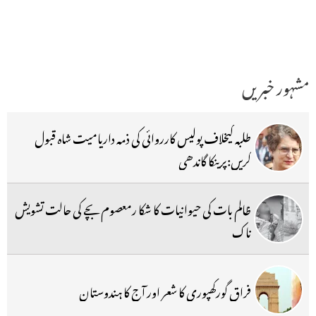
مشہور خبریں
طلبہ کیخلاف پولیس کارروائی کی ذمہ داریامیت شاہ قبول
کریں:پرینکا گاندھی
ظالم بات کی حیوانیات کا شکا رمعصوم بچے کی حالت تشویش
ناک
فراق گورکھپوری کا شعر اور آج کا ہندوستان