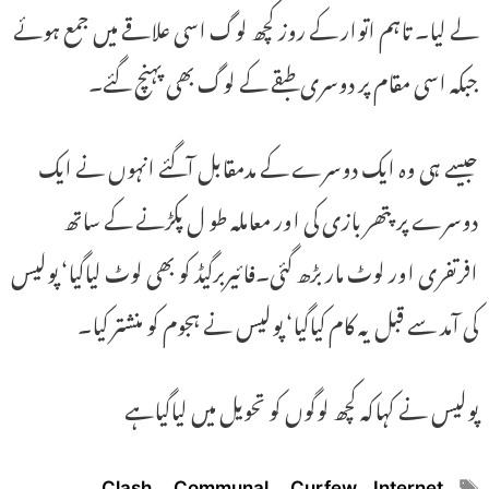
لے لیا۔ تاہم اتوار کے روز کچھ لوگ اسی علاقے میں جمع ہوئے
جبکہ اسی مقام پر دوسری طبقے کے لوگ بھی پہنچ گئے۔
جیسے ہی وہ ایک دوسرے کے مدمقابل آگئے انہوں نے ایک
دوسرے پر پتھر بازی کی اور معاملہ طو ل پکڑنے کے ساتھ
افرتفری اور لوٹ مار بڑھ گئی۔فائیربرگیڈ کو بھی لوٹ لیاگیا‘ پولیس
کی آمد سے قبل یہ کام کیاگیا‘ پولیس نے ہجوم کو منشتر کیا۔
پولیس نے کہاکہ کچھ لوگوں کو تحویل میں لیاگیاہے
Tags
Clash
,
Communal
,
Curfew
,
Internet