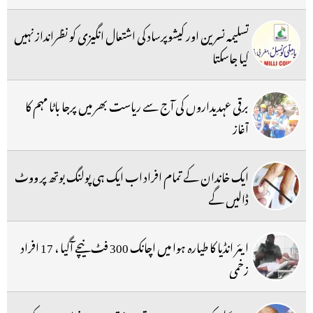
تسلیمہ نسرین اور کیشوپرساد کی اشتعال انگیزی کو نظرانداز نہیں
کیا جاسکتا
برقی عہدیداروں کی آج سے ریاست بھر میں پرجا باٹا مہم کا
آغاز
ایک خاندان کے تمام افراد اب ایک ہی پولنگ بوتھ پر ووٹ
ڈالیں گے
ایئر انڈیا کا طیارہ ہوا میں اچانک 300 فٹ نیچے آگیا ، 17 افراد
زخمی