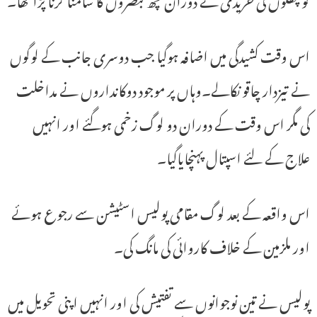
اس وقت کشیدگی میں اضافہ ہوگیا جب دوسری جانب کے لوگوں
نے تیزدار چاقو نکالے۔وہاں پر موجود دوکانداروں نے مداخلت
کی مگر اس وقت کے دوران دو لوگ زخمی ہوگئے اور انہیں
علاج کے لئے اسپتال پہنچایاگیا۔
اس واقعہ کے بعد لوگ مقامی پولیس اسٹیشن سے رجوع ہوئے
اور ملزمین کے خلاف کاروائی کی مانگ کی۔
پولیس نے تین نوجوانوں سے تفتیش کی اور انہیں اپنی تحویل میں