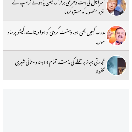
اسرائیل کی ہٹ دھرمی برقرار، نیتن یاہونے ٹرمپ کے
غزہ منصوبہ کو مستردکردیا
مدرسہ کہیں بھی ہو، دہشت گردی کو ہوا دیتا ہے:کیشو پرساد
موریہ
تجارتی جہاز پر حملے کی مذمت، تمام 13ہندوستانی شہری
محفوظ