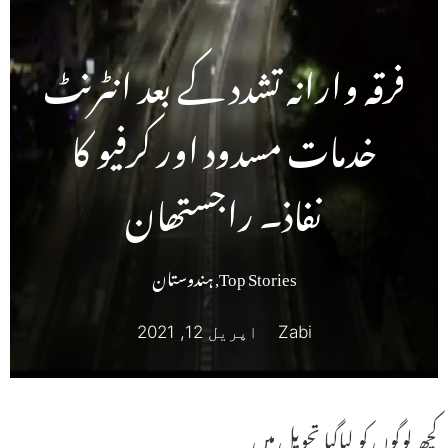
فرقہ وارانہ تشدد کے بعد انٹرنٹ
خدمات مسدود اور کرفیو کا
نفاذ۔ راجستھان
Top Stories
,
ہندوستان
Zabi
اپریل 12, 2021
کچھ لوگوں کو لیاگیا تحویل میں