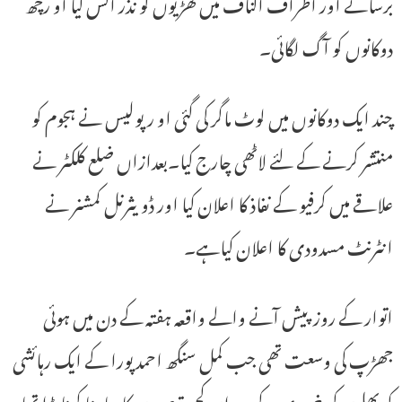
برسائے اور اطراف اکناف میں کھڑیوں کو نذر آتش کیا او رچھ
دوکانوں کو آگ لگائی۔
چند ایک دوکانوں میں لوٹ ماگر کی گئی او رپولیس نے ہجوم کو
منتشر کرنے کے لئے لاٹھی چارج کیا۔بعدازاں ضلع کلکٹر نے
علاقے میں کرفیو کے نفاذ کا اعلان کیا اور ڈویثرنل کمشنر نے
انٹرنٹ مسدودی کا اعلان کیاہے۔
اتوار کے روز پیش آنے والے واقعہ ہفتہ کے دن میں ہوئی
جھڑپ کی وسعت تھی جب کمل سنگھ احمد پورا کے ایک رہائشی
کو پھلوں کی خریدی کے دوران کچھ تبصروں کا سامنا کرنا پڑا تھا۔