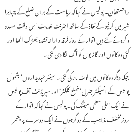
راجستھان۔ پولیس نے کہاکہ ریاست کے بران ضلع کے چہابرا
شہر میں کرفیو کے نفاذ کے ساتھ انٹرنٹ خدمات اس وقت مسدو
د کردئے گئے ہیں اتوار کے روز فرقہ وارانہ تشدد بھڑک اٹھا اور
کئی دوکانوں اور گاڑیوں کو آگ لگا دی گئی۔
جبکہ دیگر دوکانوں میں لوٹ مار کی گئی۔ سینئر عہدیداروں‘ بشمول
پولیس کے انسپکٹر جنرل‘ ضلع کلکٹر‘ اور سپریڈنٹ آف پولیس
نے ایک اعلی سطحی میٹنگ کی۔ پولیس نے کہاکہ اتوار کے
روزمختلف مذاہب کے دوگرہوں نے ایک دوسرے پر پتھر