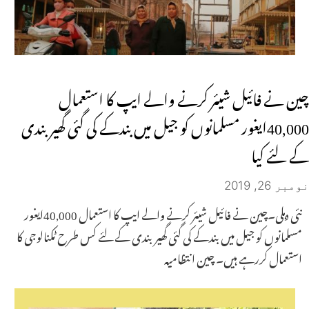
چین نے فائیل شیئر کرنے والے ایپ کا استعمال
40,000ایغور مسلمانوں کو جیل میں بندکے کی گئی گھیربندی
کے لئے کیا
نومبر 26, 2019
نئی دہلی۔چین نے فائیل شیئر کرنے والے ایپ کا استعمال 40,000ایغور
مسلمانوں کو جیل میں بندکے کی گئی گھیربندی کے لئے کس طرح ٹکنالوجی کا
استعمال کررہے ہیں۔ چین انتظامیہ