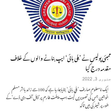
ممبئی پولیس نے ’بلی بائی‘ ایپ بنانے والوں کے خلاف
مقدمہ درج کیا
جنوری 3, 2022
ایک نامعلوم صارف ’بلی بائی‘ بتایاجارہا ہے کہ 100سے زائد بااثر مسلم
خواتین جس کی تصویریں گیٹ ہب پیلٹ فارم پر’ڈیل آف دی ڈے‘کے
طور پر شیئر کی ہیں تاکہ