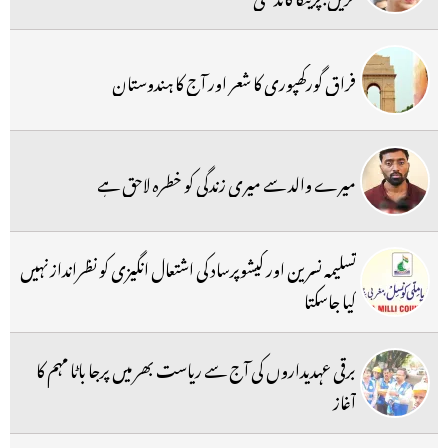
فراق گورکھپوری کا شعر اور آج کا ہندوستان
میرے والد سے میری زندگی کو خطرہ لاحق ہے
تسلیمہ نسرین اور کیشوپرساد کی اشتعال انگیزی کو نظرانداز نہیں
کیا جاسکتا
برقی عہدیداروں کی آج سے ریاست بھر میں پرجا باٹا مہم کا
آغاز