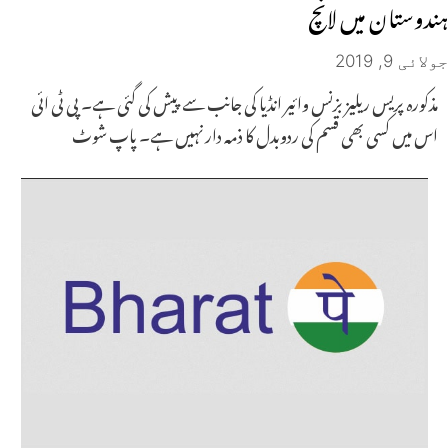
ہندوستان میں لانچ
جولائی 9, 2019
مذکورہ پریس ریلیز بزنس وائیر انڈیا کی جانب سے پیش کی گئی ہے۔ پی ٹی ائی
اس میں کسی بھی قسم کی ردوبدل کا ذمہ دار نہیں ہے۔ پاپ شوٹ