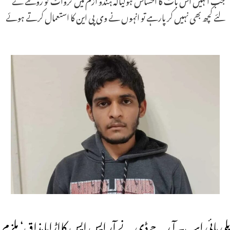
لئے کچھ بھی نہیں کر پارہے تو انہوں نے وی پی این کا استعمال کرتے ہوئے
بلی بائی ایپ۔ آ ر جے ڈی نے آر ایس ایس کااڑایامذاق‘ ملزم