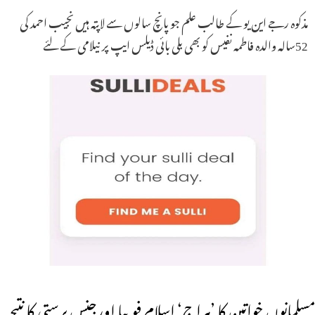
مذکوہ رجے این یو کے طالب علم جو پانچ سالوں سے لاپتہ ہیں نجیب احمد کی
52سالہ والدہ فاطمہ نفیس کو بھی بلی بائی ڈیلس ایپ پر نیلامی کے لئے
مسلمانوں خواتین کا ’ہراج‘ اسلام فوبیا اورجنس پرستی کا نتیجہ