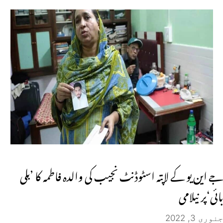
جے این یو کے لاپتہ اسٹوڈنٹ نجیب کی والدہ فاطمہ کا ’بلی
بائی‘پر نیلامی
جنوری 3, 2022