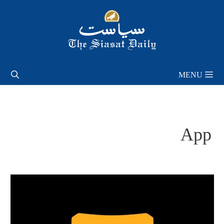
Skip
to
content
MENU
App