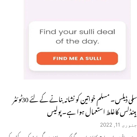
سلی ڈیلس۔ مسلم خواتین کو نشانہ بنانے کے لئے 30ٹوئٹر
ہینڈلس کاغلط استعمال ہوا ہے۔ پولیس
جنوری 11, 2022
جب انہیں اس بات کا احساس ہوگیاکہ ہندو ازم میں گرواٹ کو روکنے کے