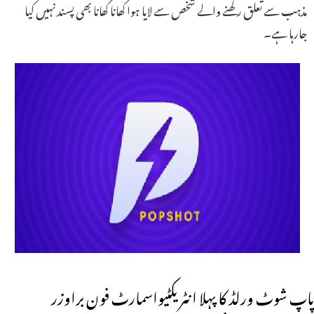
مذہب سے تعلق رکھنے والے شخص سے لایا ہوا کھانا کھانا بھی پسند نہیں کیا
جارہا ہے۔
پاپ شوٹ ورلڈ کا پہلا انٹر یکٹیواسمارٹ فون براوزر