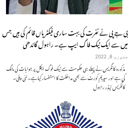
بی جے پی نے نفرت کی بہت ساری فیکٹریاں قائم کی ہیں جس
میں سے ایک ٹیک فاگ ایپ ہے۔ راہول گاندھی
جنوری 8, 2022
مذکورہ کانگریس نے پہلے ہی حکومت سے ٹیک فوگ ایکل پر جوابات کی مانگ
کی ہے اور سپریم کورٹ سے بھی مداخلت کا استفسار کیاہے۔ نئی دہلی۔
کانگریس لیڈر راہول