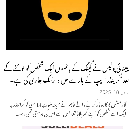
چینائی پولیس نے گینگ کے ہاتھوں ایک شخص کو لوٹنے کے
بعد ‘گرینڈر’ ایپ کے بارے میں وارننگ جاری کی ہے۔
مئی 18, 2025
گارمنٹس کا کاروبار کرنے والے تاجر نے مبینہ طور پر 14 مئی کو گرائنڈر پر
ایک ایسے شخص کو اپنے گھر بلایا تھا جس سے اس کی دوستی تھی، جب