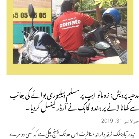
مدھیہ پردیش: زوماٹو ایپ پر مسلم ڈیلیوری بوائے کی جانب
سے کھانا لانے پر ہندو گاہک نے آرڈر کینسل کردیا۔
جولائی 31, 2019
حیدرآباد:ملک فرقہ وارانہ منافرت اس حد تک پہنچ چکی ہے کہ کسی دوسرے