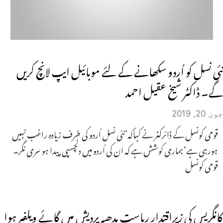
نئی نسل کو اُردو سکھانے کے لئے موبائیل ایپ لانچ کریں
گے۔ ڈاکٹر شیخ عقیل احمد
جون 20, 2019
قومی کونسل کے ڈائرکٹر نے کہاکہ’نئی نسل اُردو کی طرف زیادہ راغب نہیں
ہورہی ہے‘ ہماری کوشش ہے کہ ان کی اُردو میں دلچسپی پیدا ہو سری نگر۔
قومی کونسل
کانگریس کی زیراقتدار ریاست مدھیہ پردیش میں گائے ویلفیر ہوا