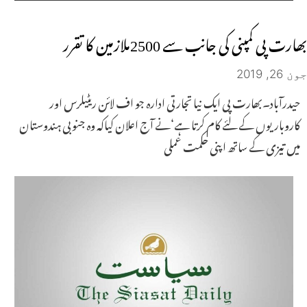
بھارت پی کمپنی کی جانب سے 2500ملازمین کا تقرر
جون 26, 2019
حیدرآباد۔بھارت پی ایک نیا تجارتی ادارہ جو اف لائن ریٹیلرس اور
کاروباریوں کے لئے کام کرتا ہے‘نے آج اعلان کیاکہ وہ جنوبی ہندوستان
میں تیزی کے ساتھ اپنی حکمت عملی