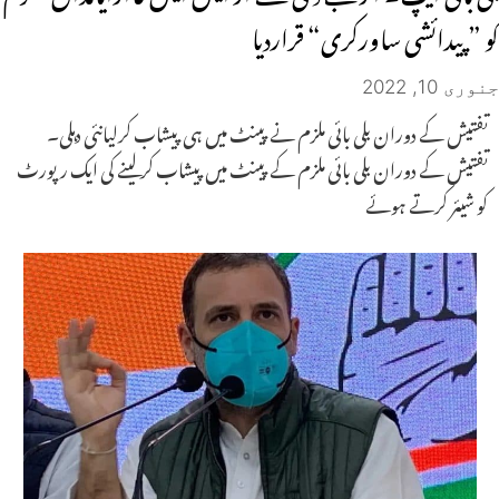
کو ”پیدائشی ساورکری“ قراردیا
جنوری 10, 2022
تفتیش کے دوران بلی بائی ملزم نے پینٹ میں ہی پیشاب کرلیانئی دہلی۔
تفتیش کے دوران بلی بائی ملزم کے پینٹ میں پیشاب کرلینے کی ایک رپورٹ
کو شیئر کرتے ہوئے