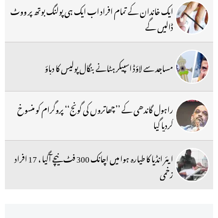
ایک خاندان کے تمام افراد اب ایک ہی پولنگ بوتھ پر ووٹ
ڈالیں گے
مساجد سے لاؤڈ اسپیکر ہٹانے بنگال پولیس کا دباؤ
راہول گاندھی کے ’’چھاتروں کی گونج‘‘ پروگرام کو منسوخ
کردیا گیا
ایئر انڈیا کا طیارہ ہوا میں اچانک 300 فٹ نیچے آگیا ، 17 افراد
زخمی