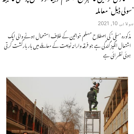
’سولی ڈیل‘ معاملہ
جولائی 10, 2021
مذکورہ ’سلی‘ کی اصطلاح مسلم خواتین کے خلاف استعمال ہونے والی ایک
اشتعال انگیز گندگی ہے جو فرقہ وارانہ نویعت کے معاملے میں بار بارگشت کرتی
ہوئی نظر ائی ہے