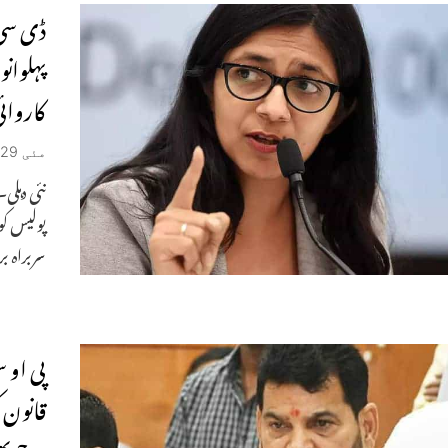
ڈی سی 
پہلوان
کاروائ
مئی 29, 2023
نئی دہلی
پولیس ک
سربراہ 
پی او 
قانون 
برج ب