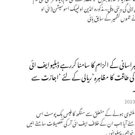
لائی گی۔نئی دہلی۔ مذکورہ انڈین اولمپیک اسوسیشن(ائی او
موں کشمیر کے سابق ہائی
راسانی کے الزام کا سامنا کررہے ڈبلیوایف ائی
 کی طاقت کا مظاہرہ’ریالی کے لئے ’اجازت سے
۔
 ملتوی ہونے کے متعلق سے سنگھ کا فیس بک پوسٹ اس
نے آیا جب ان کے خلاف ایف ائی آر کی تفصیلات سامنے ائیں
واتین پہلوانوں