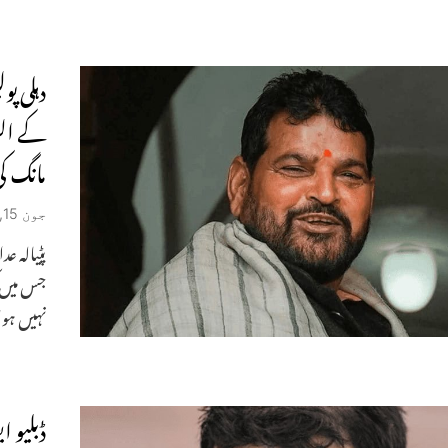
دہلی پو
کے الز
مانگ ک
جون 15, 2023
جس میں ک
نہیں ہوا