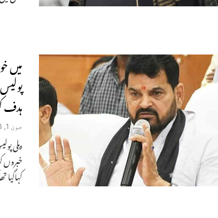
میں خو
پولیس 
ہدف کر
جون 1, 2023
دہلی پول
خبروں کو
کہاگیا تھا