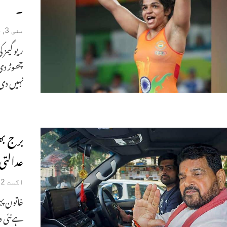
۔
مئی 3, 2024
ریو گیمز 
چھوڑ دی 
نہیں دی
برج بھ
عدالتی
اگست 12, 2023
خاتون پہ
ہےنئی د