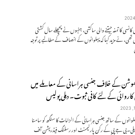
کی کانسی کا تمغہ جیتنے والی ساکشی، جنہوں نے پچھلے سال کشتی
تھی، نے مزید کہا کہ پہلوانوں کے انصاف کے مطالبے پر توجہ
وشن کے خلاف جنسی ہراسانی کے معاملے میں
 کاروائی کے لئے کافی ثبوت۔ دہلی پولیس
لوانوں کے ساتھ جنسی ہراسانی کے الزامات کا سنگھ کو سامنا
ہلی۔بی جے پی کے رکن پارلیمنٹ اور رسلنگ فیڈریشن آف