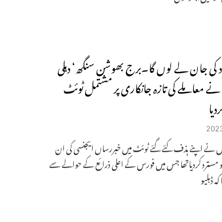
د کی جان لے لوں گا۔برج بھوشن سنگھ‘ دہلی
نے معاملے کی تازہ جانکاری پر مشتمل ٹوئٹ
دیا
یس نے اپنے ہذف کئے گئے ٹوئٹ میں خبررساں ایجنسی کی ان
 مسترد کردیاتھا جس میں فورس کے اعلی ذرائع کے حوالے سے
 کہ ڈبلیو