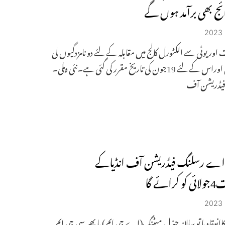
ائج بھی برآمد ہوں گے
 اور یوٹی سے الکٹورل کالج میں مقابلہ کے لئے دو نامزدگیوں لی
جائیں گی اوراس کے لئے 19جون کی تاریخ مقرر کی گئی ہے۔نئی دہلی۔
فیڈریشن آف
 اے رسلنگ فیڈریشن آف انڈیاکے
رائے گا
اانعقاد یا تو سالانہ جنرل میٹنگ(اے جی ایم) یا پھر سی جی ایم