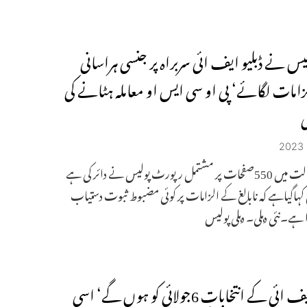
لیس نے ڈبلیو ایف ائی سربراہ پر جنسی ہراسانی
امات لگائے‘ پی او سی ایس او معاملہ ہٹانے کی
ی
پٹیالہ عدالت میں 550صفحات پر مشتمل رپورٹ پولیس نے دائر کی ہے
ہاگیاہے کہ نابالغ کے الزامات پر کوئی مضبوط ثبوت دستیاب
 ہے۔نئی دہلی۔ دہلی پولیس
ڈبلیو ایف ائی کے انتخابات 6جولائی کو ہوں گے‘ اسی