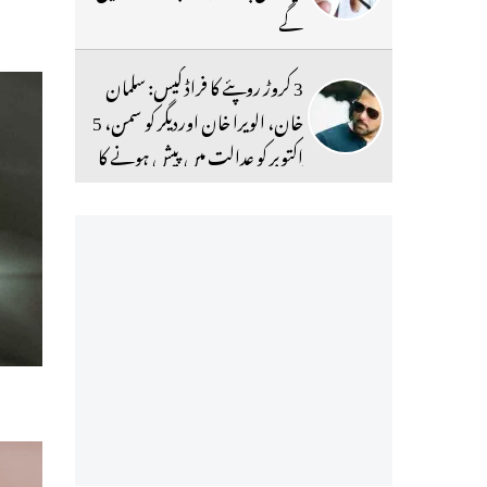
گے
3 کروڑ روپئے کا فراڈ کیس: سلمان
خان، الویرا خان اوردیگر کو سمن، 5
اکتوبر کو عدالت میں پیش ہونے کا
حکم