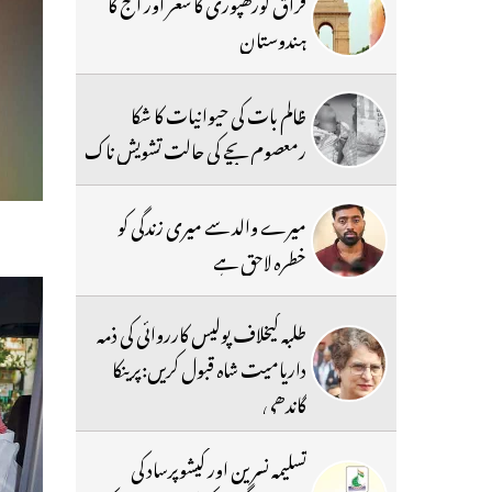
فراق گورکھپوری کا شعر اور آج کا
ہندوستان
ظالم بات کی حیوانیات کا شکا
رمعصوم بچے کی حالت تشویش ناک
میرے والد سے میری زندگی کو
خطرہ لاحق ہے
طلبہ کیخلاف پولیس کارروائی کی ذمہ
داریامیت شاہ قبول کریں:پرینکا
گاندھی
تسلیمہ نسرین اور کیشوپرساد کی