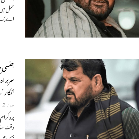
عمل میں 
اے)نے ج
جنسی ہ
سربراہ
انکار‘
جون 2, 2023
پروگرام
وقت سام
جس میں خ