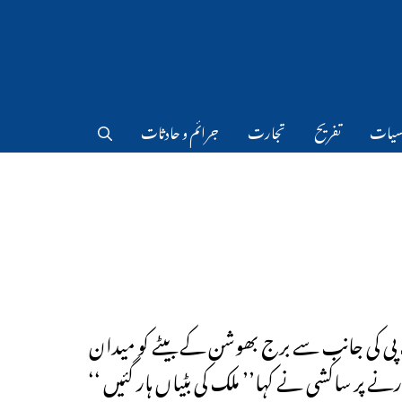
سیات
تفریح
تجارت
جرائم و حادثات
پی کی جانب سے برج بھوشن کے بیٹے کو میدان
رنے پر ساکشی نے کہا’’ ملک کی بٹیاں ہار گئیں ‘‘