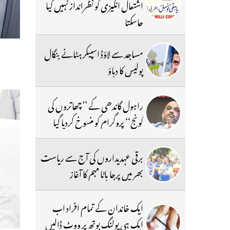
اشتعال انگیزی کو نظرانداز نہیں کیا
جاسکتا
مساجد سے لاؤڈ اسپیکر ہٹانے بنگال
پولیس کا دباؤ
راہول گاندھی کے ’’چھاتروں کی
گونج‘‘ پروگرام کو منسوخ کردیا گیا
برقی عہدیداروں کی آج سے ریاست
بھر میں پرجا باٹا مہم کا آغاز
ایک خاندان کے تمام افراد اب
ایک ہی پولنگ بوتھ پر ووٹ ڈالیں