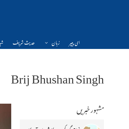
Ski
t
conten
ای پیپر
زبان
حدیث شریف
شہر
Brij Bhushan Singh
مشہور خبریں