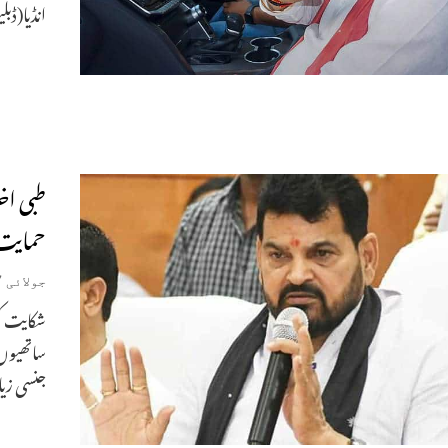
انڈیا(ڈب
طبی ا
حمایت 
جولائی 17, 2023
شکایت کن
ساتھیوں 
جنسی زیات