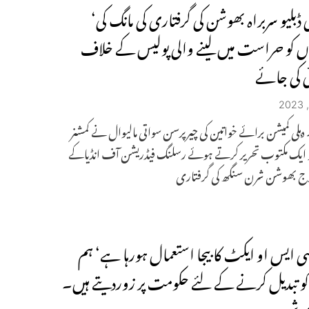
ڈبلیو سربراہ بھوشن کی گرفتاری کی مانگ کی‘
وں کو حراست میں لینے والی پولیس کے خلاف
ی کی جائے
۔ دہلی کمیشن برائے خواتین کی چیرپرسن سواتی مالیوال نے کمشنر
و ایک مکتوب تحریر کرتے ہوئے رسلنگ فیڈریشن آف انڈیاکے
برج بھوشن شرن سنگھ کی گرفتاری
سی ایس او ایکٹ کابیجا استعمال ہورہا ہے‘ ہم
کو تبدیل کرنے کے لئے حکومت پر زوردیتے ہیں۔
ھوشن