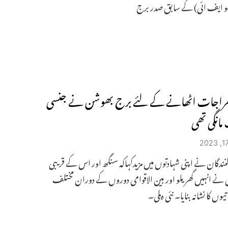
لیو ایف ائی) کے سابق صدر برج
خراجات اٹھانے کے لئے برج بھوشن نے جنسی
مانگی تھی
ندگان نے اپنی شہادتوں میں مزیدکہاکہ سنگھ اور اس کے قریبی
نے انہیں گھریلو اور بین الاقوامی دوروں کے دوران مختلف
یوں کا نشانہ بنایا۔ نئی دہلی۔