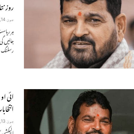
روز نت
جون 14, 2023
ہر ریاست
رسلنگ 
ائی او
انتخابات4جولائی کو ک
جون 13, 2023
الیکشن ک