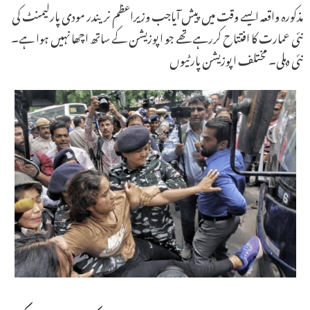
مذکورہ واقعہ ایسے وقت میں پیش آیاجب وزیراعظم نریندر مودی پارلیمنٹ کی
نئی عمارت کا افتتاح کررہے تھے جو اپوزیشن کے ساتھ اچھا نہیں ہوا ہے۔
نئی دہلی۔ مختلف اپوزیشن پارٹیوں