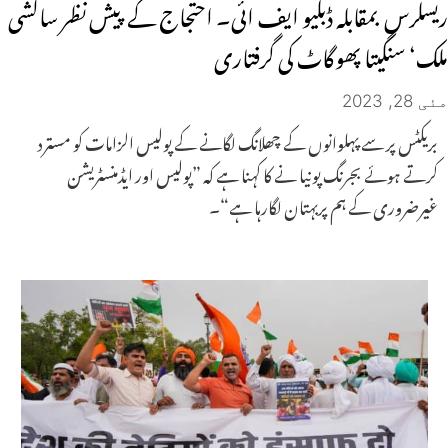
ریسلرس بمقابلہ ڈبلیو ایف ائی۔ احتجاج کے پیش نظر ساکشی
ملک‘ سنگیتا پھوگاٹ کی گرفتاری
مئی 28, 2023
بریکٹس پر سے پہلوانوں کے چھلانگ لگانے کے پولیس الزامات کو مسترد
کرتے ہوئے بجرنگ پونیا نے کا کہنا ہے کہ ”پولیس اور ایڈمنسٹریشن
غیرضروری کے ہم پربہتان لگارہا ہے“۔