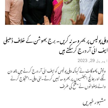
دہلی پولیس پر بھروسہ نہ کریں۔ برج بھوشن کے خلاف ڈھیلی
ایف ائی آر درج کرسکتے ہیں
اپریل 29, 2023
ونیش پھوگاٹ نے کہاکہ دہلی پولیس کو ایف ائی آر درج کرنے میں چھ دن
لگے اور جانچ ایجنسیوں پر بھروسہ نہیں کرتے۔نئی دہلی۔احتجاج کرنے
والے پہلوانوں نے”فتح کی طرف
مشہور خبریں