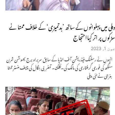
دہلی میں پہلوانوں کے ساتھ ’بدتمیزی‘ کے خلاف ممتا نے
سڑکوں پر اتر کیااحتجاج
جون 1, 2023
انہوں نے رسلنگ فیڈریشن آ ف انڈیا کے سابق سربراہ برج بھوشن شرن
سنگھ کی فوری گرفتاری کی مانگ کی۔کلکتہ۔ تمغربی بنگال کی چیف منسٹر ممتا
بنرجی نے نئی دہلی