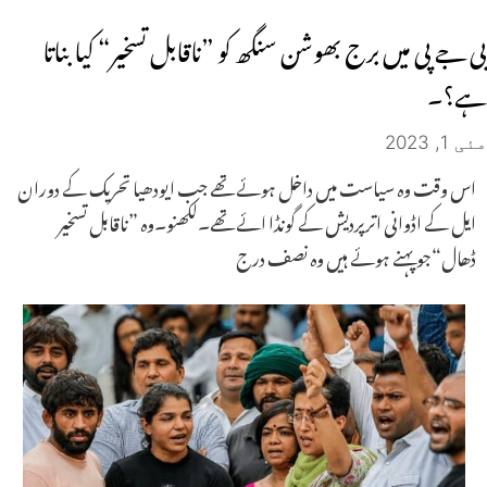
بی جے پی میں برج بھوشن سنگھ کو ”ناقابل تسخیر“ کیابناتا
ہے؟۔
مئی 1, 2023
اس وقت وہ سیاست میں داخل ہوئے تھے جب ایودھیا تحریک کے دوران
ایل کے اڈوانی اترپردیش کے گونڈا ائے تھے۔لکھنو۔وہ ”ناقابل تسخیر
ڈھال“جو پہنے ہوئے ہیں وہ نصف درج