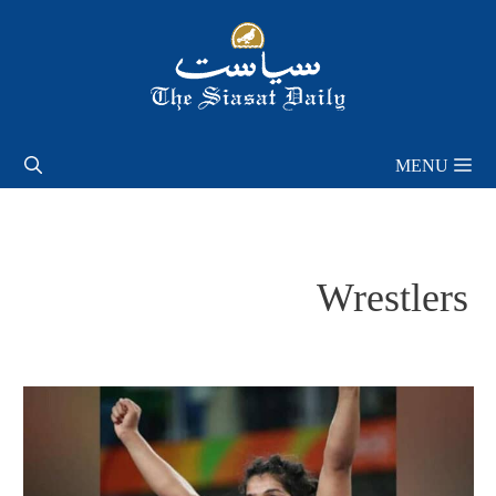
Skip
to
content
MENU
Wrestlers