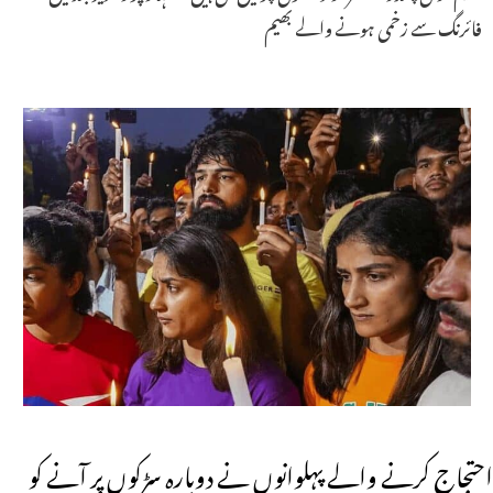
فائرنگ سے زخمی ہونے والے بھیم
احتجاج کرنے والے پہلوانوں نے دوبارہ سڑکوں پر آنے کو