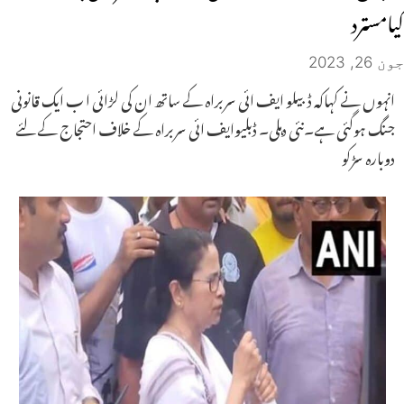
کیامسترد
جون 26, 2023
انہوں نے کہاکہ ڈبیلو ایف ائی سربراہ کے ساتھ ان کی لڑائی ا ب ایک قانونی
جنگ ہوگئی ہے۔نئی دہلی۔ ڈبلیوایف ائی سربراہ کے خلاف احتجاج کے لئے
دوبارہ سڑکو