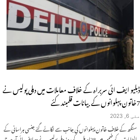
ڈبلیو ایف ائی سربراہ کے خلاف معاملات میں دہلی پولیس نے
7خاتون پہلوانوں کے بیانات قلمبند کئے
مئی 6, 2023
سنگھ کے خلاف خاتون پہلوانوں کی جانب سے لگائے گئے جنسی ہراسانی کے
الزامات کے ضمن میں 28اپریل کے روز دہلی پولیس نے دو ایف ائی آر درج