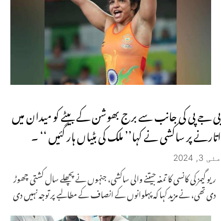
بی جے پی کی جانب سے برج بھوشن کے بیٹے کو میدان میں
اتارنے پر ساکشی نے کہا’’ ملک کی بٹیاں ہار گئیں ‘‘ ۔
مئی 3, 2024
ریو گیمز کی کانسی کا تمغہ جیتنے والی ساکشی، جنہوں نے پچھلے سال کشتی چھوڑ
دی تھی، نے مزید کہا کہ پہلوانوں کے انصاف کے مطالبے پر توجہ نہیں دی