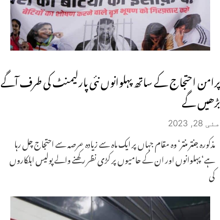
پرامن احتجاج کے ساتھ پہلوانوں نئی پارلیمنٹ کی طرف آگے
بڑھیں گے
مئی 28, 2023
مذکورہ جنتر منتر‘ وہ مقام جہاں پر ایک ماہ سے زیادہ عرصہ سے احتجاج چل رہا
ہے‘ پہلوانوں اور ان کے حامیوں پر کڑی نظر رکھنے والے پولیس اہلکاروں
کی