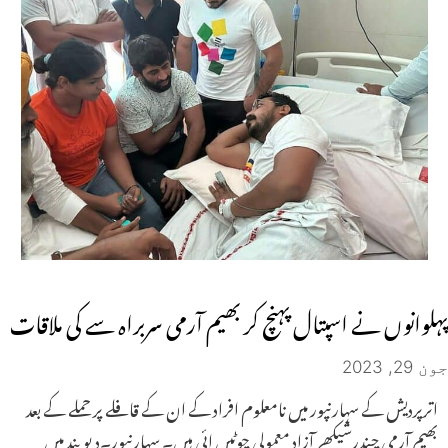
پہلوانوں نے اسپتال پہنچ کر بھیم آرمی سربراہ سے کی ملاقات
جون 29, 2023
اترپردیش کے سہارنپور میں نامعلوم افراد کے ان کے قافلے پر حملے کے بعد
بھیم آرمی چندرشیکھر آزاد معمولی چوٹیں ائی ہیں۔ سہارنپور۔دیوبند میں