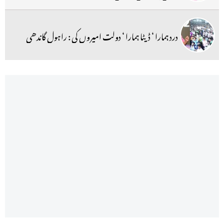
درد ہمارا ‘ ڈیٹا ہمارا ‘ دولت امیروں کی : راہول گاندھی