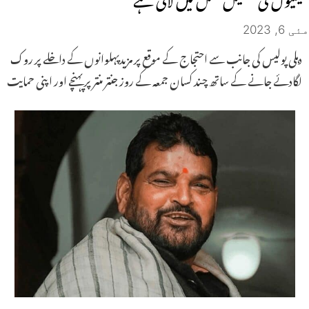
مئی 6, 2023
دہلی پولیس کی جانب سے احتجاج کے موقع پر مزیدپہلوانوں کے داخلے پر روک
لگادئے جانے کے ساتھ چند کسان جمعہ کے روز جنتر منتر پر پہنچے اور اپنی حمایت