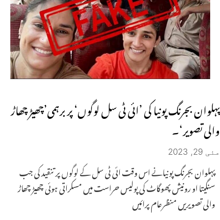
پہلوان بجرنگ پونیا کی ’ائی ٹی سل لوگوں‘ پر برہمی’چھیڑ چھاڑ
والی تصویر‘۔
مئی 29, 2023
پہلوان بجرنگ پونیانے اس وقت ائی ٹی سل کے لوگوں پر تنقید کی جب
سنگیتا او رونیش پھوگاٹ کی پولیس حراست میں مسکراتی ہوئی چھیڑ چھاڑ
والی تصویریں منظرعام پرائیں