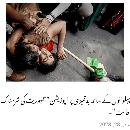
پہلوانوں کے ساتھ بدتمیزی پر اپوزیشن”جمہوریت کی شرمناک
حالت“۔
مئی 28, 2023