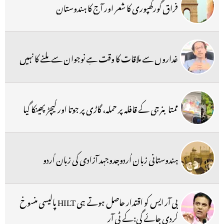
فراق گورکھپوری کا شعر اور آج کا ہندوستان
غداروں سے ملاقات کا وقت ہے نوجوان سے ملنے کا نہیں
ممتا بنرجی کے قافلہ پر حملہ، گاڑی پر جوتا اور کیچڑ پھینکا گیا
ہندوستانی زبان اُردوجدوجہد آزادی کی زبان اُردو
بی آر ایس کو اقتدار حاصل ہوتے ہی HILT پالیسی منسوخ
کردی جائے گی:کے ٹی آر