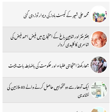
محمد علی شبیر کے گیسٹ ہاوز کی دیوار توڑ دی گئی
جنتر منتر اور شاہین باغ کے احتجاج میں فیض احمد فیض کی
شاعری کا کلیدی کردار
جھارکھنڈ احتجاجی طلباء اور حکومت کی باضابطہ بات چیت
ایک آدھار سے دو تنخواہیں حاصل کرنے والے 40 ملازمین کی
نشاندہی