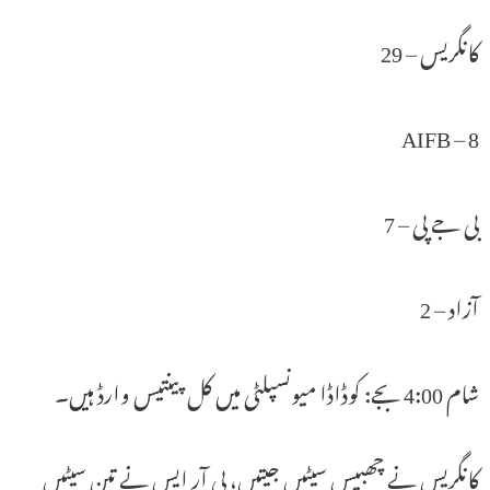
کانگریس – 29
AIFB – 8
بی جے پی – 7
آزاد – 2
شام 4:00 بجے: کوڈاڈا میونسپلٹی میں کل پینتیس وارڈ ہیں۔
کانگریس نے چھبیس سیٹیں جیتیں، بی آر ایس نے تین سیٹیں