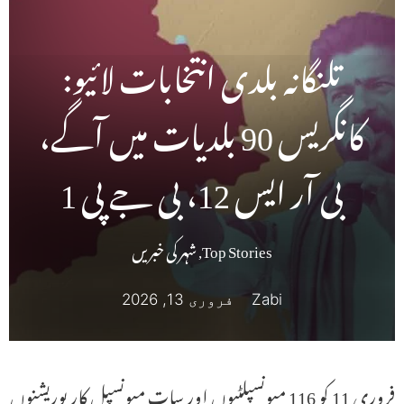
تلنگانہ بلدی انتخابات لائیو:
کانگریس 90 بلدیات میں آگے،
بی آر ایس 12، بی جے پی 1
Top Stories
,
شہر کی خبریں
Zabi
فروری 13, 2026
فروری 11 کو 116 میونسپلٹیوں اور سات میونسپل کارپوریشنوں