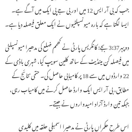
جب کہ بی آر ایس 12 میں اور بی جے پی ایک میں آگے ہے۔
ایسا لگتا ہے کہ بارہ میونسپلٹیوں نے ایک معلق فیصلہ دیا ہے۔
دوپہر3:37 بجے: کانگریس پارٹی نے کھمم ضلع کی مدھیرا میونسپلٹی
میں فیصلہ کن مینڈیٹ کے ساتھ کلین سویپ کیا، شہری باڈی کے
22 وارڈوں میں سے 18 پر کامیابی حاصل کی۔ حتمی نتائج کے
مطابق، بی آر ایس ایک وارڈ حاصل کرنے میں کامیاب رہی،
جبکہ تین وارڈ آزاد امیدواروں نے جیتے۔
اس طرح حکمراں پارٹی نے مدھیرا اسمبلی حلقہ میں کلیدی