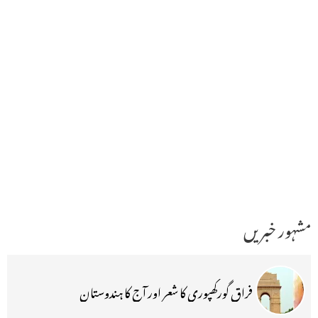
مشہور خبریں
فراق گورکھپوری کا شعر اور آج کا ہندوستان