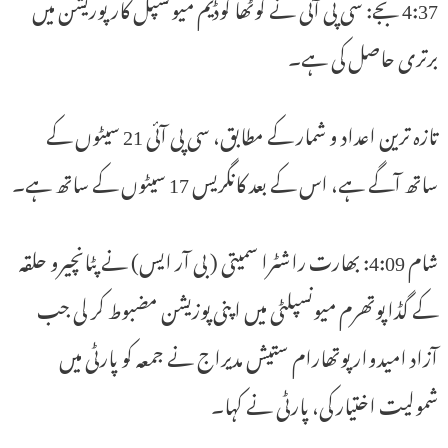
4:37 بجے: سی پی آئی نے کوٹھا گوڈیم میونسپل کارپوریشن میں
برتری حاصل کی ہے۔
تازہ ترین اعداد و شمار کے مطابق، سی پی آئی 21 سیٹوں کے
ساتھ آگے ہے، اس کے بعد کانگریس 17 سیٹوں کے ساتھ ہے۔
شام 4:09: بھارت راشٹرا سمیتی ( بی آر ایس) نے پٹانچیرو حلقہ
کے گڈاپوتھرم میونسپلٹی میں اپنی پوزیشن مضبوط کر لی جب
آزاد امیدوار پوتھارام ستیش مدیراج نے جمعہ کو پارٹی میں
شمولیت اختیار کی، پارٹی نے کہا۔