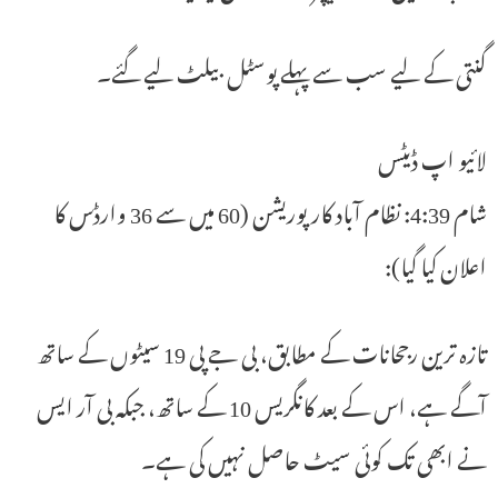
گنتی کے لیے سب سے پہلے پوسٹل بیلٹ لیے گئے۔
لائیو اپ ڈیٹس
شام 4:39: نظام آباد کارپوریشن (60 میں سے 36 وارڈس کا
اعلان کیا گیا):
تازہ ترین رجحانات کے مطابق، بی جے پی 19 سیٹوں کے ساتھ
آگے ہے، اس کے بعد کانگریس 10 کے ساتھ، جبکہ بی آر ایس
نے ابھی تک کوئی سیٹ حاصل نہیں کی ہے۔