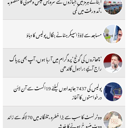
آبنائے ہرمز میں جہازوں سے سرویس فیس وصولی کا منصوبہ
،آمد ورفت میں کمی
مساجد سے لاؤڈ اسپیکر ہٹانے بنگال پولیس کا دباؤ
’چھاتروں کی گونج‘پروگرام میں آ رہا ہوں، آپ بھی پریاگ
راج آئیے :راہول گاندھی
پولیس کی 7437 جائیدادوں کیلئے 19اگست سے آن لائن
درخواستوں کا آغاز
ووٹر لسٹ کا سب سے بڑا خطرہ ،تلنگانہ میں 70 لاکھ سے زائد
ووٹ منسوخ ہونے کا خدشہ