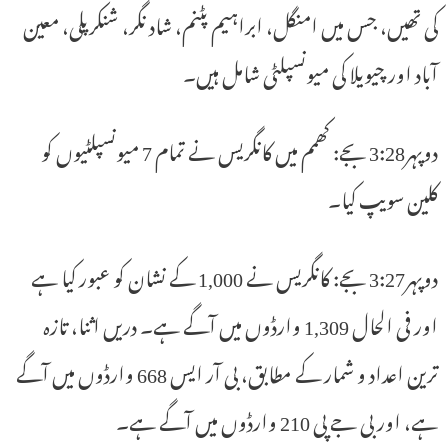
کی تھیں، جس میں امنگل، ابراہیم پٹنم، شاد نگر، شنکرپلی، معین
آباد اور چیویلا کی میونسپلٹی شامل ہیں۔
دوپہر3:28 بجے: کھمم میں کانگریس نے تمام 7 میونسپلٹیوں کو
کلین سویپ کیا۔
دوپہر3:27 بجے: کانگریس نے 1,000 کے نشان کو عبور کیا ہے
اور فی الحال 1,309 وارڈوں میں آگے ہے۔ دریں اثنا، تازہ
ترین اعداد و شمار کے مطابق، بی آر ایس 668 وارڈوں میں آگے
ہے، اور بی جے پی 210 وارڈوں میں آگے ہے۔