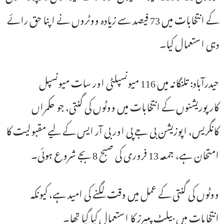
کے انتخابات میں 73 فیصد سے زیادہ ووٹروں نے اپنا حق رائے
دہی استعمال کیا۔
حیدرآباد: تلنگانہ میں 116 میونسپلٹی اور سات میونسپل
کارپوریشنوں کے انتخابات میں ووٹوں کی گنتی، جو حکمراں
کانگریس، اپوزیشن بی جے پی اور بی آر ایس کے لیے مقبولیت کا
امتحان ہے، جمعہ 13 فروری کی صبح 8 بجے شروع ہوئی۔
ووٹوں کی گنتی کے عمل میں وقت لگنے کی امید ہے، کیونکہ
انتخابات میں بیلٹ پیپرز کا استعمال کیا گیا تھا۔