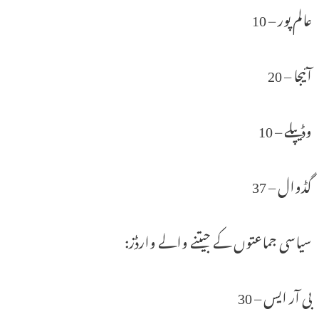
عالم پور – 10
آئیجا – 20
وڈیپلے – 10
گڈوال – 37
سیاسی جماعتوں کے جیتنے والے وارڈز:
بی آر ایس – 30