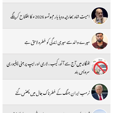
امیت شاہ بھارتیہ ودیا پار مہوتسو 2026ء کا افتتاح کرینگے
میرے والد سے میری زندگی کو خطرہ لاحق ہے
تلنگانہ میں آج سے آٹو، کیب ، لاری اور ایپ پر مبنی ڈیلیوری
سرویس بند
ٹرمپ ایران جنگ کے خطرناک جال میں پھنس گئے