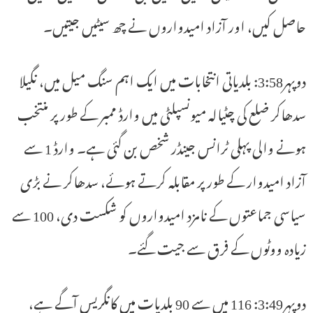
حاصل کیں، اور آزاد امیدواروں نے چھ سیٹیں جیتیں۔
دوپہر3:58: بلدیاتی انتخابات میں ایک اہم سنگ میل میں، نگیلا
سدھاکر ضلع کی چٹیالہ میونسپلٹی میں وارڈ ممبر کے طور پر منتخب
ہونے والی پہلی ٹرانس جینڈر شخص بن گئی ہے۔ وارڈ 1 سے
آزاد امیدوار کے طور پر مقابلہ کرتے ہوئے، سدھاکر نے بڑی
سیاسی جماعتوں کے نامزد امیدواروں کو شکست دی، 100 سے
زیادہ ووٹوں کے فرق سے جیت گئے۔
دوپہر3:49: 116 میں سے 90 بلدیات میں کانگریس آگے ہے،