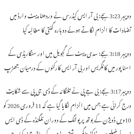
دوپہر 3:23 بجے: بی آر ایس کیڈرس نے وردھنا پیٹ وارڈ میں
تضادات کا الزام لگاتے ہوئے دوبارہ گنتی کا مطالبہ کیا
دوپہر 3:18 بجے: سدی پیٹ کے گجویل میں اور سنگاریڈی کے
اسنا پور میں کانگریس اور بی آر ایس کارکنوں کے درمیان جھڑپ
دوپہر3:17 بجے: بی جے پی نے تلنگانہ کے ڈی جی پی سے شکایت
درج کرائی ہے جس میں الزام لگایا گیا ہے کہ 11 فروری 2026 کو
10ویں ڈویژن کے بوتھ پر پولنگ کے دوران نلگنڈہ کے ڈی ایس
پی نے ضلع صدر ڈاکٹر ناگم ورشتھ ریڈی کے ساتھ حملہ کیا۔ جب