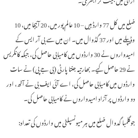
ضلع میں کل 77 وارڈ ہیں – 10 عالم پور میں، 20 آئیجا میں، 10
وڈیپلے میں اور 37 گڈوال میں۔ ان میں سے بی آر ایس کے
امیدواروں نے 30 وارڈوں میں کامیابی حاصل کی، جبکہ کانگریس
نے 29 حاصل کیے۔ بھارتیہ جنتا پارٹی (بی جے پی) نے سات
وارڈوں میں کامیابی حاصل کی، اے آئی ایف بی نے آٹھ، اور
دو وارڈوں پر آزاد امیدواروں نے کامیابی حاصل کی۔
جوگلمبا گدوال ضلع میں ہر میونسپلٹی میں وارڈوں کی تعداد: