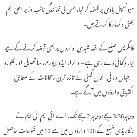
میونسپل باڈی پر قبضہ کر لیا، جس کی نمائندگی نائب وزیر اعلیٰ ایم
بھٹی وکرمارکا کرتے ہیں۔
کانگریس ضلع کے بقیہ شہری اداروں پر بھی قبضہ کرنے کے لیے
تیار دکھائی دے رہی ہے – وائرا، ایڈولاپورم، ساتھوپلی اور کلورو
– جہاں وہ فی الحال گنتی کے تازہ ترین رجحانات کے مطابق
اکثریتی وارڈوں میں آگے ہے۔
دوپہر3:36 بجے: دوپہر 2 بجے تک، اے ائی ایم ائی ایم نے
رنگاریڈی ضلع کے 126 وارڈوں میں سے 10 میں فتوحات حاصل