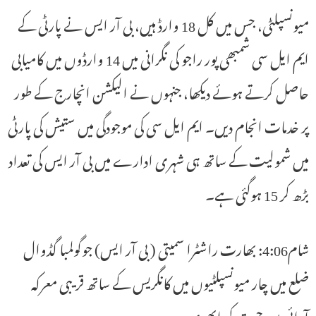
میونسپلٹی، جس میں کل 18 وارڈ ہیں، بی آر ایس نے پارٹی کے
ایم ایل سی شمبھی پور راجو کی نگرانی میں 14 وارڈوں میں کامیابی
حاصل کرتے ہوئے دیکھا، جنہوں نے الیکشن انچارج کے طور
پر خدمات انجام دیں۔ ایم ایل سی کی موجودگی میں ستیش کی پارٹی
میں شمولیت کے ساتھ ہی شہری ادارے میں بی آر ایس کی تعداد
بڑھ کر 15 ہوگئی ہے۔
شام4:06: بھارت راشٹرا سمیتی ( بی آر ایس) جوگولمبا گڈوال
ضلع میں چار میونسپلٹیوں میں کانگریس کے ساتھ قریبی معرکہ
آرائی میں جیت کر ابھری۔