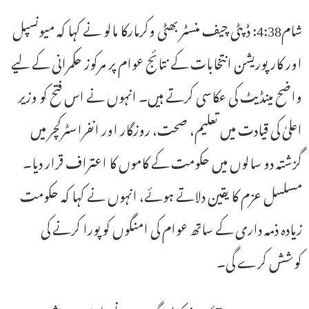
شام4:38: ڈپٹی چیف منسٹر بھٹی وکرمارکا مالو نے کہا کہ میونسپل
اور کارپوریشن انتخابات کے نتائج عوام پر مرکوز حکمرانی کے لیے
واضح مینڈیٹ کی عکاسی کرتے ہیں۔ انہوں نے اس فتح کو وزیر
اعلیٰ کی قیادت میں تعلیم، صحت، روزگار اور انفراسٹرکچر میں
گزشتہ دو سالوں میں حکومت کے کاموں کا اعتراف قرار دیا۔
مسلسل عزم کا یقین دلاتے ہوئے، انہوں نے کہا کہ حکومت
زیادہ ذمہ داری کے ساتھ عوام کی امنگوں کو پورا کرنے کی
کوشش کرے گی۔