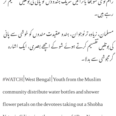
رام نومی شوبھا یاترا میں شریک ہندوؤں کو پانی کی بوتلیں تقسیم کر
رہے ہیں۔
مسلمان، زیادہ تر نوجوان، ہندو عقیدت مندوں کو خوشی سے پانی
کی بوتلیں تقسیم کرتے ہوئے شو کے اچھے بصری، ایک اشارہ
گرمجوشی سے بدلا۔
#WATCH
| West Bengal | Youth from the Muslim
community distribute water bottles and shower
flower petals on the devotees taking out a Shobha
Yatra in Siliguri on the occasion of
#RamNavami