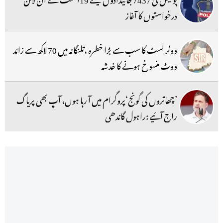
درخواستوں کا آغاز
ووٹر لسٹ کا سب سے بڑا خطرہ ،تلنگانہ میں 70 لاکھ سے زائد
ووٹ منسوخ ہونے کا خدشہ
’چھاتروں کی گونج‘پروگرام میں آ رہا ہوں، آپ بھی پریاگ
راج آئیے :راہول گاندھی