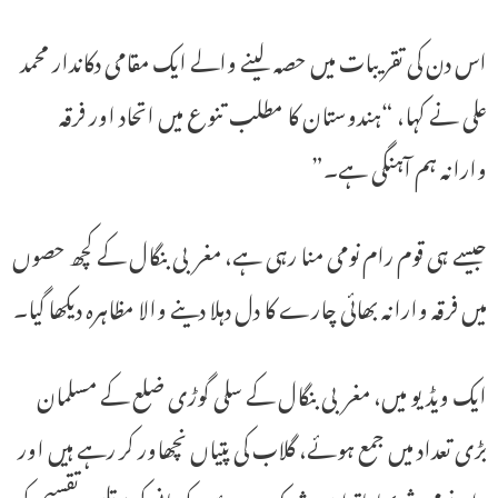
اس دن کی تقریبات میں حصہ لینے والے ایک مقامی دکاندار محمد
علی نے کہا، “ہندوستان کا مطلب تنوع میں اتحاد اور فرقہ
وارانہ ہم آہنگی ہے۔”
جیسے ہی قوم رام نومی منا رہی ہے، مغربی بنگال کے کچھ حصوں
میں فرقہ وارانہ بھائی چارے کا دل دہلا دینے والا مظاہرہ دیکھا گیا۔
ایک ویڈیو میں، مغربی بنگال کے سلی گوڑی ضلع کے مسلمان
بڑی تعداد میں جمع ہوئے، گلاب کی پتیاں نچھاور کر رہے ہیں اور