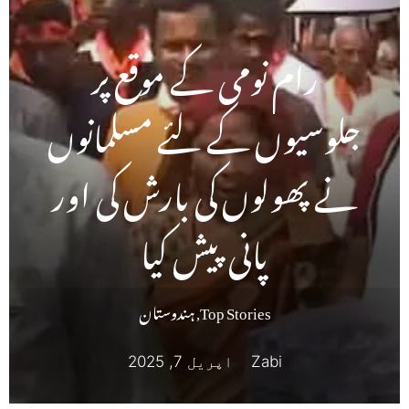
رام نومی کے موقع پر
جلوسیوں کے لئے مسلمانوں
نے پھولوں کی بارش کی اور
پانی پیش کیا
Top Stories
,
ہندوستان
Zabi
اپریل 7, 2025