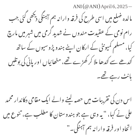
April 6, 2025
— ANI (@ANI)
مالدہ ضلع میں اسی طرح کی فرقہ وارانہ ہم آہنگی دیکھی گئی جب
رام نومی کے عقیدت مندوں نے شدید گرمی میں شہر میں مارچ
کیا، مسلم کمیونٹی کے ارکان اپنے ہندو پڑوسیوں کے ساتھ
کندھے سے کندھا ملا کر کھڑے تھے، مٹھائیاں اور پانی کی بوتلیں
بانٹ رہے تھے۔
اس دن کی تقریبات میں حصہ لینے والے ایک مقامی دکاندار محمد
علی نے کہا، “یہ وہی ہے جو ہندوستان کا مطلب ہے، تنوع میں
اتحاد اور فرقہ وارانہ ہم آہنگی۔”