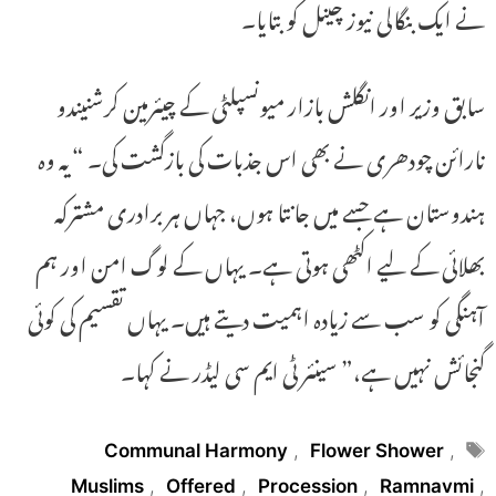
نے ایک بنگالی نیوز چینل کو بتایا۔
سابق وزیر اور انگلش بازار میونسپلٹی کے چیئرمین کرشنیندو
نارائن چودھری نے بھی اس جذبات کی بازگشت کی۔ “یہ وہ
ہندوستان ہے جسے میں جانتا ہوں، جہاں ہر برادری مشترکہ
بھلائی کے لیے اکٹھی ہوتی ہے۔ یہاں کے لوگ امن اور ہم
آہنگی کو سب سے زیادہ اہمیت دیتے ہیں۔ یہاں تقسیم کی کوئی
گنجائش نہیں ہے،” سینئر ٹی ایم سی لیڈر نے کہا۔
Tags
Communal Harmony
,
Flower Shower
,
Muslims
,
Offered
,
Procession
,
Ramnavmi
,