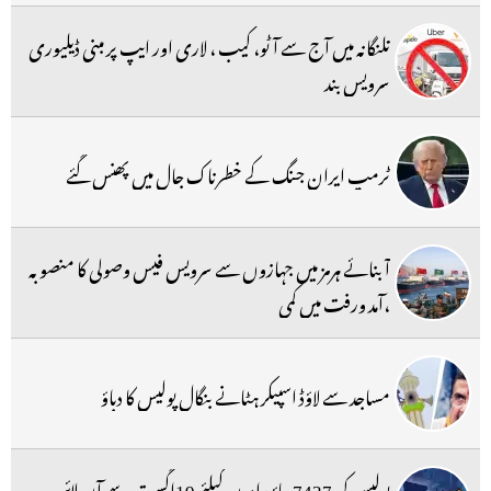
تلنگانہ میں آج سے آٹو، کیب ، لاری اور ایپ پر مبنی ڈیلیوری
سرویس بند
ٹرمپ ایران جنگ کے خطرناک جال میں پھنس گئے
آبنائے ہرمز میں جہازوں سے سرویس فیس وصولی کا منصوبہ
،آمد ورفت میں کمی
مساجد سے لاؤڈ اسپیکر ہٹانے بنگال پولیس کا دباؤ
پولیس کی 7437 جائیدادوں کیلئے 19اگست سے آن لائن