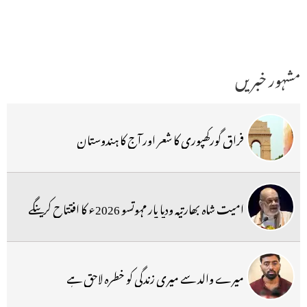
مشہور خبریں
فراق گورکھپوری کا شعر اور آج کا ہندوستان
امیت شاہ بھارتیہ ودیا پار مہوتسو 2026ء کا افتتاح کرینگے
میرے والد سے میری زندگی کو خطرہ لاحق ہے