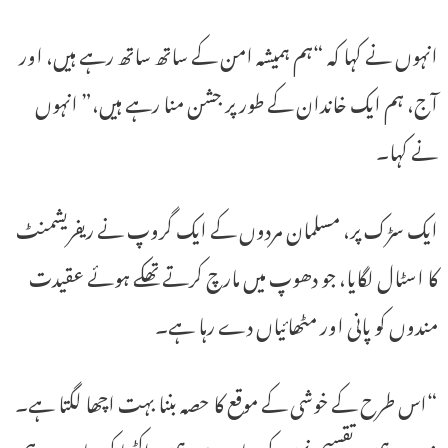
انہوں نے کہا کہ “ہم ہمیشہ امن کے ساتھ ساتھ رہے ہیں، اور
آج، ہم ایک خاندان کے طور پر جشن منا رہے ہیں،” انہوں
نے کہا۔
ایک سڑک پر، مسلمان مردوں کے ایک گروپ نے ریفریشمنٹ
کا اسٹال لگایا، جو دھوپ میں مارچ کرتے تھکے ہوئے عقیدت
مندوں کو پانی اور مٹھائیاں دے رہا ہے۔
“اس طرح کے خوشی کے موقع کا حصہ بننا بہت اچھا لگتا ہے۔