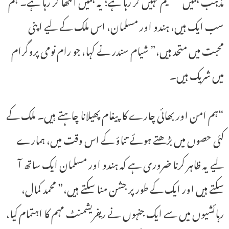
مذہب ہمیں تقسیم نہیں کر رہا ہے؛ یہ ہمیں اکٹھا کر رہا ہے۔ ہم
سب ایک ہیں، ہندو اور مسلمان، اس ملک کے لیے اپنی
محبت میں متحد ہیں،” شیام سندر نے کہا، جو رام نومی پروگرام
میں شریک ہیں۔
“ہم امن اور بھائی چارے کا پیغام پھیلانا چاہتے ہیں۔ ملک کے
کئی حصوں میں بڑھتے ہوئے تناؤ کے اس وقت میں، ہمارے
لیے یہ ظاہر کرنا ضروری ہے کہ ہندو اور مسلمان ایک ساتھ آ
سکتے ہیں اور ایک کے طور پر جشن منا سکتے ہیں،” محمد کمال،
رہائشیوں میں سے ایک جنہوں نے ریفریشمنٹ مہم کا اہتمام کیا،