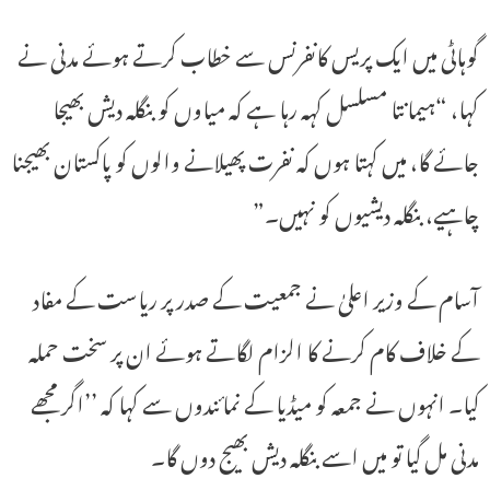
گوہاٹی میں ایک پریس کانفرنس سے خطاب کرتے ہوئے مدنی نے
کہا، “ہیمانتا مسلسل کہہ رہا ہے کہ میاوں کو بنگلہ دیش بھیجا
جائے گا، میں کہتا ہوں کہ نفرت پھیلانے والوں کو پاکستان بھیجنا
چاہیے، بنگلہ دیشیوں کو نہیں۔”
آسام کے وزیر اعلیٰ نے جمعیت کے صدر پر ریاست کے مفاد
کے خلاف کام کرنے کا الزام لگاتے ہوئے ان پر سخت حملہ
کیا۔ انہوں نے جمعہ کو میڈیا کے نمائندوں سے کہا کہ ’’اگر مجھے
مدنی مل گیا تو میں اسے بنگلہ دیش بھیج دوں گا۔