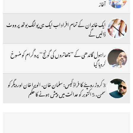
آغاز
ایک خاندان کے تمام افراد اب ایک ہی پولنگ بوتھ پر ووٹ
ڈالیں گے
راہول گاندھی کے ’’چھاتروں کی گونج‘‘ پروگرام کو منسوخ
کردیا گیا
3 کروڑ روپئے کا فراڈ کیس: سلمان خان، الویرا خان اوردیگر کو
سمن، 5 اکتوبر کو عدالت میں پیش ہونے کا حکم