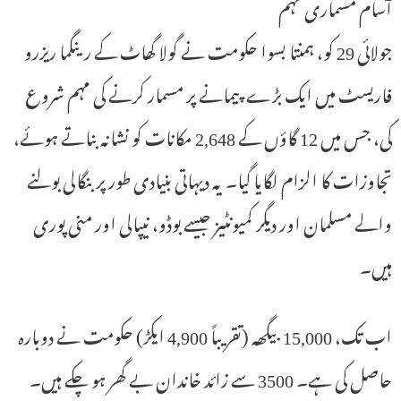
آسام مسماری مہم
جولائی 29 کو، ہمنتا بسوا حکومت نے گولا گھاٹ کے رینگما ریزرو
فاریسٹ میں ایک بڑے پیمانے پر مسمار کرنے کی مہم شروع
کی، جس میں 12 گاؤں کے 2,648 مکانات کو نشانہ بناتے ہوئے،
تجاوزات کا الزام لگایا گیا۔ یہ دیہاتی بنیادی طور پر بنگالی بولنے
والے مسلمان اور دیگر کمیونٹیز جیسے بوڈو، نیپالی اور منی پوری
ہیں۔
اب تک، 15,000 بیگھہ (تقریباً 4,900 ایکڑ) حکومت نے دوبارہ
حاصل کی ہے۔ 3500 سے زائد خاندان بے گھر ہو چکے ہیں۔