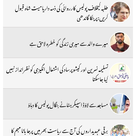
طلبہ کیخلاف پولیس کارروائی کی ذمہ داریامیت شاہ قبول
کریں:پرینکا گاندھی
میرے والد سے میری زندگی کو خطرہ لاحق ہے
تسلیمہ نسرین اور کیشوپرساد کی اشتعال انگیزی کو نظرانداز نہیں
کیا جاسکتا
مساجد سے لاؤڈ اسپیکر ہٹانے بنگال پولیس کا دباؤ
برقی عہدیداروں کی آج سے ریاست بھر میں پرجا باٹا مہم کا