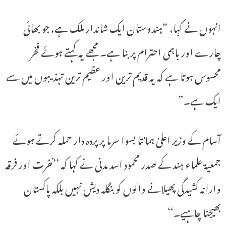
انہوں نے کہا، “ہندوستان ایک شاندار ملک ہے، جو بھائی
چارے اور باہمی احترام پر بنا ہے۔ مجھے یہ کہتے ہوئے فخر
محسوس ہوتا ہے کہ یہ قدیم ترین اور عظیم ترین تہذیبوں میں سے
ایک ہے۔”
آسام کے وزیر اعلیٰ ہمانتا بسوا سرما پر پردہ دار حملہ کرتے ہوئے
جمعیۃ علماء ہند کے صدر محمود اسد مدنی نے کہا کہ ’’نفرت اور فرقہ
وارانہ کشیدگی پھیلانے والوں کو بنگلہ دیش نہیں بلکہ پاکستان
بھیجنا چاہیے۔‘‘