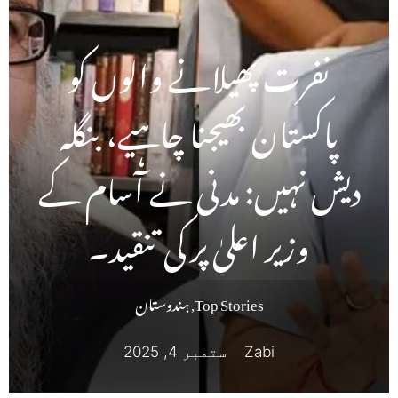
نفرت پھیلانے والوں کو
پاکستان بھیجنا چاہیے، بنگلہ
دیش نہیں: مدنی نے آسام کے
وزیر اعلیٰ پر کی تنقید۔
Top Stories
,
ہندوستان
Zabi
ستمبر 4, 2025