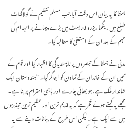
ہمنتا کا یہ بیان اس وقت آیا جب مسلم تنظیم نے گولاگھاٹ
ضلع میں رینگما ریزرو فاریسٹ میں بڑے پیمانے پر انہدام کی
مہم کے بعد ان کے استعفیٰ کا مطالبہ کیا۔
مدنی نے ہمنتا کے تبصروں پر ناپسندیدگی کا اظہار کیا اور قوم کے
تئیں ان کے خاندان کے تعاون کو اجاگر کیا۔ “ہندوستان ایک
شاندار ملک ہے، جو بھائی چارے اور باہمی احترام پر بنا ہے۔
مجھے یہ کہتے ہوئے فخر ہے کہ یہ قدیم ترین اور عظیم ترین تہذیبوں
میں سے ایک ہے۔ لیکن اس طرح کے بیانات دینے سے یہ