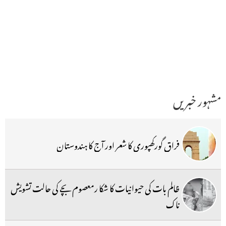
مشہور خبریں
فراق گورکھپوری کا شعر اور آج کا ہندوستان
ظالم بات کی حیوانیات کا شکا رمعصوم بچے کی حالت تشویش
ناک