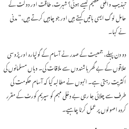
تہذیب واقعی عظیم کیسے ہوئی؟ شہرت، طاقت اور دولت کے
حامل لوگ ایسی باتیں کہتے ہیں اور جو چاہیں کرتے ہیں،” مدنی
نے کہا۔
دو دن پہلے، جمعیت کے صدر نے آسام کے گولپارہ اور پڑوسی
علاقوں کے بے گھر باشندوں سے ملاقات کی۔ وہاں مسلمانوں کی
اکثریت رہتی ہے۔ انہوں نے مطالبہ کیا کہ آسام حکومت کی
طرف سے چلائی جا رہی بے دخلی مہم کو سپریم کورٹ کے مقرر
کردہ اصولوں پر عمل کرنا چاہیے۔