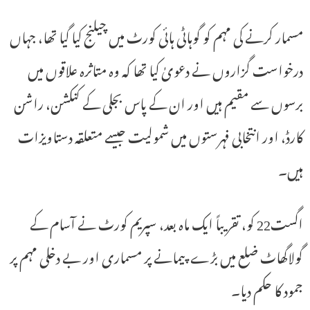
مسمار کرنے کی مہم کو گوہاٹی ہائی کورٹ میں چیلنج کیا گیا تھا، جہاں
درخواست گزاروں نے دعویٰ کیا تھا کہ وہ متاثرہ علاقوں میں
برسوں سے مقیم ہیں اور ان کے پاس بجلی کے کنکشن، راشن
کارڈ، اور انتخابی فہرستوں میں شمولیت جیسے متعلقہ دستاویزات
ہیں۔
اگست22 کو، تقریباً ایک ماہ بعد، سپریم کورٹ نے آسام کے
گولاگھاٹ ضلع میں بڑے پیمانے پر مسماری اور بے دخلی مہم پر
جمود کا حکم دیا۔