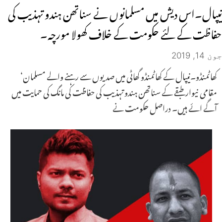
نیپال۔اس دیش میں مسلمانوں نے سناتھن ہندو تہذیب کی
حفاظت کے لئے حکومت کے خلاف کھولا مورچہ۔
جون 14, 2019
کھاٹمنڈو۔نیپال کے کھاٹمنڈو گھاٹی میں صدیوں سے رہنے والے مسلمان‘
مقامی نیوار طبقے کے سناتھن ہندو تہذیب کی حفاظت کی مانگ کی حمایت میں
آگے ائے ہیں۔ دراصل حکومت نے