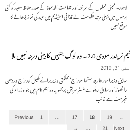
لاہور۔ ممبئی حملوں کے سرغنہ اور جماعت الدعوۃ کے صدر حفاظ سعید کو کئی
برسوں میں پہلی مرتبہ حکومت نے قذافی اسٹیڈیم میں عید کی نماز پڑھانے کا
موقع نہیں
ٹیم نریندر مودی 2.0۔ وہ لوگ جنہیں کابینی درجہ نہیں ملا
مئی 31, 2019
سابق وزیرامور خارجہ سشما سوراج‘ مملکتی وزیر برائے کھیل کود راج وردھن
راتھوڑ اور سابق ریلوے منسٹر سریش پربھو یہ وہ اہم نام ہیں جو وزراء کی
فہرست سے غائب
Page
Page
Page
Page
1
…
17
18
19
Previous
←
Page
→
…
21
Next