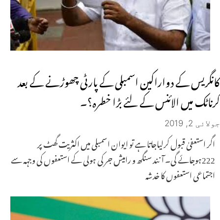
کانگریس کے دواراکین اسمبلی کے پارٹی چھوڑنے کے بعد
کرناٹک میں الائنس کے لئے بڑا خطرہ؟۔
جولائی 2, 2019
اگر استعفیٰ قبول کرلیاجاتا ہے تو ایوان اسمبلی میں اکثریت گھٹ پر
222ہوجائے گی۔ آنند سنگھ و رامیش جر کی ہولی کے استعفوں کی وجہہ سے
اجتماعی استعفوں کا خدشہ