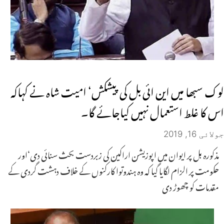
لوک سبھا میں این ائی بل کی پیشکش‘ امیت شاہ نے کہاکہ
اس کا غلط استعمال نہیں کیاجائے گا۔
جولائی 16, 2019
مذکورہ بل پر ایوان میں اپوزیشن اراکین کی زبردست بحث سنائی دی‘اور
حکومت پر الزام لگایا گیا کہ وہ ہندوتوا کارکنوں کے خلاف دہشت گردی کے
مقدمات کو چھوڑ دی