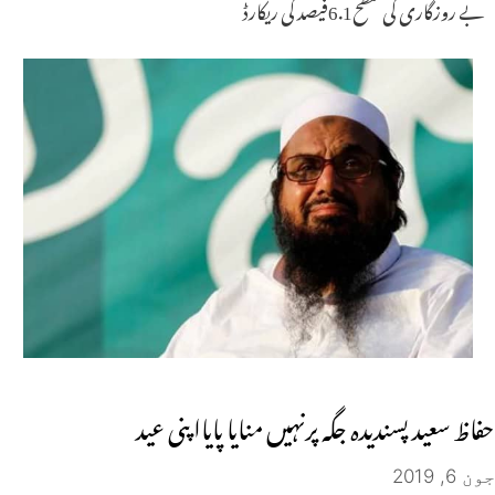
بے روزگاری کی سطح6.1فیصد کی ریکارڈ
حفاظ سعید پسندیدہ جگہ پرنہیں منایا پایااپنی عید
جون 6, 2019