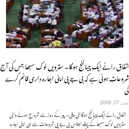
اتفاق رائے ایک چیالنج ہوگا۔ سترویں لوک سبھا جس کی آج
شروعات ہوئی ہے کہ بی جے پی اپنی اجارہ داری قائم کرے
گی
جون 17, 2019
اتفاق رائے ایک چیالنج ہوگا نئی دہلی۔ پیر کے روز سے شرو ع ہونے والی
سترویں لوک سبھا کے پہلے اجلاس بی جے پی شروعات سے ہی اپنی اجارہ