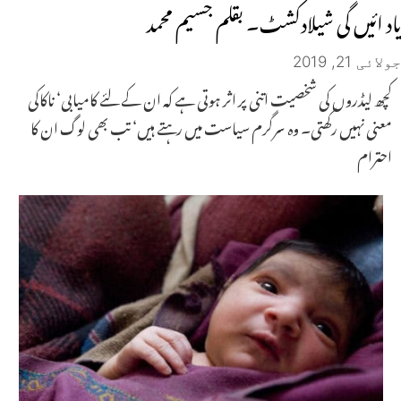
یاد ائیں گی شیلادکشٹ۔ بقلم جسیم محمد
جولائی 21, 2019
کچھ لیڈروں کی شخصیت اتنی پر اثر ہوتی ہے کہ ان کے لئے کامیابی‘ ناکاکی
معنی نہیں رکھتی۔ وہ سرگرم سیاست میں رہتے ہیں‘ تب بھی لوگ ان کا
احترام