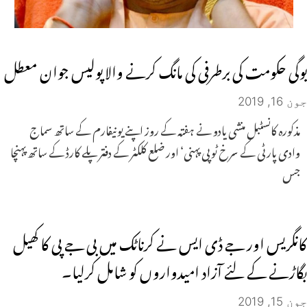
یوگی حکومت کی برطرفی کی مانگ کرنے والا پولیس جوان معطل
جون 16, 2019
مذکورہ کانسٹبل منشی یادو نے ہفتہ کے روز اپنے یونیفارم کے ساتھ سماج
وادی پارٹی کے سرخ ٹوپی پہنی‘ اور ضلع کلکٹر کے دفتر پلے کارڈ کے ساتھ پہنچا
جس
کانگریس اور جے ڈی ایس نے کرناٹک میں بی جے پی کا کھیل
بگاڑنے کے لئے آزاد امیدواروں کو شامل کرلیا۔
جون 15, 2019