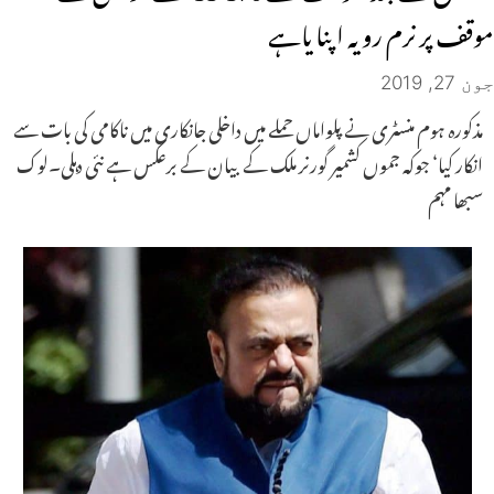
موقف پر نرم رویہ اپنا یاہے
جون 27, 2019
مذکورہ ہوم منسٹری نے پلواماں حملے میں داخلی جانکاری میں ناکامی کی بات سے
انکار کیا‘ جوکہ جموں کشمیر گورنر ملک کے بیان کے برعکس ہے نئی دہلی۔لوک
سبھا مہم