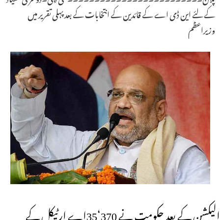
کے لئے این ڈی اے کے قائدین کے انتخابات کے بعد پہلی تقریر میں
وزیراعظم
الیکشن کے بعد حکومت نے 370‘35اے ارٹیکل کے