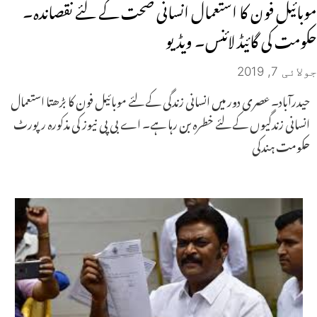
موبائیل فون کا استعمال انسانی صحت کے لئے نقصاندہ۔
حکومت کی گائیڈ لائنس۔ ویڈیو
جولائی 7, 2019
حیدرآباد۔ عصری دور میں انسانی زندگی کے لئے موبائیل فون کا بڑھتا استعمال
انسانی زندگیوں کے لئے خطرہ بن رہا ہے۔ اے بی پی نیوز کی مذکورہ رپورٹ
حکومت ہندکی