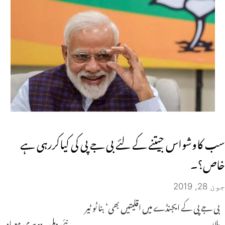
سب کاوشواس جیتنے کے لئے بی جے پی کی کیاکررہی ہے
خاص؟۔
جون 28, 2019
بی جے پی کے ایجنڈے میں اقلیتیں بھی‘ بنا ٹو ٹیر
پلان۔۔۔۔۔۔۔۔۔۔۔۔۔۔۔۔۔۔۔۔۔۔۔۔۔ نئی دہلی۔دوسری معیاد