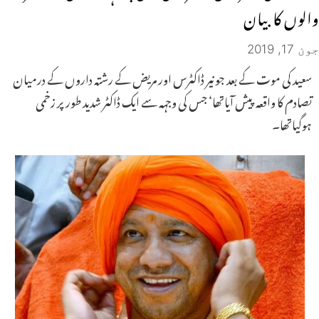
والوں کا بیان
جون 17, 2019
سعید کی موت کے بعد جونیر ڈاکٹرس اور مریض کے رشتہ داروں کے درمیان
تصادم کا واقعہ پیش آیاتھا‘ جس کی وجہہ سے ایک ڈاکٹر شدید طور پر زخمی
ہوگیاتھا۔