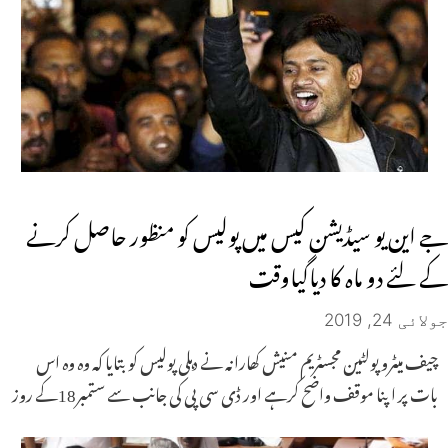
جے این یو سیڈیشن کیس میں پولیس کو منظور حاصل کرنے
کے لئے دو ماہ کا دیاگیاوقت
جولائی 24, 2019
چیف میٹرو پولٹین مجسٹریم منیش کھارانہ نے دہلی پولیس کو بتایا کہ وہ وہ اس
بات پر اپنا موقف واضح کرہے اور ڈی سی پی کی جانب سے ستمبر18کے روز