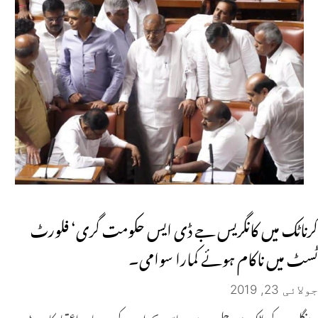
کرناٹک میں کانگریس جے ڈی ایس حکومت گری‘ فلورٹ
ٹسٹ میں ناکام ہوئے کمارا سوامی۔
جولائی 23, 2019
بنگلورو۔ کرناٹک میں چل رہے سیاسی بحران کے درمیان اعتماد کا ووٹ