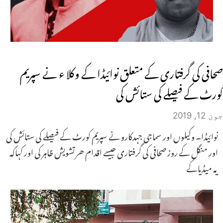
صحافی کی گرفتاری کے متعلق نوائیڈا کے وکلا ء نے سپریم
کورٹ کے فیصلے کی ستائش کی
جون 12, 2019
نوائیڈا۔ وکیلوں اور سماجی جہدکارو نے سپریم کورٹ کے فیصلے کی ستائش کی
اور منگل کے روز صحافی کی گرفتاری جیسے اقدام ھر تشویش ظاہر کی اور کہاکہ
یہ میڈیاکے