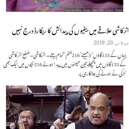
اترکاشی علاقے میں بیٹیوں کی پیدائش کا ریکارڈ درج نہیں
جولائی 20, 2019
یہاں کے 133گاؤں‘ 3مہینے‘216جنم‘ تمام بیٹے۔ اترکاشی۔ ضلع اتر کاشی
کے 133گاؤں میں پچھلے تین مہینوں میں پید ا ہوئے 216بچوں میں ایک بھی
لڑکی نے ہونے کی جانکاری پر