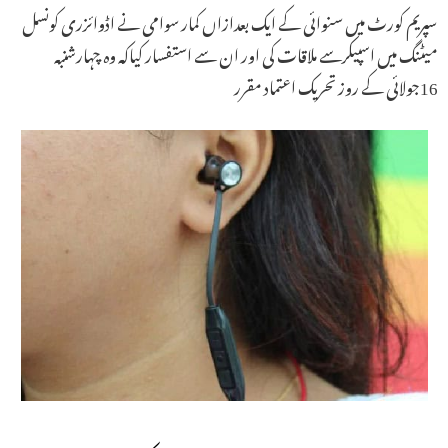
سپریم کورٹ میں سنوائی کے ایک بعدازاں کمار سوامی نے اڈوائزری کونسل
میٹنگ میں اسپیکرسے ملاقات کی اور ان سے استفسار کیاکہ وہ چہارشنبہ
16جولائی کے روز تحریک اعتماد مقرر