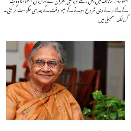
کے لئے رائے دہی شروع ہونے کے کچھ وقت کے بعد ہی حکومت گر گئی۔
کرناٹک اسمبلی میں