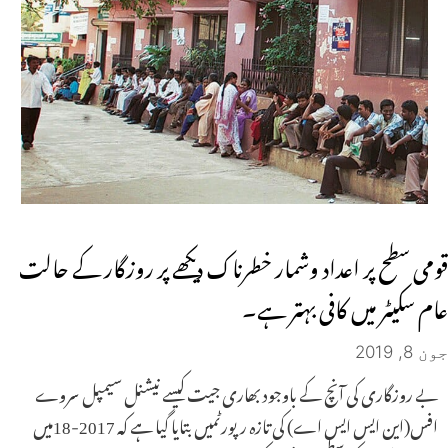
قومی سطح پر اعداد وشمار خطرناک دیکھے پر روزگار کے حالت
عام سکیٹر میں کافی بہتر ہے۔
جون 8, 2019
بے روزگاری کی آنچ کے باوجود بھاری جیت کیسے نیشنل سیمپل سروے
افس(این ایس ایس اے) کی تازہ رپورٹمیں بتایا گیا ہے کہ 2017-18میں