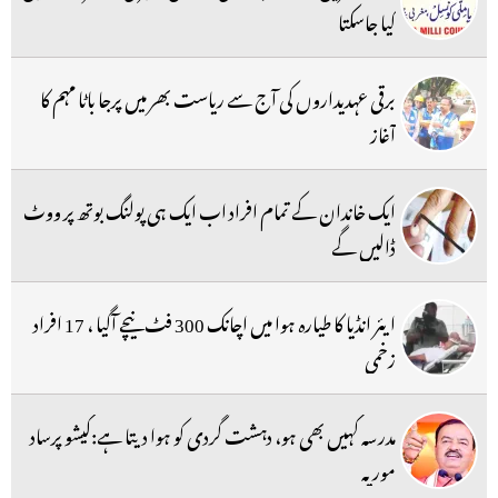
کیا جاسکتا
برقی عہدیداروں کی آج سے ریاست بھر میں پرجا باٹا مہم کا
آغاز
ایک خاندان کے تمام افراد اب ایک ہی پولنگ بوتھ پر ووٹ
ڈالیں گے
ایئر انڈیا کا طیارہ ہوا میں اچانک 300 فٹ نیچے آگیا ، 17 افراد
زخمی
مدرسہ کہیں بھی ہو، دہشت گردی کو ہوا دیتا ہے:کیشو پرساد
موریہ