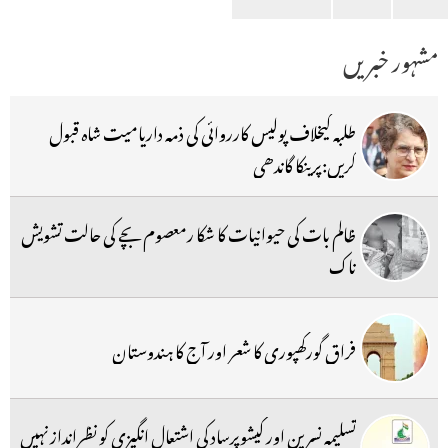
مشہور خبریں
طلبہ کیخلاف پولیس کارروائی کی ذمہ داریامیت شاہ قبول
کریں:پرینکا گاندھی
ظالم بات کی حیوانیات کا شکا رمعصوم بچے کی حالت تشویش
ناک
فراق گورکھپوری کا شعر اور آج کا ہندوستان
تسلیمہ نسرین اور کیشوپرساد کی اشتعال انگیزی کو نظرانداز نہیں