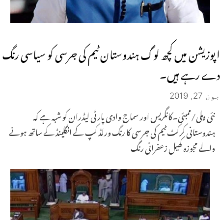
اپوزیشن میں کچھ لوگ ہندوستان ٹیم کی جرسی کو سیاسی رنگ
دے رہے ہیں۔
جون 27, 2019
نئی دہلی/ممبئی۔کانگریس اور سماج وادی پارٹی لیڈران کو شبہ ہے کہ
ہندوستانی کرکٹ ٹیم کی جرسی کا رنگ ورلڈ کپ کے انگلینڈ کے ساتھ ہونے
والے مجوزہ کھیل زعفرانی رنگ