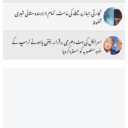
تجارتی جہاز پر حملے کی مذمت، تمام 13ہندوستانی شہری
محفوظ
اسرائیل کی ہٹ دھرمی برقرار، نیتن یاہونے ٹرمپ کے
غزہ منصوبہ کو مستردکردیا