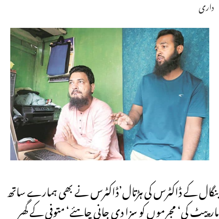
داری
بنگال کے ڈاکٹرس کی ہڑتال’ڈاکٹرس نے بھی ہمارے ساتھ
مارپیٹ کی‘ مجرموں کو سزا دی جانی چاہئے‘ متوفی کے گھر