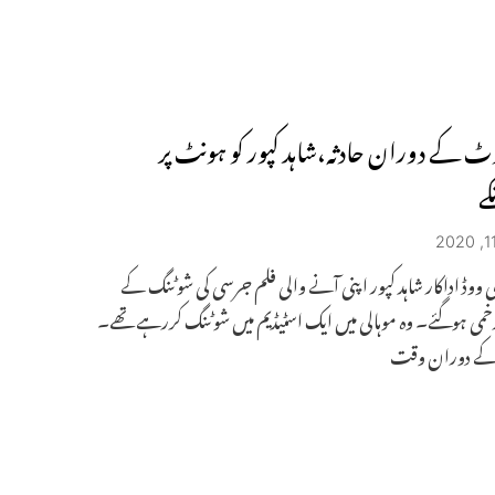
ٹ کے دوران حادثہ،شاہد کپور کو ہونٹ پر
الی ووڈ اداکار شاہد کپور اپنی آنے والی فلم جرسی کی شوٹنگ کے
می ہوگئے۔ وہ موہالی میں ایک اسٹیڈیم میں شوٹنگ کررہے تھے۔
کے دوران وقت