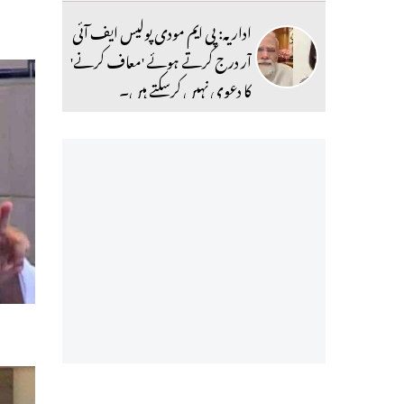
اداریہ: پی ایم مودی پولیس ایف آئی
آر درج کرتے ہوئے 'معاف کرنے'
کا دعوی نہیں کرسکتے ہیں۔