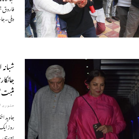
فاروق جس
دہلی۔جام
شبانہ 
جانکار
مثبت“
جنوری 19, 2020
جاوید اخت
روز ایک 
ہورہی