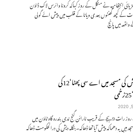
ڑیائی انتظامیہ نے منگل کے روز کہاکہ کرونا وائرس لاک ڈاؤن
ت کے کچھ گھنٹوں بعد ی ویانا کے قلب میں پیش ائے گولی
واقعہ میں پانچ
بنگلہ دیش کی مسجد میں اے سی پھٹا‘12کی
ی
جمعہ کے روز رات 9بجے کے قریب نارائن گنج ندی بندرہ گاہ ٹاؤن میں
سجد میں یہ دھماکہ پیش آیاتھا ڈھاکہ۔بنگلہ دیش کی درالحکومت ڈھاکہ