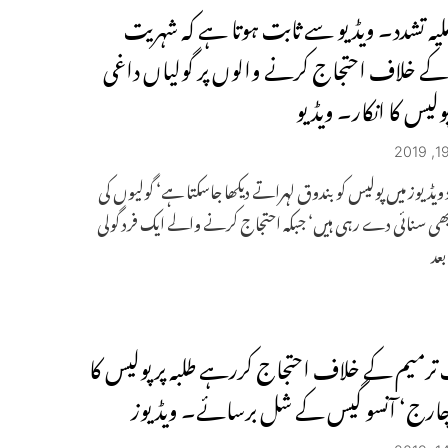
ملیہ تشدد۔ ویڈیو سے ثابت ہوتا ہے کہ شہریت
کے خلاف احتجاج کرنے والوں پر گولیاں داغی
ولیس کا انکار۔ ویڈیو
د ویڈیوز میں پولیس کو بندوق لہراتے دیکھا جاسکتا ہے‘ گولیوں کی
ھی سنائی دے رہی ہیں‘ جبکہ احتجاج کرنے والے ایک فرد گولی
بعد
ترمیم کے خلاف احتجاج کررہے طلبہ پر پولیس کا
چارج‘ آنسو گیس کے شل برسائے۔ ویڈیوز