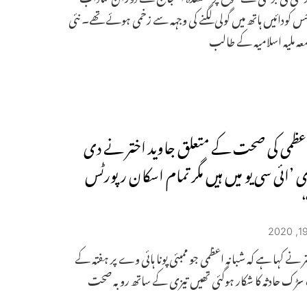
 کودائیں ہاتھ میں گولی لگنے کی وجہہ سے زخمی ہوئے تھے۔ نئی
عہ ملیہ اسلامیہ کے طالب
اعظمی کی صحت کے متعلق جاوید اختر نے دی
ی ’ائی سی یو میں ہیں مگر تمام اسکان رپورٹس
ر نے کہا ہے کہ شبانہ اعظمی جو ممبئی پونا ہائی وے پر ہفتہ کے
سڑک حادثہ کا شکار ہوگئی تھیں تیزی کے ساتھ روبہ صحت