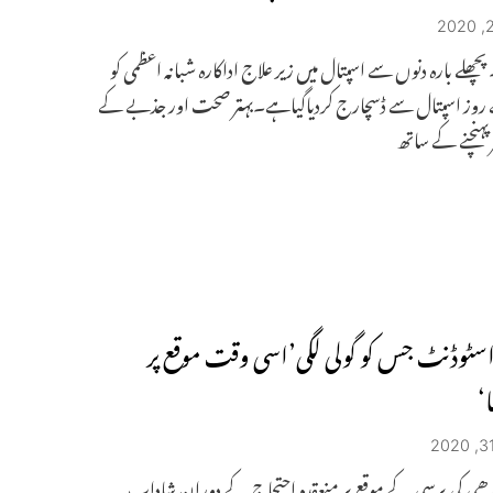
 پچھلے بارہ دنوں سے اسپتال میں زیر علاج اداکارہ شبانہ اعظمی کو
 روز اسپتال سے ڈسچارج کردیاگیاہے۔بہتر صحت اور جذبے کے
 پہنچنے کے ساتھ
اسٹوڈنٹ جس کو گولی لگی’اسی وقت موقع پر
ا‘
ندھی کی برسی کے موقع پر منعقدہ احتجاج کے دوران شاداب