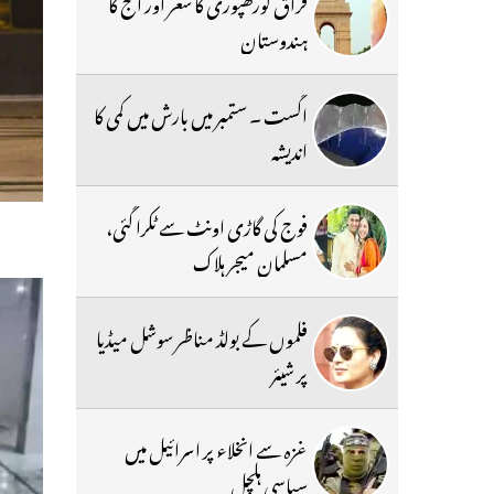
فراق گورکھپوری کا شعر اور آج کا
ہندوستان
اگست ۔ ستمبر میں بارش میں کمی کا
اندیشہ
فوج کی گاڑی اونٹ سے ٹکرا گئی،
مسلمان میجر ہلاک
فلموں کے بولڈ مناظر سوشل میڈیا
پر شیئر
غزہ سے انخلاء پر اسرائیل میں
سیاسی ہلچل