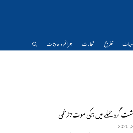
سیات
تفریح
تجارت
جرائم و حادثات
گرد حملے میں 5کی موت7زخمی