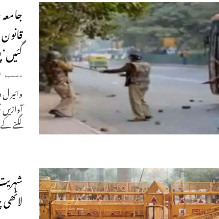
جامعہ 
قانون 
گئیں‘ پ
دسمبر 19, 2019
وائیر ل 
آوازیں ب
لگنے کے 
شہریت 
لاٹھی 