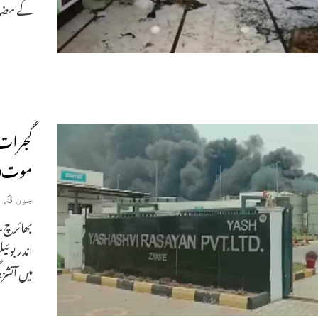
کے مضا
موت40زخمی
جون 3, 2020
بھائرچ۔ا
اندر بوئ
میں آتشزد