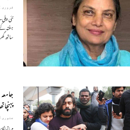
فروری 2, 2020
نئی دہلی۔
ہفتہ کے
ساتھ گھر
جامعہ 
پہنچاتھ
جنوری 31, 2020
مہاتماگا