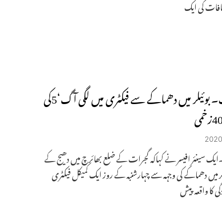
فات کی ایک
گجرات۔ بوئیلر میں دھماکے سے فیکٹری میں لگی آگ‘5کی
یک سینئر افیسر نے کہاکہ گجرات کے ضلع بھائرچ میں دھیج کے
یلر میں دھماکے کی وجہہ سے چہارشنبہ کے روز ایک کمیکل فیکٹری
گی کا واقعہ پیش