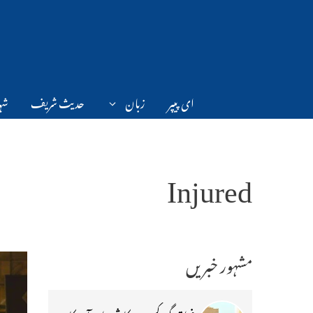
Ski
t
conten
ای پیپر
زبان
حدیث شریف
شہر
Injured
مشہور خبریں