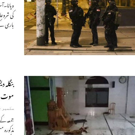
ویانا۔آس
کی شروعا
باری کے 
موت‘25زخم
ستمبر 5, 2020
مذکورہ م