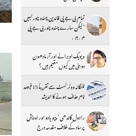
تمام بی جے پی قائدین چندہ چور نہیں
‘ لیکن سارے چندہ چور بی جے پی
میں ہیں
ویویک اوبرائے اور آر مادھون
دوبئی میں کیوں مقیم ہیں ؟
تلنگانہ ووٹر لسٹ سے تقریباً 15 فیصد
نام حذف ہونے کا اندیشہ
راہول گاندھی ‘ پپو یادو اور اودیش
پرساد کے خلاف مقدمہ درج