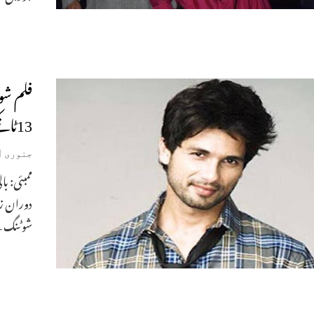
فلم شو
13ٹانکے
جنوری 11, 2020
ممبئی: ب
دوران زخ
شوٹنگ 