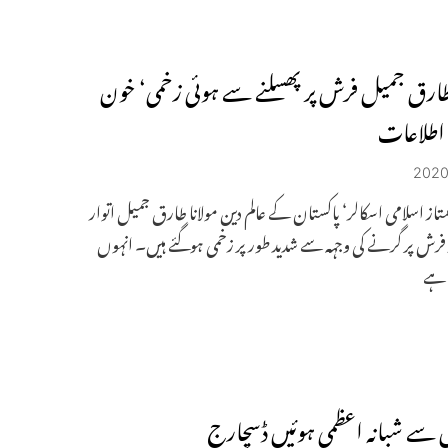
 طارق جمیل فرش پر پھسلنے سے ہوئی زخمی‘ خون
ی اطلاعات
متاز اسلامی اسکالر‘ پاکستان کے عالم دین مولانا طارق جمیل اتوار
رش پر گرنے کی وجہہ سے شدید طور پر زخمی ہوگئے ہیں۔ انہوں
 ہے
 سے شبانہ اعظمی ہوئیں ڈسچارج