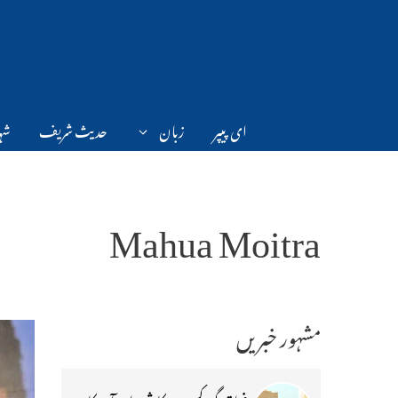
Ski
t
conten
ای پیپر
زبان
حدیث شریف
شہر
Mahua Moitra
مشہور خبریں