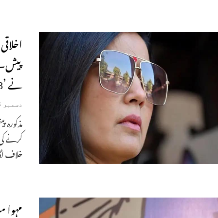
اخلاقی
پیش۔ د
نے ’48گھنٹوں‘ کا وقت مانگا
دسمبر 8, 2023
مذکورہ پ
کرنے کی 
خلاف لگ
مہوا م