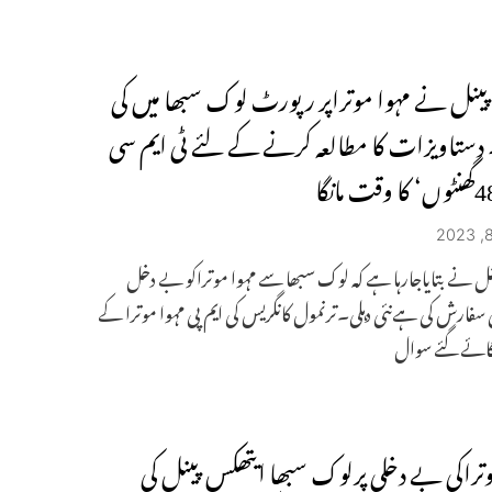
 پینل نے مہوا موتراپر رپورٹ لوک سبھا میں کی
ستاویزات کا مطالعہ کرنے کے لئے ٹی ایم سی
ینل نے بتایاجارہا ہے کہ لوک سبھا سے مہوا موتراکو بے دخل
سفارش کی ہےنئی دہلی۔ترنمول کانگریس کی ایم پی مہوا موترا کے
ائے گئے سوال
وتراکی بے دخلی پرلوک سبھا ایتھکس پینل کی