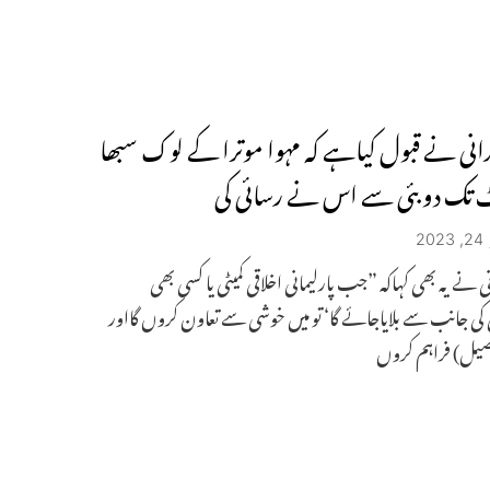
ندانی نے قبول کیاہے کہ مہوا موترا کے لوک سبھا
 تک دوبئی سے اس نے رسائی کی
2
ی نے یہ بھی کہاکہ ”جب پارلیمانی اخلاقی کمیٹی یا کسی بھی
 کی جانب سے بلایاجائے گا‘ تو میں خوشی سے تعاون کروں گااور
فصیل) فراہم کروں