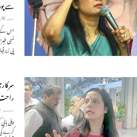
سے پوچ
مئی 16, 2024
اس کے ر
لمبی فہر
پی زیرق
سرکاری
راحت س
دسمبر 19, 2023
دہلی ہائ