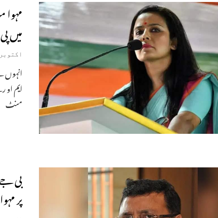
مہوا م
میں پی 
اکتوبر 20, 023
انہوں نے
ایم او ر
منٹ
بی جے 
پر مہوا