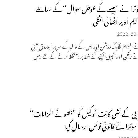
وترا نے ”پیسے کے عوض سوال“ کے معاملے
ایم او پر اٹھائی انگلی
2
 الزام لگایاکہ درشن اور اس کے والد کے سر پر ”بندوق“ پی
نے رکھی اور انہیں بھیجے گئے خط پر دستخط کرنے کے لئے بیس
پی کے نشی کانت ’وکیل کو ”جھوٹے الزامات“
 موترا نے قانونی نونس ارسال کیا