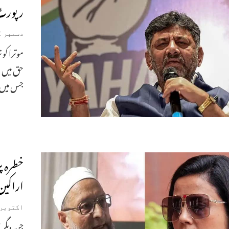
رپورٹ 
دسمبر 2, 2023
موترا ک
حق میں و
جس میں 
خطرہ پ
اراکین
اکتوبر 31, 023
جن دیگر 