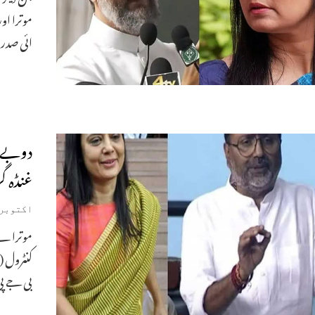
موترا او
ائی صدر 
دوبے پر
غنڈہ گر
اکتوبر 25, 023
موترا نے
کنٹرول (
بی جے پ