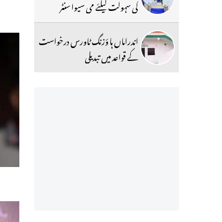
کی سہولت کیلئے می سیوا سنٹر
اندراماں ہا ؤزنگ ٹاورس درخواست
کے قواعد میں تبدیلی