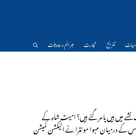
سیات
تفریح
تجارت
جرائم و حادثات
 نشے میں ہیں یا مر گئے ہیں؟ امیت شاہ کے
س کے درمیان مہوا موئترا نے الیکشن کمیشن