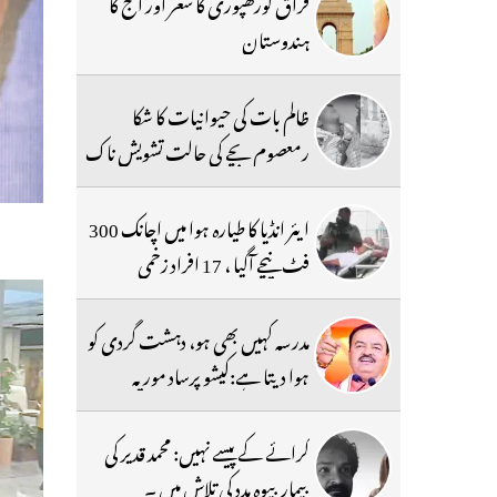
فراق گورکھپوری کا شعر اور آج کا
ہندوستان
ظالم بات کی حیوانیات کا شکا
رمعصوم بچے کی حالت تشویش ناک
ایئر انڈیا کا طیارہ ہوا میں اچانک 300
فٹ نیچے آگیا ، 17 افراد زخمی
مدرسہ کہیں بھی ہو، دہشت گردی کو
ہوا دیتا ہے:کیشو پرساد موریہ
کرائے کے پیسے نہیں: محمد قدیر کی
بیمار بیوہ مدد کی تلاش میں ۔