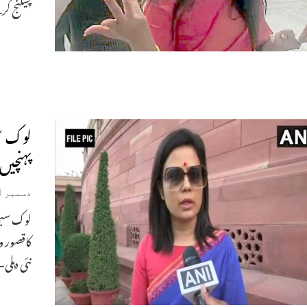
چیلنج ک
لوک س
پہنچیں
دسمبر 11, 2023
لوک سبھا
کاقصور و
نئی دہلی