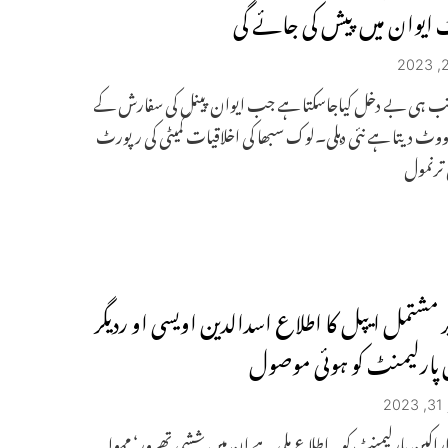
ایوان میں پیش کی جائے گی
و تب ہی بے دخل کیاجاسکتا ہے جب ایوان پینل کی سفارش کے
وٹ دیتا ہے نئی دہلی۔لوک سبھا کی اخلاقیات کمیٹی کی رپورٹ
ترنمول
ر مشتمل ایپل کا اطلاع اسدالدین اویسی او ردیگر
 پارلیمنٹ کو ہوئی موصول
2
اراکین پارلیمنٹ کویہ اطلاع ملی ہے ان میں ششی تھرور‘ مہوا