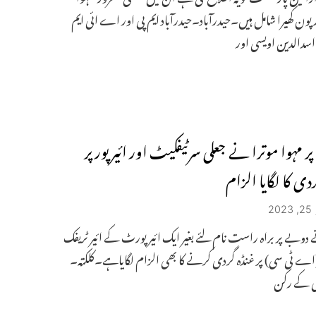
ر پون کھیرا شامل ہیں۔حیدرآباد۔حیدرآباد ایم پی اور اے ائی ایم
اسدالدین اویسی اور
 مہوا موترا نے جعلی سرٹیفکیٹ اور ائیر پور پر
دی کا لگایا الزام
2
 دوبے پر براہ راست نام لئے بغیر ایک ائیرپورٹ کے ائیر ٹریفک
اے ٹی سی) پر غنڈہ گردی کرنے کا بھی الزام لگایاہے۔کلکتہ۔
ی کے رکن