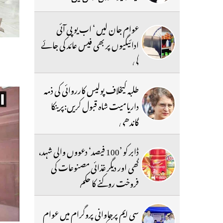
عوام جان لیں ‘ اب یو پی آئی
ادائیگیوں پر بھی فیس عائد کی جائے
گی
طلبہ کیخلاف پولیس کارروائی کی ذمہ
داریامیت شاہ قبول کریں:پرینکا
گاندھی
ڈابر کو ’100 فیصد‘ دعووں والی شہد،
گھی اور دیگر غذائی مصنوعات کی
فروخت روکنے کا حکم
سی ایم پرجاوانی پروگرام میں عوام