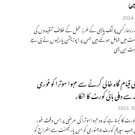
ھا
یمارکس پولنگ باڈی کے طرز عمل کے خلاف تنقیدوں کی
ست میں شامل ہو گئے ہیں جس پر اپوزیشن پارٹیوں نے بی جے
یادت این ڈی
 قیام گاہ خالی کرنے سے مہوا موترا کو فوری
ے دہلی ہائی کورٹ کا انکار
ی کورٹ کا کہنا ہے کہ وہ مہوا موترا کی عرضی پر اس وقت غور
کرے گی جب سپریم کورٹ 4جنوری کو اس پارلیمنٹ سے اخراج کو