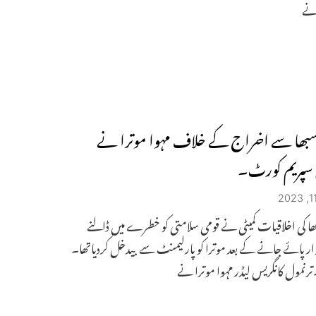
رنے
بھا سے اخراج کے خلاف مہوا موترا نے
 سپریم کورٹ۔
 کی اخلاقیات کمیٹی نے قومی سلامتی کو خطرے میں ڈالنے
ار پائے جانے کے بعد موترا کو پارلیمنٹ سے بیدخل کردیاتھا۔
۔ترنمول کانگریس لیڈر مہوا موترا نے