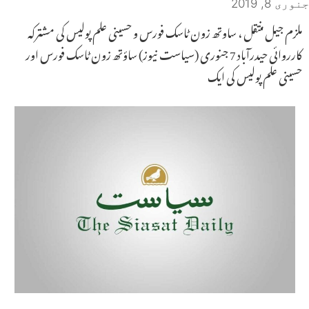
جنوری 8, 2019
ملزم جیل منتقل ، ساوتھ زون ٹاسک فورس و حسینی علم پولیس کی مشترکہ
کارروائی حیدرآباد 7 جنوری (سیاست نیوز) ساؤتھ زون ٹاسک فورس اور
حسینی علم پولیس کی ایک