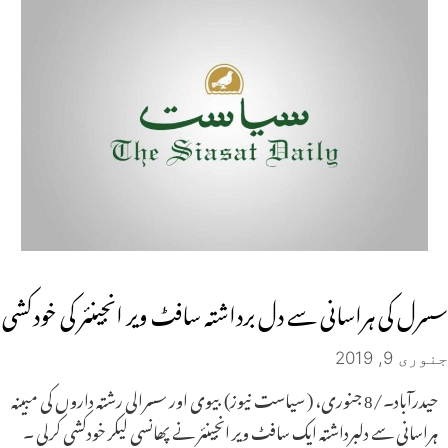
سسرل کی ہراسانی سے دل برداشتہ سافٹ ویر انجینئر کی خودکشی
جنوری 9, 2019
حیدرآباد۔/8 جنوری، ( سیاست نیوز) بیوی اور سسرالی رشتہ داروں کی مبینہ
ہراسانی سے دلبرداشتہ ایک سافٹ ویر انجینئر نے پھانسی لیکر خودکشی کرلی ۔