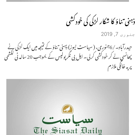
ذہنی تناؤ کا شکار لڑکی کی خودکشی
جنوری 7, 2019
حیدرآباد۔/6جنوری، ( سیاست نیوز) ذہنی تناؤ کے نتیجہ میں ایک لڑکی نے
پھانسی لے کر خودکشی کرلی۔ ایل بی نگر پولیس کے بموجب 20 سالہ ٹی لکشمی
پریہ خانگی ملازم