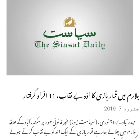
بلارم میں قمار بازی کا اڈہ بے نقاب، 11 افراد گرفتار
جنوری 7, 2019
حیدرآباد۔/6 جنوری، ( سیاست نیوز) غیر قانونی طور پر سکندرآباد کے علاقہ
بلارم میں چلائے جارہے قمار بازی کے ایک اڈہ کو بے نقاب کرتے ہوئے