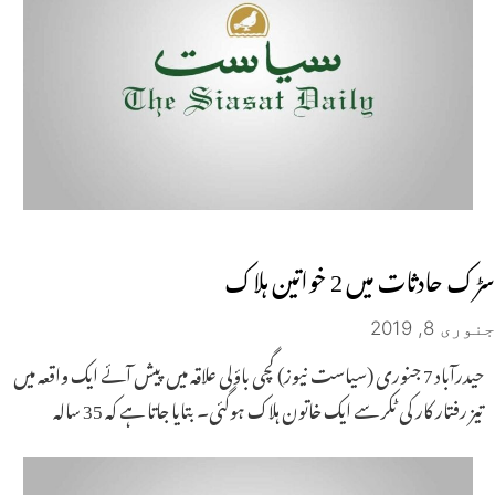
سڑک حادثات میں 2 خواتین ہلاک
جنوری 8, 2019
حیدرآباد 7 جنوری (سیاست نیوز) گچی باؤلی علاقہ میں پیش آئے ایک واقعہ میں
تیز رفتار کار کی ٹکر سے ایک خاتون ہلاک ہوگئی۔ بتایا جاتا ہے کہ 35 سالہ