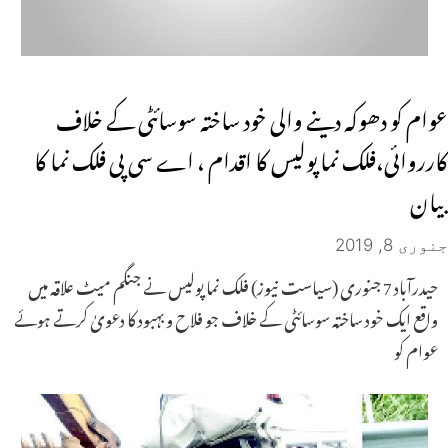
عوام کو دھوکہ دینے والی خود ساختہ سوسائٹی کے خلاف
کارروائی،فلک نما پولیس کا اقدام ، اے سی پی فلک نما کا
بیان
جنوری 8, 2019
حیدرآباد 7 جنوری (سیاست نیوز) فلک نما پولیس نے جنگم میٹ علاقہ میں
واقع ایک خود ساختہ سوسائٹی کے خلاف جو فلاح و بہبود کا دعویٰ کرتے ہوئے
عوام کو