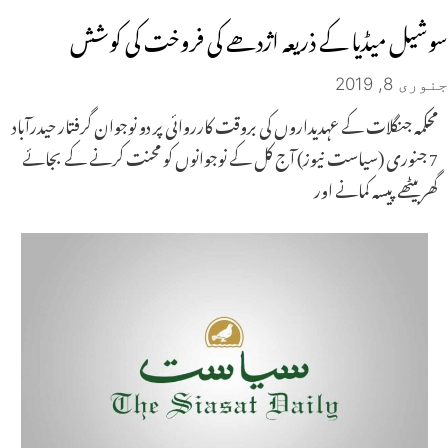
سوشیل میڈیا کے ذریعہ اژدھے کی فروخت کی کوشش
جنوری 8, 2019
محکمہ جنگلات کے عہدیداروں کی بروقت کارروائی پر دو نوجوان گرفتار حیدرآباد
7 جنوری (سیاست نیوز) آج کل کے نوجوانوں کو محنت کرنے کے بجائے
گھر بیٹھے پیسہ کمانے اور