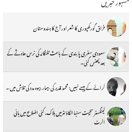
مشہور خبریں
فراق گورکھپوری کا شعر اور آج کا ہندوستان
سعودی سفری پابندی کے باعث تلنگانہ کی نرس حادثے کے
بعد پھنس گئی۔
کرائے کے پیسے نہیں: محمد قدیر کی بیمار بیوہ مدد کی تلاش میں ۔
گینگسٹر سجیت سنہا انکاؤنٹرمیں ہلاک، کئی اضلاع میں ہائی
الرٹ