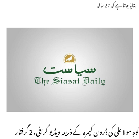
بتایا جاتا ہے کہ 27سالہ
کوہِ مولا علی کی ڈرون کیمرہ کے ذریعہ ویڈیو گرافی، 2 گرفتار