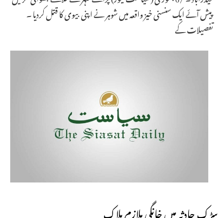
پیش آئے ایک سنسنی خیز واقعہ میں شوہر نے اپنی بیوی کا قتل کردیا ۔
تفصیلات کے
سڑک حادثہ میں خانگی ملازم ہلاک