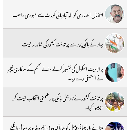
افضال انصاری کو الٰہ آباد ہائی کورٹ سے عبوری راحت
بہار کے بانکی پور سے پرشانت کشورکی شاندار جیت
پرائیویٹ اسکول کی تشہیر کرنے والے کھمم کے سرکاری ٹیچر
نے استعفیٰ دے دیا۔
پرشانت کشور نے تاریخی بانکی پور ضمنی انتخاب جیت کر
''ڈیبیو'' کیا۔
میٹا نے پارلیمانی پینل کو بتایا کہ وہ پی ایم ویڈیو پر معافی مانگنے