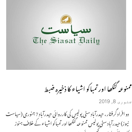
ممنوعہ گٹکھا اور تمباکو اشیاء کا ذخیرہ ضبط
جنوری 8, 2019
دو افراد گرفتار ، حیدرآباد سٹی پولیس کی کارروائی حیدرآباد 7 جنوری (سیاست
نیوز) حیدرآباد سٹی پولیس ممنوعہ گٹکھا اور تمباکو اشیاء کے خلاف ہنوز
کارروائی جاری رکھے ہوئے ہے۔