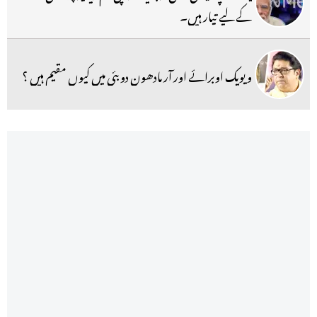
کے لیے تیار ہیں۔
ویویک اوبرائے اور آر مادھون دوبئی میں کیوں مقیم ہیں ؟