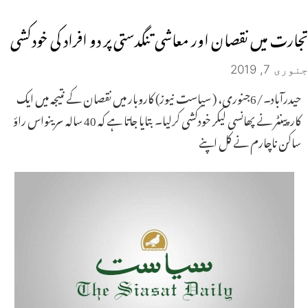
تجارت میں نقصان اور معاشی تنگدستی پر دو افراد کی خودکشی
جنوری 7, 2019
حیدرآباد۔/6جنوری، ( سیاست نیوز) کاروبار میں نقصان کے نتیجہ میں ایک
کارپینٹر نے پھانسی لیکر خودکشی کرلیا۔ بتایا جاتا ہے کہ 40 سالہ سرینواس راؤ
ساکن ناچارم نے کل اپنے