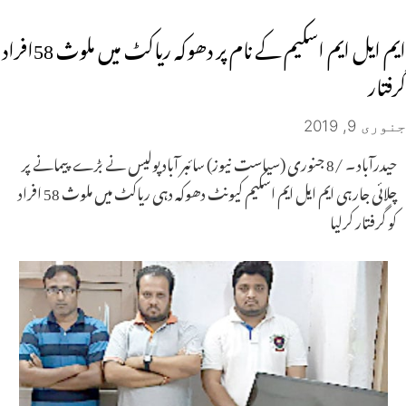
ایم ایل ایم اسکیم کے نام پر دھوکہ ریاکٹ میں ملوث 58افراد
گرفتار
جنوری 9, 2019
حیدرآباد ۔ /8 جنوری (سیاست نیوز) سائبر آباد پولیس نے بڑے پیمانے پر
چلائی جارہی ایم ایل ایم اسکیم کیونٹ دھوکہ دہی ریاکٹ میں ملوث 58 افراد
کو گرفتار کرلیا