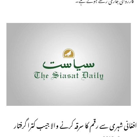
افغانی شہری سے رقم کا سرقہ کرنے والا جیب کترا گرفتار