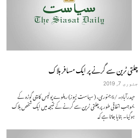
چلتی ٹرین سے گرنے پر ایک مسافر ہلاک
جنوری 7, 2019
حیدرآباد۔ /6 جنوری، ( سیاست نیوز) ریلوے پولیس کاچی گوڑہ کے
بموجب اتفاقی طور پر چلتی ٹرین سے گرنے کے نتیجہ میں ایک شخص ہلاک
ہوگیا۔ بتایا جاتا ہے کہ