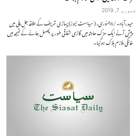
جنوری 7, 2019
حیدرآباد۔/6جنوری، ( سیاست نیوز) پہاڑی شریف کے علاقہ جل پلی میں
پیش آئے ایک سڑک حادثہ میں گاڑی اتفاقی طور پر پھسل جانے کے نتیجہ میں
خانگی ملازم ہلاک ہوگیا۔