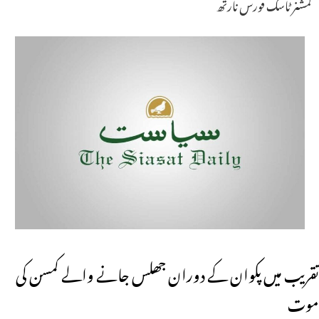
کمشنر ٹاسک فورس نارتھ
تقریب میں پکوان کے دوران جھلس جانے والے کمسن کی
موت