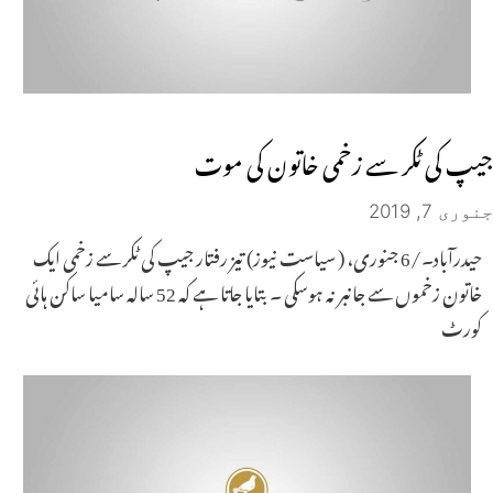
جیپ کی ٹکر سے زخمی خاتون کی موت
جنوری 7, 2019
حیدرآباد۔/6 جنوری، ( سیاست نیوز) تیز رفتار جیپ کی ٹکر سے زخمی ایک
خاتون زخموں سے جانبر نہ ہوسکی ۔ بتایا جاتا ہے کہ 52 سالہ سامیا ساکن ہائی
کورٹ