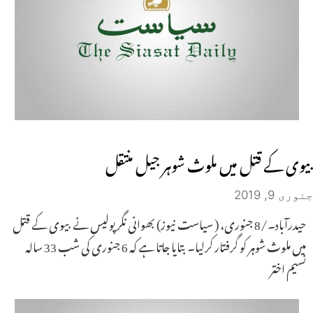
بیوی کے قتل میں ملوث شوہر جیل منتقل
جنوری 9, 2019
حیدرآباد۔/8 جنوری، ( سیاست نیوز) بھوانی نگر پولیس نے بیوی کے قتل
میں ملوث شوہر کو گرفتار کرلیا۔ بتایا جاتا ہے کہ 6 جنوری کی شب 33 سالہ
نسیم اختر