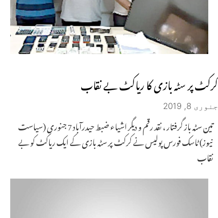
کرکٹ پر سٹہ بازی کا ریاکٹ بے نقاب
جنوری 8, 2019
تین سٹہ باز گرفتار ، نقد رقم و دیگر اشیاء ضبط حیدرآباد 7 جنوری (سیاست
نیوز) ٹاسک فورس پولیس نے کرکٹ پر سٹہ بازی کے ایک ریاکٹ کو بے
نقاب