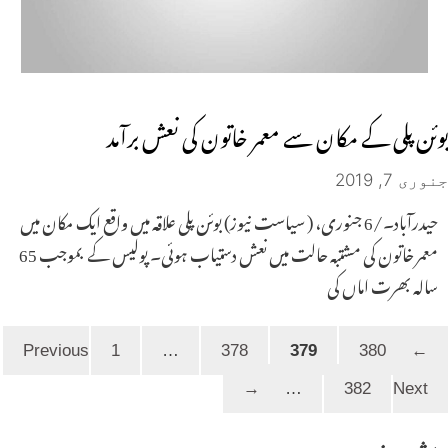
بوئن پلی کے مکان سے معمر خاتون کی نعش برآمد
جنوری 7, 2019
حیدرآباد۔/6 جنوری، ( سیاست نیوز) بوئن پلی علاقہ میں واقع ایک مکان میں
معمر خاتون کی مشتبہ حالت میں نعش دستیاب ہوئی۔ پولیس کے بموجب 65
سالہ بھرت اماں کی
Page
Page
Page
Page
1
…
378
379
380
Previous
←
Page
→
…
382
Next