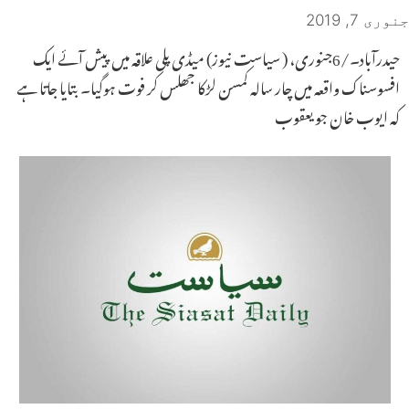
جنوری 7, 2019
حیدرآباد۔/6جنوری، ( سیاست نیوز) میڈی پلی علاقہ میں پیش آئے ایک
افسوسناک واقعہ میں چار سالہ کمسن لڑکا جھلس کر فوت ہوگیا۔ بتایا جاتا ہے
کہ ایوب خان جو یعقوب