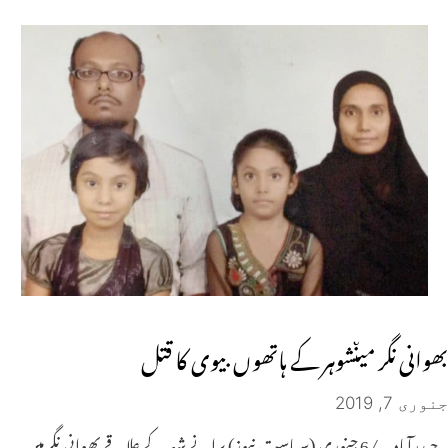
بھوانی نگر میںشوہر کے ہاتھوں بیوی کا قتل
جنوری 7, 2019
حیدرآباد ۔ /6 جنوری (سیاست نیوز) پرانے شہر کے علاقے بھوانی نگر میں