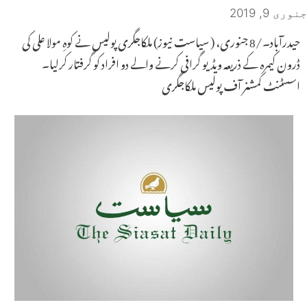
جنوری 9, 2019
حیدرآباد۔/8 جنوری، ( سیاست نیوز) ملکاجگری پولیس نے کوہِ مولا علی کی
ڈرون کیمرہ کے ذریعہ ویڈیو گرافی کرنے والے دو افراد کو گرفتار کرلیا۔
اسسٹنٹ کمشنر آف پولیس ملکاجگری