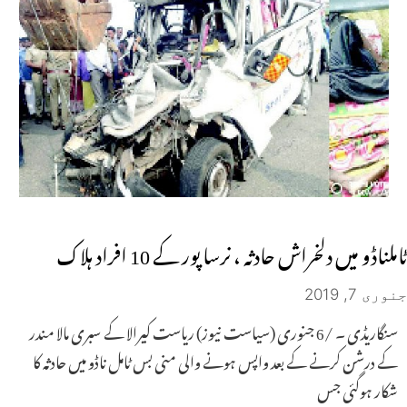
ٹاملناڈو میں دلخراش حادثہ ، نرساپور کے 10 افراد ہلاک
جنوری 7, 2019
سنگاریڈی ۔ /6 جنوری (سیاست نیوز) ریاست کیرالا کے سبری مالا مندر
کے درشن کرنے کے بعد واپس ہونے والی منی بس ٹامل ناڈو میں حادثہ کا
شکار ہوگئی جس