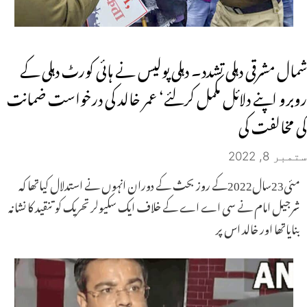
شمال مشرقی دہلی تشدد۔ دہلی پولیس نے ہائی کورٹ دہلی کے
روبرو اپنے دلائل مکمل کرلئے‘ عمر خالد کی درخواست ضمانت
کی مخالفت کی
ستمبر 8, 2022
مئی23سال2022کے روز بحث کے دوران انہوں نے استدلال کیاتھا کہ
شرجیل امام نے سی اے اے کے خلاف ایک سکیولر تحریک کو تنقید کا نشانہ
بنایاتھا اور خالد اس پر