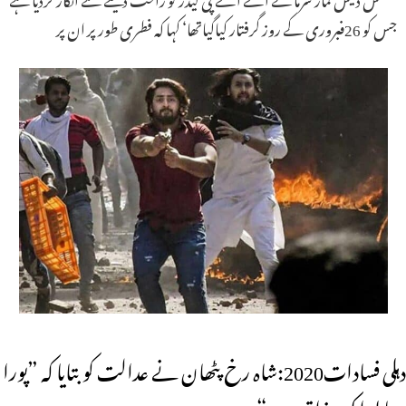
جس کو 26فبروری کے روز گرفتار کیاگیاتھا‘ کہا کہ فطری طور پر ان پر
دہلی فسادات2020:شاہ رخ پٹھان نے عدالت کوبتایا کہ ”پورا
معاملہ ایک مذاق ہے“۔