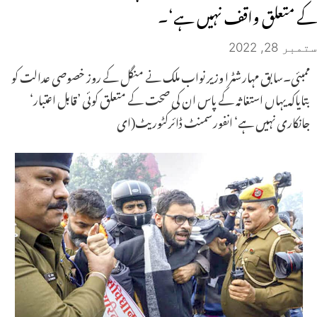
کے متعلق واقف نہیں ہے‘۔
ستمبر 28, 2022
ممبئی۔سابق مہارشٹرا وزیر نواب ملک نے منگل کے روز خصوصی عدالت کو
بتایاکہ یہاں استغاثہ کے پاس ان کی صحت کے متعلق کوئی ’قابل اعتبار‘
جانکاری نہیں ہے‘ انفورسمنٹ ڈائرکٹوریٹ(ای