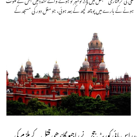
ہونے کے بارے میں پوچھ گچھ کے بعد ہوئی، جو مغل دور کی مسجد کے
مدراس ہائی کورٹ جج نے راجیو گاندھی قتل کے ملزم کی