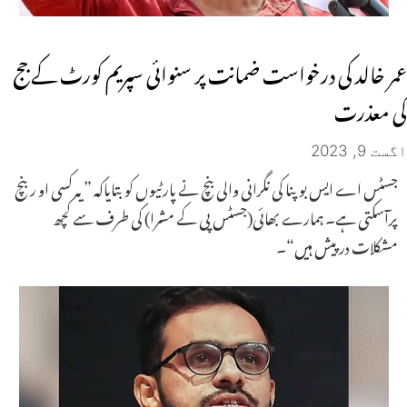
عمر خالد کی درخواست ضمانت پر سنوائی سپریم کورٹ کے جج
کی معذرت
اگست 9, 2023
جسٹس اے ایس بوپنا کی نگرانی والی بنچ نے پارٹیوں کو بتایاکہ ”یہ کسی او ربنچ
پرآسکتی ہے۔ ہمارے بھائی(جسٹس پی کے مشرا) کی طرف سے کچھ
مشکلات درپیش ہیں“۔