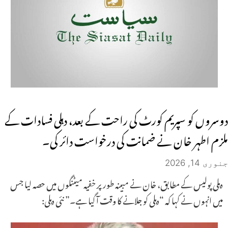
دوسروں کو سپریم کورٹ کی راحت کے بعد، دہلی فسادات کے
ملزم اطہر خان نے ضمانت کی درخواست دائر کی۔
جنوری 14, 2026
دہلی پولیس کے مطابق، خان نے مبینہ طور پر خفیہ میٹنگوں میں حصہ لیا جس
میں انہوں نے کہا کہ “دہلی کو جلانے کا وقت آ گیا ہے۔” نئی دہلی: