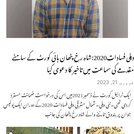
دہلی فسادات2020:شاہ رخ پٹھان ہائی کورٹ کے سامنے
مقدمے کی سماعت میں تاخیر کا دعوی کیا
فروری 21, 2023
ایک ٹرائیل کورٹ نے ڈسمبر2021میں اس کی درخواست ضمانت مسترد
کردی تھی۔نئی دہلی۔شمال مشرقی دہلی فسادات 2020کے دوران ایک پولیس
جوان پر بندوق تاننے والے شاہ رخ پٹھان کی جانب