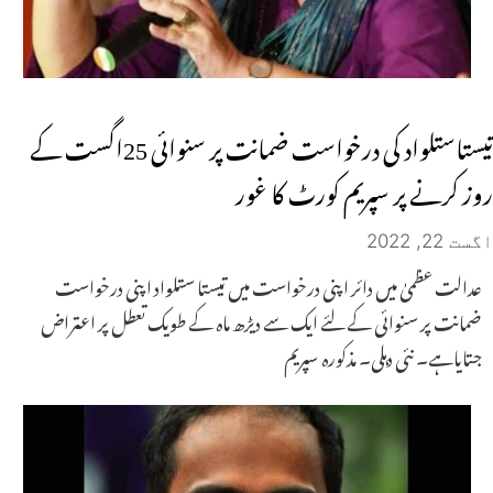
تیستاستلواد کی درخواست ضمانت پر سنوائی 25اگست کے
روز کرنے پر سپریم کورٹ کا غور
اگست 22, 2022
عدالت عظمیٰ میں دائر اپنی درخواست میں تیستا ستلواد اپنی درخواست
ضمانت پر سنوائی کے لئے ایک سے دیڑھ ماہ کے طویک تعطل پر اعتراض
جتایاہے۔ نئی دہلی۔ مذکورہ سپریم