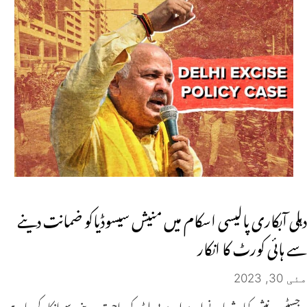
دہلی آبکاری پالیسی اسکام میں منیش سیسوڈیاکو ضمانت دینے
سے ہائی کورٹ کا انکار
مئی 30, 2023
جسٹس دنیش کمار شرما نے اے اے پی لیڈر کو راحت دینے سے انکار کردیا ہے