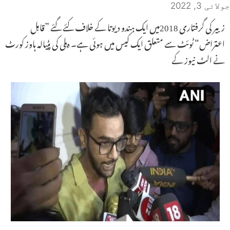
جولائی 3, 2022
زبیر کی گرفتاری 2018میں ایک ہندو دیوتا کے خلاف کئے گئے ”قابل
اعتراض“ ٹوئٹ سے متعلق ایک کیس میں ہوئی ہے۔ دہلی کی پٹیالہ ہاوز کورٹ
نے الٹ نیوز کے