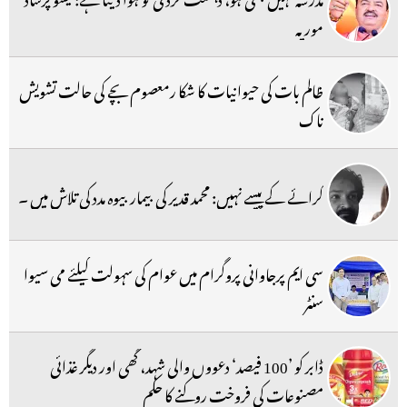
موریہ
ظالم بات کی حیوانیات کا شکا رمعصوم بچے کی حالت تشویش
ناک
کرائے کے پیسے نہیں: محمد قدیر کی بیمار بیوہ مدد کی تلاش میں ۔
سی ایم پرجاوانی پروگرام میں عوام کی سہولت کیلئے می سیوا
سنٹر
ڈابر کو ’100 فیصد‘ دعووں والی شہد، گھی اور دیگر غذائی
مصنوعات کی فروخت روکنے کا حکم