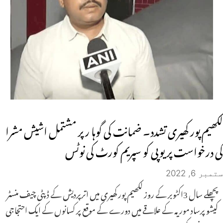
لکھیم پور کھیری تشدد۔ ضمانت کی گوہا ر پر مشتمل اشیش مشرا
کی درخواست پر یوپی کو سپریم کورٹ کی نوٹس
ستمبر 6, 2022
پچھلے سال 3اکٹوبر کے روز لکھیم پور کھیری میں اترپردیش کے ڈپٹی چیف منسٹر
کیشو پرساد موریہ کے علاقے میں دورے کے موقع پر کسانوں کے ایک احتجاجی