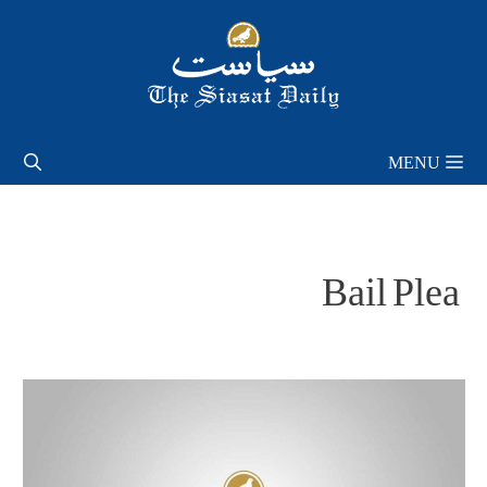
Skip
to
content
MENU
Bail Plea