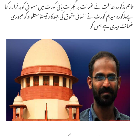
تاہم مذکورہ عدالت نے ضمانت پر گجرات ہائی کورٹ میں سنوائی کوبرقرار رکھا
ہےمذکورہ سپریم کورٹ نے انسانی حقوق کی جہدکار تیستا ستلواد کو عبوری
ضمانت دیدی ہے جس کو