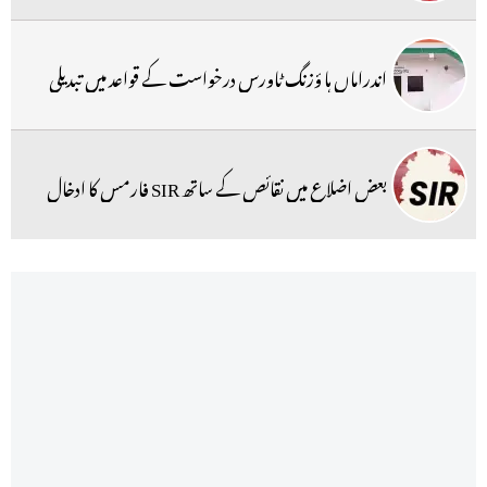
اندراماں ہا ؤزنگ ٹاورس درخواست کے قواعد میں تبدیلی
بعض اضلاع میں نقائص کے ساتھ SIR فارمس کا ادخال