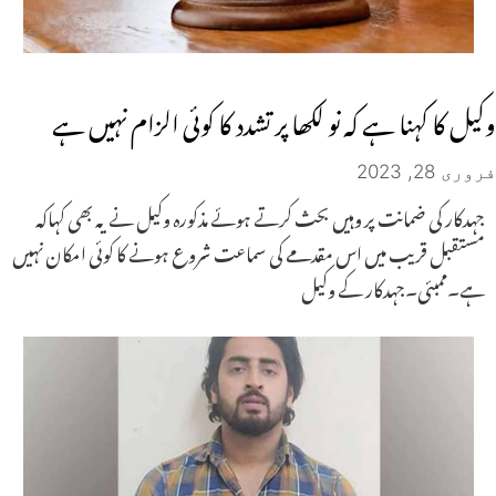
وکیل کا کہنا ہے کہ نو لکھا پر تشدد کا کوئی الزام نہیں ہے
فروری 28, 2023
جہدکار کی ضمانت پر وہیں بحث کرتے ہوئے مذکورہ وکیل نے یہ بھی کہاکہ
مستقبل قریب میں اس مقدمے کی سماعت شروع ہونے کا کوئی امکان نہیں
ہے۔ممبئی۔جہدکار کے وکیل