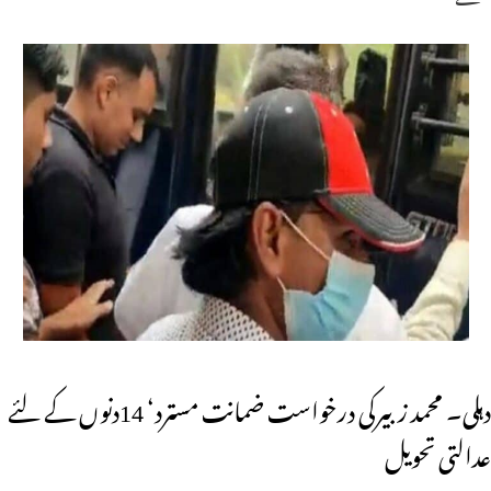
دہلی۔ محمد زبیرکی درخواست ضمانت مسترد‘ 14دنوں کے لئے
عدالتی تحویل