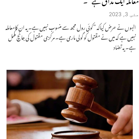
مئی 3, 2023
انہوں نے عرض کیاکہ ”کوئی رول مجھ سے منسوب نہیں ہے۔یہ ان کامعاملہ
نہیں ہے کہ میں نے مقتول کو گولی ماری ہے۔ مرکزی مقتول کی جانچ مکمل
ہے۔یہ تضاد