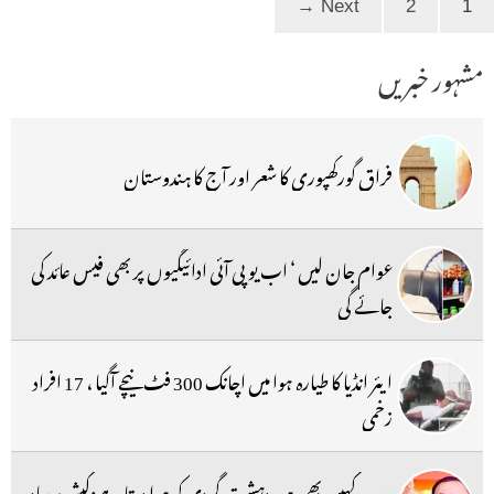
→
Next
2
1
مشہور خبریں
فراق گورکھپوری کا شعر اور آج کا ہندوستان
عوام جان لیں ‘ اب یو پی آئی ادائیگیوں پر بھی فیس عائد کی
جائے گی
ایئر انڈیا کا طیارہ ہوا میں اچانک 300 فٹ نیچے آگیا ، 17 افراد
زخمی
مدرسہ کہیں بھی ہو، دہشت گردی کو ہوا دیتا ہے:کیشو پرساد