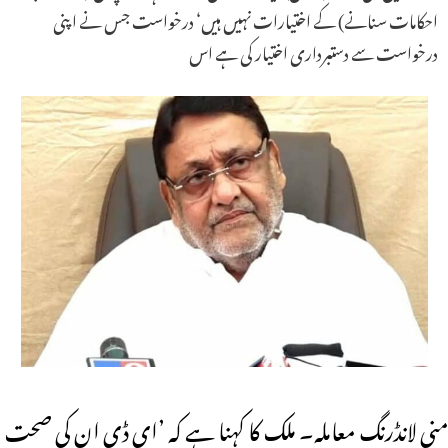
احکامات سنانے) کے اختیارات نہیں ہیں‘ درخواست جس نے اپنی
درخواست سے دستبرداری اختیار کی ہے اس
منی لانڈرنگ معاملہ۔ ملک کا کہنا ہے کہ ’ای ڈی ان کی صحت