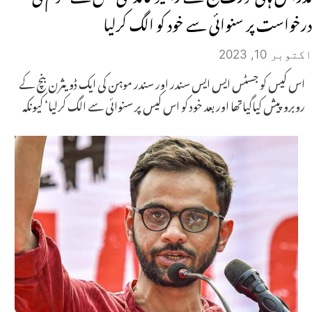
درخواست پر سنوائی سے خود کو الگ کرلیا
اکتوبر 10, 2023
اس کیس کو جسٹس ایس ایس سندر اور سندر موہن کی ایک ڈویثرن بنچ کے
روبرو پیش کیاگیاتھا اور بعد خود کو اس کیس پر سنوائی سے الگ کرلیا‘ کیونکہ