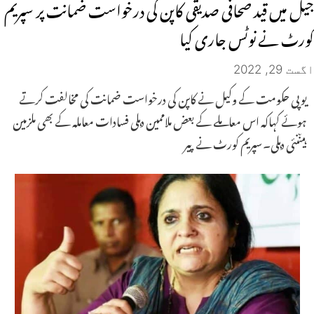
جیل میں قید صحافی صدیقی کاپن کی درخواست ضمانت پر سپریم
کورٹ نے نوٹس جاری کیا
اگست 29, 2022
یوپی حکومت کے وکیل نے کاپن کی درخواست ضمانت کی مخالفت کرتے
ہوئے کہاکہ اس معاملے کے بعض ملاممین دہلی فسادات معاملہ کے بھی ملزمین
ہیںنئی دہلی۔سپریم کورٹ نے پیر