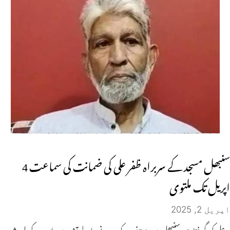
سنبھل مسجد کے سربراہ ظفر علی کی ضمانت کی سماعت 4
اپریل تک ملتوی
اپریل 2, 2025
علی کی گرفتاری سنبھل میں 24 نومبر کو ہونے والے تشدد میں اس کے ملوث