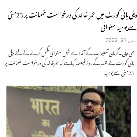
دہلی ہائی کورٹ میں عمر خالد کی درخواست ضمانت پر 23مئی
سے یومیہ سنوائی
مئی 21, 2022
نئی دہلی۔گرمائی تعطیلات کے آغاز سے قبل سنوائی مکمل کرنے کے لئے دہلی
ہائی کورٹ نے جمعہ کے روز فیصلہ کیاہے کہ عمرخالد کی درخواست ضمانت پر
23مئی سے یومیہ