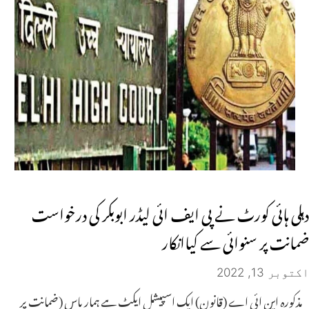
دہلی ہائی کورٹ نے پی ایف ائی لیڈر ابوبکر کی درخواست
ضمانت پر سنوائی سے کیاانکار
اکتوبر 13, 2022
مذکورہ این ائی اے (قانون) ایک اسپیشل ایکٹ ہے ہمار پاس (ضمانت پر