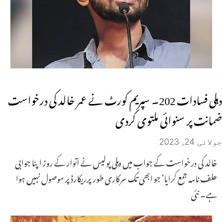
دہلی فسادات 202۔ سپریم کورٹ نے عمر خالد کی درخواست
ضمانت پر سنوائی ملتوی کردی
جولائی 24, 2023
خالد کی درخواست کے جواب میں دہلی پولیس نے اتوار کے روز اپنا جوابی
حلف نامہ جمع کرایا‘ جو ابھی تک سرکاری طور پرریکارڈ پر موصول نہیں ہوا
ہے۔ نئی