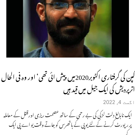
کپن کی گرفتاری اکٹوبر2020میں پیش ائی تھی‘ اور وہ فی الحال
اترپردیش کی ایک جیل میں قید ہیں
اگست 4, 2022
ایک نابالغ دلت لڑکی کی بے رحمی کے ساتھ عصمت ریزی اورقتل کے معاملہ
پر رپورٹ کرنے کے لئے یوپی کے ہاتھرس کو جاتے وقت یو اے پی ایک
کے