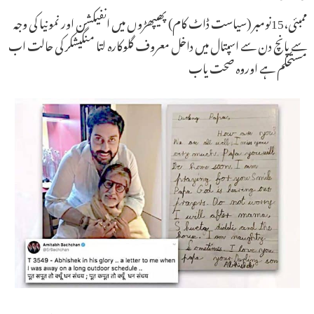
ممبئی،15نومبر (سیاست ڈاٹ کام) پھیپھڑوں میں انفیکشن اور نمونیا کی وجہ
سے پانچ دن سے اسپتال میں داخل معروف گلوکارہ لتا منگیشکر کی حالت اب
مستحکم ہے اوروہ صحت یاب