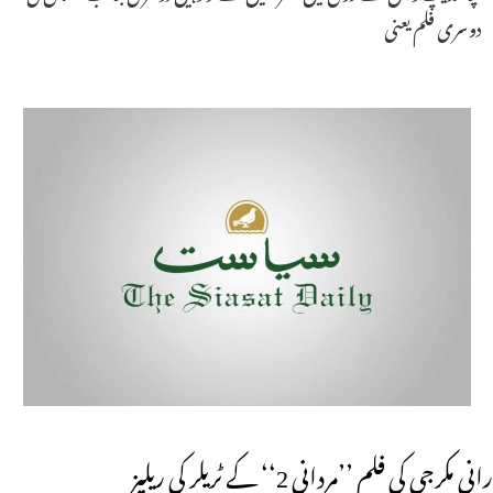
دوسری فلم یعنی
رانی مکرجی کی فلم ’’مردانی 2‘‘ کے ٹریلر کی ریلیز