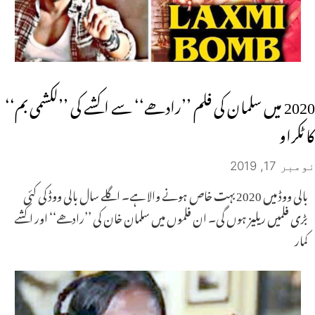
2020 میں سلمان کی فلم ’’رادھے‘‘ سے اکشے کی ’’لکشمی بم‘‘
کا ٹکراو
نومبر 17, 2019
بالی ووڈ میں 2020 بہت خاص ہونے والا ہے۔ اگلے سال بالی ووڈ کی کئی
بڑی فلمیں ریلیز ہوں گی۔ ان فلموں میں سلمان خان کی ’’رادھے‘‘ اور اکشے
کمار