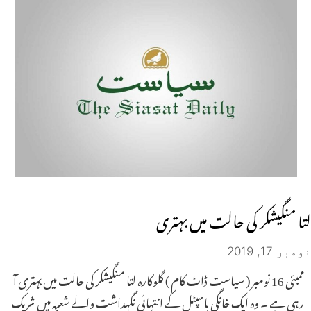
لتا منگیشکر کی حالت میں بہتری
نومبر 17, 2019
ممبئی 16 نومبر ( سیاست ڈاٹ کام ) گلوکارہ لتا منگیشکر کی حالت میں بہتری آ
رہی ہے ۔ وہ ایک خانگی ہاسپٹل کے انتہائی نگہداشت والے شعبہ میں شریک