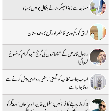
مساجد سے لاؤڈ اسپیکر ہٹانے بنگال پولیس کا دباؤ
فراق گورکھپوری کا شعر اور آج کا ہندوستان
راہول گاندھی کے ’’چھاتروں کی گونج‘‘ پروگرام کو منسوخ
کردیا گیا
ارباب جامعہ نظامیہ کو قیمتی اراضی پر دعوی پیش کرنے سے
روکا جا رہا ہے
3 کروڑ روپئے کا فراڈ کیس: سلمان خان، الویرا خان اوردیگر کو