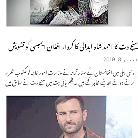
سنجے دت کا احمد شاہ ابدالی کا کردار افغان ایمبسی کو تشویش
نومبر 8, 2019
٭ نئی دہلی میں افغانستان کے سفارتخانہ نے وزارت امور خاجہ کو مکتوب تحریر
کرتے ہوئے اندیشے ظاہر کئے ہیں کہ فلم پانی پت میں سنجے دت نے سابق میں