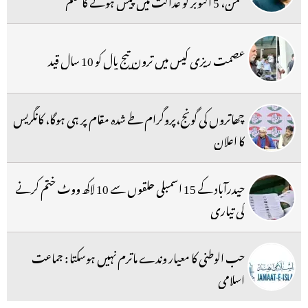
سمن، 5 اکتوبر کو عدالت میں پیش ہونے کا حکم
عصمت ریزی کیس میں ترون تیج پال کو 10 سال قید
چھاتروں کی گونج،پروگرام طے شدہ مقام پر ہی ہوگا، کانگریس
کا اعلان
حیدرآباد کے 15 اسمبلی حلقوں سے 10 لاکھ ووٹ ختم کرنے
کی تیاری
حب الوطنی کا معیار وندے ماترم نہیں ہوسکتا : جماعت
اسلامی