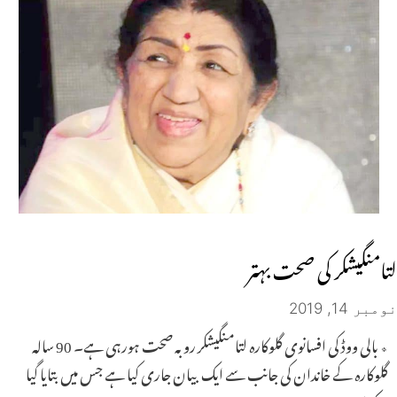
لتامنگیشکر کی صحت بہتر
نومبر 14, 2019
٭ بالی ووڈ کی افسانوی گلوکارہ لتامنگیشکر روبہ صحت ہورہی ہے۔ 90 سالہ
گلوکارہ کے خاندان کی جانب سے ایک بیان جاری کیا ہے جس میں بتایا گیا