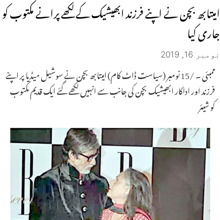
امیتابھ بچن نے اپنے فرزند ابھیشیک کے لکھے پرانے مکتوب کو
جاری کیا
نومبر 16, 2019
ممبئی ۔ /15 نومبر (سیاست ڈاٹ کام) امیتابھ بچن نے سوشیل میڈیا پر اپنے
فرزند اور اداکار ابھیشیک بچن کی جانب سے انہیں لکھے گئے ایک قدیم مکتوب
کو شیئر