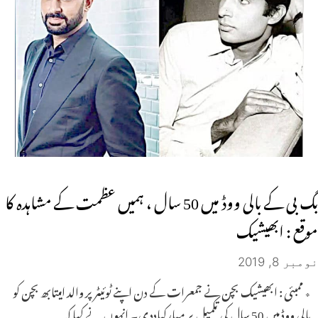
بگ بی کے بالی ووڈ میں 50 سال ، ہمیں عظمت کے مشاہدہ کا
موقع : ابھیشیک
نومبر 8, 2019
٭ ممبئی : ابھیشیک بچن نے جمعرات کے دن اپنے ٹوئیٹر پر والد امیتابھ بچن کو
بالی ووڈ میں 50 سال کی تکمیل پر مبارکبادد ی۔ انہوں نے کہا کہ