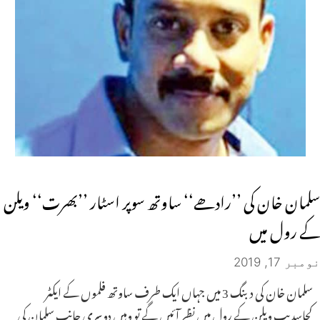
سلمان خان کی ’’رادھے‘‘ ساوتھ سوپر اسٹار ’’بھرت‘‘ ویلن
کے رول میں
نومبر 17, 2019
سلمان خان کی دبنگ 3 میں جہاں ایک طرف ساوتھ فلموں کے ایکٹر
کچاسدیپ ویلن کے رول میں نظر آئیں گے تو وہیں دوسری جانب سلمان کی