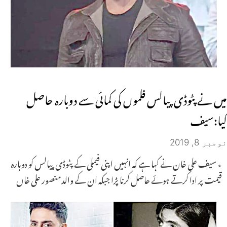
میں نے پٹوڈی پیالس فلموں کی کمائی سے دوبارہ حاصل
کیا:سیف
نومبر 8, 2019
٭ سیف علی خان نے کہا ہے کہ انہیں اپنی فیملی کے پٹوڈی پیالس کو دوبارہ
قیمت پر ادا کرتے ہوئے حاصل کرنا پڑا جبکہ ان کے والدمنصور علی خاں