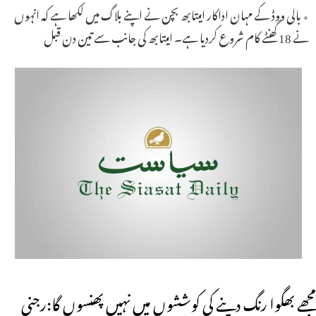
٭ بالی ووڈ کے مہان اداکار امیتابھ بچن نے اپنے بلاگ میں لکھا ہے کہ انہوں
نے 18 گھنٹے کام شروع کردیا ہے۔ امیتابھ کی جانب سے تین دن قبل
مجھے بھگوا رنگ دینے کی کوششوں میں نہیں پھنسوں گا:رجنی