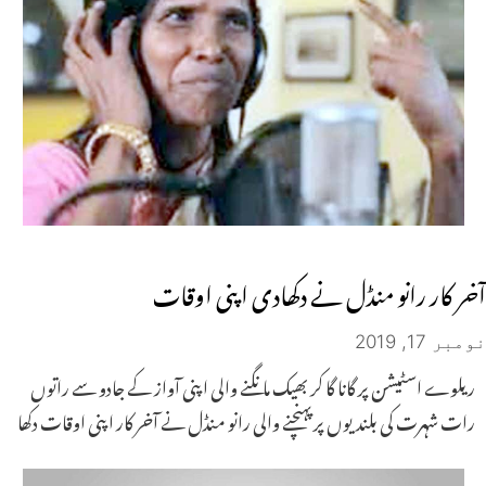
آخر کار رانو منڈل نے دکھادی اپنی اوقات
نومبر 17, 2019
ریلوے اسٹیشن پر گانا گا کر بھیک مانگنے والی اپنی آواز کے جادو سے راتوں
رات شہرت کی بلندیوں پر پہنچنے والی رانو منڈل نے آخر کار اپنی اوقات دکھا