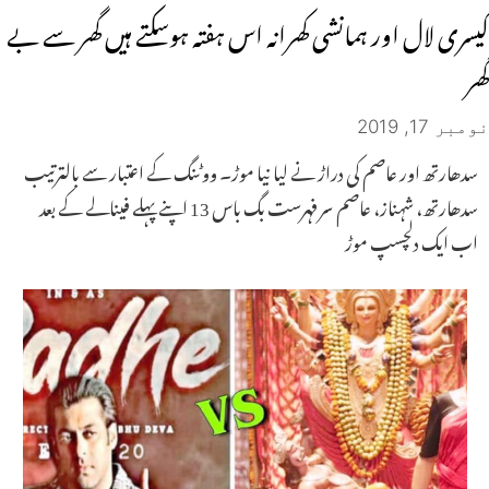
کیسری لال اور ہمانشی کھرانہ اس ہفتہ ہوسکتے ہیں گھر سے بے
گھر
نومبر 17, 2019
سدھارتھ اور عاصم کی دراڑ نے لیا نیا موڑ۔ ووٹنگ کے اعتبار سے بالترتیب
سدھارتھ، شہناز، عاصم سرفہرست بگ باس 13 اپنے پہلے فینالے کے بعد
اب ایک دلچسپ موڑ