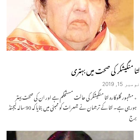
لتا منگیشکر کی صحت میں بہتری
نومبر 15, 2019
٭ مشہور گلوکارہ لتا منگیشکر کی حالت مستحکم ہے اور ان کی صحت بہتر
ہورہی ہے۔ لتا کے ترجمان نے جمعرات کو ممبئی میں بتایا کہ 90 سالہ لیجنڈ
برج