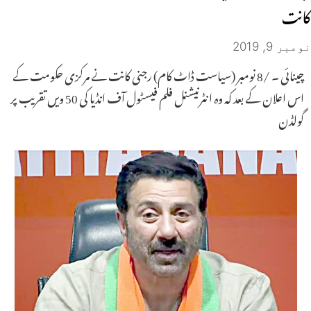
کانت
نومبر 9, 2019
چینائی ۔ /8 نومبر (سیاست ڈاٹ کام) رجنی کانت نے مرکزی حکومت کے
اس اعلان کے بعد کہ وہ انٹرنیشنل فلم فیسٹول آف انڈیا کی 50 ویں تقریب پر
گولڈن