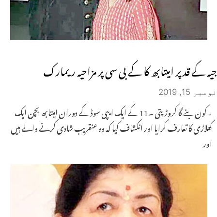
جیہ کے قد پر امیتابھ کا کے بی سی پر مزاحیہ ریمارک
نومبر 15, 2019
٭ کون بنے گا کروڑپتی ۔11 کے ایک ایپی سوڈ کے دوران امیتابھ بچن ایک
کھلاڑی کا تعارف کرایا اور انکشاف کیا کہ وہ عنقریب شادی کرنے والے ہیں
اور