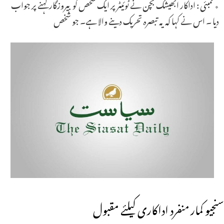
٭ ممبئی : اداکار ابھیشک بچن نے ٹوئیٹر پر ایک شخص کو بیروزگار کہنے پر جواب
دیا ۔ اس نے کہا کہ یہ تبصرہ تحریک دینے والا ہے۔ جو شخص
سنجیو کمار منفرد اداکاری کیلئے مقبول