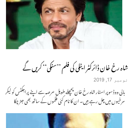
شاہ رخ خان ڈائرکٹر ایٹلی کی فلم ’’سنکی‘‘ کریں گے
نومبر 17, 2019
بالی ووڈ سوپر اسٹار شاہ رخ خان پچھلے طویل عرصہ سے اپنے پراجکٹس کو لیکر
سرخیوں میں چل رہے ہیں۔ ان کا نام کئی فلموں کے ساتھ بھی جڑ چکا