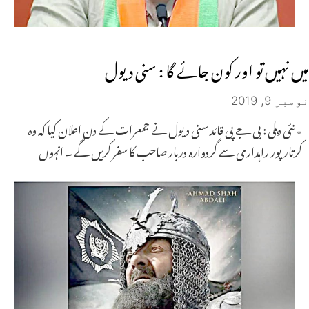
میں نہیں تو اور کون جائے گا : سنی دیول
نومبر 9, 2019
٭ نئی دہلی : بی جے پی قائد سنی دیول نے جمعرات کے دن اعلان کیا کہ وہ
کرتارپور راہداری سے گردوارہ دربار صاحب کا سفر کریں گے ۔ انہوں