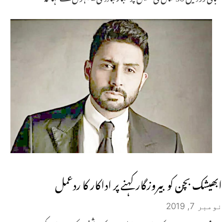
ابھیشک بچن کو بیروزگار کہنے پر اداکار کا ردعمل
نومبر 7, 2019