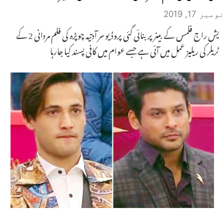
نومبر 17, 2019
یش راج فلمس کے بینر پر بنائی گئی پروڈیوسر آدتیہ چوپڑہ کی فلم مردانی 2 کے
ٹریلر کی ریلیز عمل میں آئی ہے جسے عوام میں کافی پسند کیا جارہا